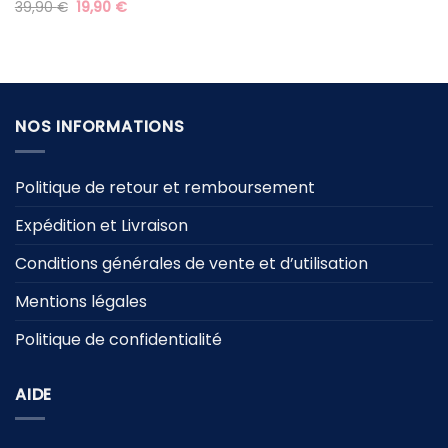
Le
Le
39,90
€
19,90
€
prix
prix
initial
actuel
était :
est :
39,90 €.
19,90 €.
NOS INFORMATIONS
Politique de retour et remboursement
Expédition et Livraison
Conditions générales de vente et d’utilisation
Mentions légales
Politique de confidentialité
AIDE