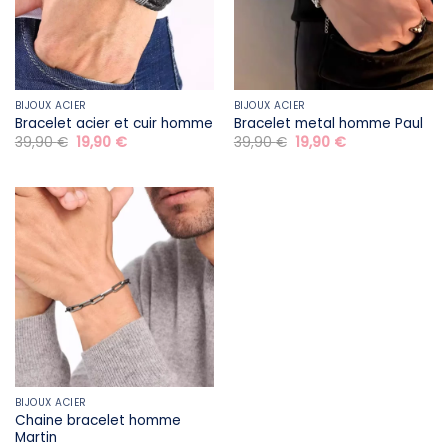
BIJOUX ACIER
BIJOUX ACIER
Bracelet acier et cuir homme
Bracelet metal homme Paul
Le
Le
Le
Le
39,90
€
19,90
€
39,90
€
19,90
€
prix
prix
prix
prix
initial
actuel
initial
actuel
était :
est :
était :
est :
39,90 €.
19,90 €.
39,90 €.
19,90 €.
BIJOUX ACIER
Chaine bracelet homme
Martin