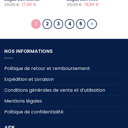
Le
Le
Le
Le
29,90
€
17,90
€
29,90
€
19,90
€
prix
prix
prix
prix
initial
actuel
initial
actuel
était :
est :
était :
est :
29,90 €.
17,90 €.
29,90 €.
19,90 €.
1
2
3
4
5
NOS INFORMATIONS
Politique de retour et remboursement
Expédition et Livraison
Conditions générales de vente et d’utilisation
Mentions légales
Politique de confidentialité
AIDE