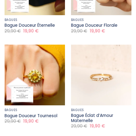
BAGUES
BAGUES
Bague Douceur Éternelle
Bague Douceur Florale
Le
Le
Le
Le
29,90
€
19,90
€
29,90
€
19,90
€
prix
prix
prix
prix
initial
actuel
initial
actuel
était :
est :
était :
est :
29,90 €.
19,90 €.
29,90 €.
19,90 €.
BAGUES
BAGUES
Bague Éclat d’Amour
Bague Douceur Tournesol
Maternelle
Le
Le
29,90
€
19,90
€
prix
prix
Le
Le
29,90
€
19,90
€
initial
actuel
prix
prix
était :
est :
initial
actuel