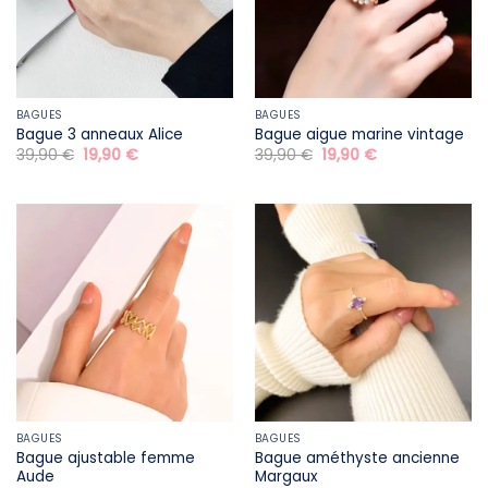
BAGUES
BAGUES
Bague 3 anneaux Alice
Bague aigue marine vintage
Le
Le
Le
Le
39,90
€
19,90
€
39,90
€
19,90
€
prix
prix
prix
prix
initial
actuel
initial
actuel
était :
est :
était :
est :
39,90 €.
19,90 €.
39,90 €.
19,90 €.
BAGUES
BAGUES
Bague ajustable femme
Bague améthyste ancienne
Aude
Margaux