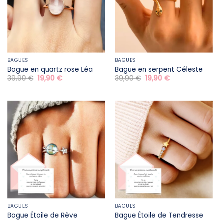
BAGUES
BAGUES
Bague en quartz rose Léa
Bague en serpent Céleste
Le
Le
Le
Le
39,90
€
19,90
€
39,90
€
19,90
€
prix
prix
prix
prix
initial
actuel
initial
actuel
était :
est :
était :
est :
39,90 €.
19,90 €.
39,90 €.
19,90 €.
BAGUES
BAGUES
Bague Étoile de Rêve
Bague Étoile de Tendresse