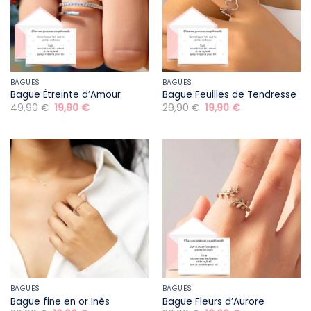
BAGUES
BAGUES
Bague Étreinte d’Amour
Bague Feuilles de Tendresse
Le
Le
Le
Le
49,90
€
19,90
€
29,90
€
19,90
€
prix
prix
prix
prix
initial
actuel
initial
actuel
était :
est :
était :
est :
49,90 €.
19,90 €.
29,90 €.
19,90 €.
BAGUES
BAGUES
Bague fine en or Inès
Bague Fleurs d’Aurore