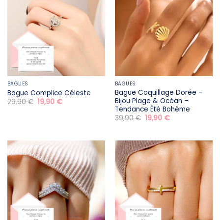
BAGUES
BAGUES
Bague Coquillage Dorée –
Bague Complice Céleste
Bijou Plage & Océan –
Le
Le
29,90
€
19,90
€
prix
prix
Tendance Été Bohème
initial
actuel
Le
Le
39,90
€
19,90
€
était :
est :
prix
prix
29,90 €.
19,90 €.
initial
actuel
était :
est :
39,90 €.
19,90 €.