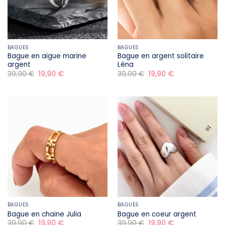
BAGUES
BAGUES
Bague en aigue marine​
Bague en argent solitaire
argent
Léna
Le
Le
Le
Le
39,90
€
19,90
€
39,90
€
19,90
€
prix
prix
prix
prix
initial
actuel
initial
actuel
était :
est :
était :
est :
39,90 €.
19,90 €.
39,90 €.
19,90 €.
BAGUES
BAGUES
Bague en chaine Julia
Bague en coeur argent
Le
Le
Le
Le
39,90
€
19,90
€
39,90
€
19,90
€