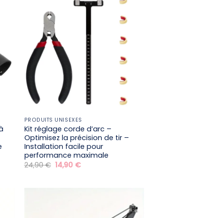
PRODUITS UNISEXES
à
Kit réglage corde d’arc –
Optimisez la précision de tir –
e
Installation facile pour
performance maximale
Le
Le
24,90
€
14,90
€
prix
prix
initial
actuel
était :
est :
24,90 €.
14,90 €.