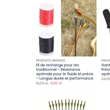
PRODUITS UNISEXES
PROD
Fil de rechange pour arc
Gant 
traditionnel – Résistance
Préc
optimale pour tir fluide et précis
opti
– Longue durée et performance
24,9
Le
Le
19,90
€
9,90
€
prix
prix
initial
actuel
était :
est :
19,90 €.
9,90 €.