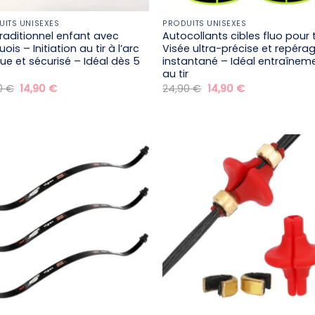
UITS UNISEXES
PRODUITS UNISEXES
traditionnel enfant avec
Autocollants cibles fluo pour t
ois – Initiation au tir à l’arc
Visée ultra-précise et repéra
que et sécurisé – Idéal dès 5
instantané – Idéal entraînem
au tir
Le
Le
Le
Le
0
€
14,90
€
24,90
€
14,90
€
prix
prix
prix
prix
initial
actuel
initial
actuel
était :
est :
était :
est :
24,90 €.
14,90 €.
24,90 €.
14,90 €.