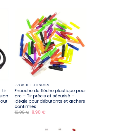
initial
actuel
était :
est :
54,90 €.
44,90 €.
PRODUITS UNISEXES
tir
Encoche de flèche plastique pour
ision
arc – Tir précis et sécurisé –
tout
Idéale pour débutants et archers
confirmés
Le
Le
19,90
€
9,90
€
prix
prix
initial
actuel
était :
est :
19,90 €.
9,90 €.