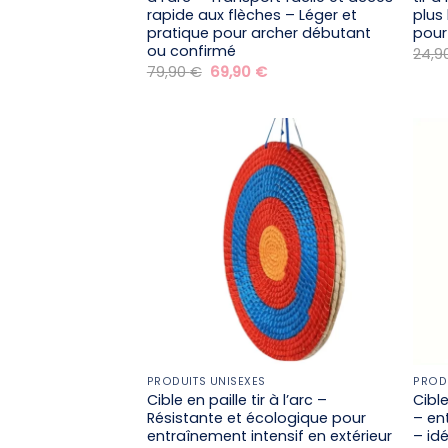
rapide aux flèches – Léger et
plus
pratique pour archer débutant
pour 
ou confirmé
24,9
Le
Le
79,90
€
69,90
€
prix
prix
initial
actuel
était :
est :
79,90 €.
69,90 €.
PRODUITS UNISEXES
PROD
Cible en paille tir à l’arc –
Cible
Résistante et écologique pour
– en
entraînement intensif en extérieur
– id