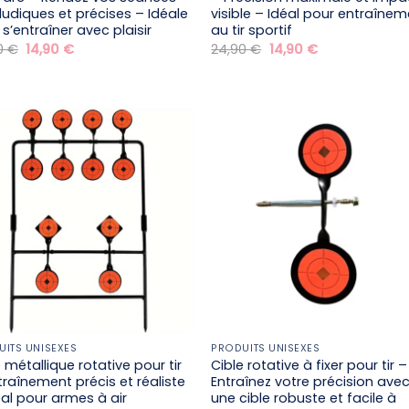
 ludiques et précises – Idéale
visible – Idéal pour entraîne
s’entraîner avec plaisir
au tir sportif
Le
Le
Le
Le
0
€
14,90
€
24,90
€
14,90
€
prix
prix
prix
prix
initial
actuel
initial
actuel
était :
est :
était :
est :
24,90 €.
14,90 €.
24,90 €.
14,90 €.
UITS UNISEXES
PRODUITS UNISEXES
 métallique rotative pour tir
Cible rotative à fixer pour tir –
traînement précis et réaliste
Entraînez votre précision ave
éal pour armes à air
une cible robuste et facile à