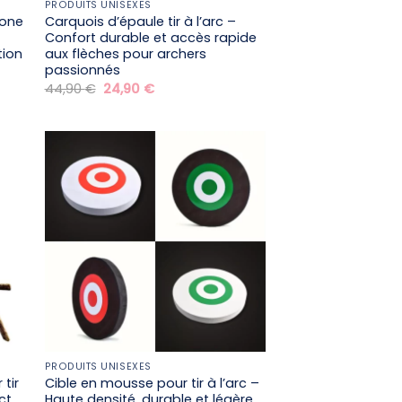
PRODUITS UNISEXES
cone
Carquois d’épaule tir à l’arc –
Confort durable et accès rapide
tion
aux flèches pour archers
passionnés
Le
Le
44,90
€
24,90
€
prix
prix
initial
actuel
était :
est :
44,90 €.
24,90 €.
PRODUITS UNISEXES
 tir
Cible en mousse pour tir à l’arc –
ct
Haute densité, durable et légère