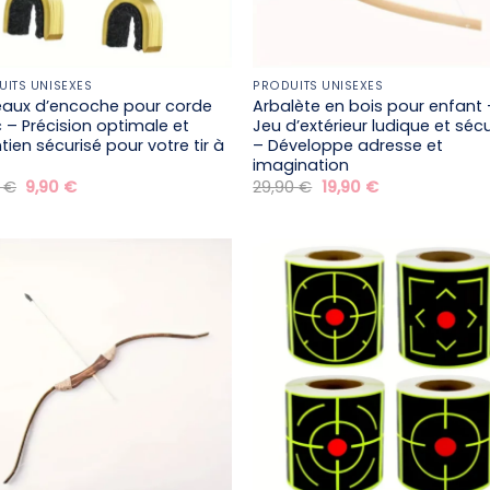
UITS UNISEXES
PRODUITS UNISEXES
aux d’encoche pour corde
Arbalète en bois pour enfant 
c – Précision optimale et
Jeu d’extérieur ludique et séc
tien sécurisé pour votre tir à
– Développe adresse et
imagination
Le
Le
Le
Le
0
€
9,90
€
29,90
€
19,90
€
prix
prix
prix
prix
initial
actuel
initial
actuel
était :
est :
était :
est :
19,90 €.
9,90 €.
29,90 €.
19,90 €.