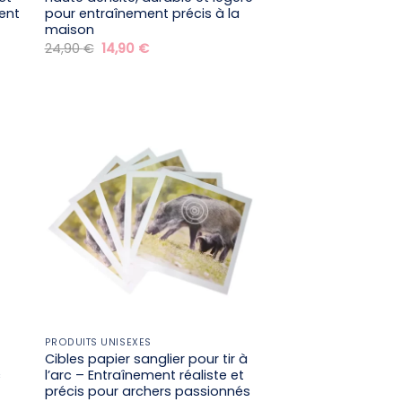
ment
pour entraînement précis à la
maison
Le
Le
24,90
€
14,90
€
prix
prix
initial
actuel
était :
est :
24,90 €.
14,90 €.
PRODUITS UNISEXES
Cibles papier sanglier pour tir à
c
l’arc – Entraînement réaliste et
précis pour archers passionnés