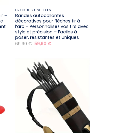
PRODUITS UNISEXES
ir –
Bandes autocollantes
ge
décoratives pour flèches tir à
ent
l’arc – Personnalisez vos tirs avec
style et précision – Faciles à
poser, résistantes et uniques
Le
Le
69,90
€
59,90
€
prix
prix
initial
actuel
était :
est :
69,90 €.
59,90 €.