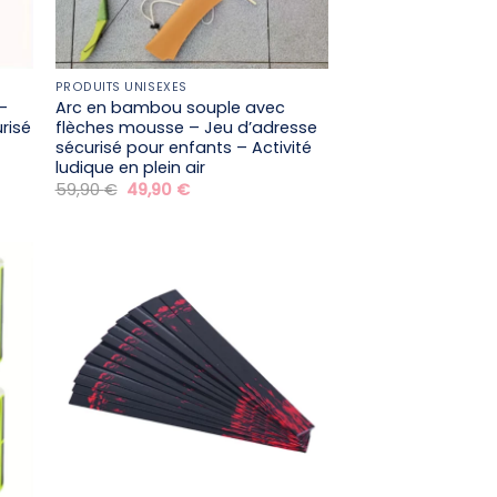
PRODUITS UNISEXES
–
Arc en bambou souple avec
urisé
flèches mousse – Jeu d’adresse
sécurisé pour enfants – Activité
ludique en plein air
Le
Le
59,90
€
49,90
€
prix
prix
initial
actuel
était :
est :
59,90 €.
49,90 €.