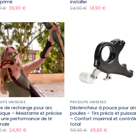
primé
installer
Le
Le
Le
Le
90
€
39,90
€
24,90
€
14,90
€
prix
prix
prix
prix
initial
actuel
initial
actuel
était :
est :
était :
est :
59,90 €.
39,90 €.
24,90 €.
14,90 €.
UITS UNISEXES
PRODUITS UNISEXES
e de rechange pour arc
Déclencheur à pouce pour ar
sique – Résistante et précise
poulies – Tirs précis et puissa
 une performance de tir
– Confort maximal et contrôl
male
total
Le
Le
Le
Le
90
€
24,90
€
59,90
€
49,90
€
prix
prix
prix
prix