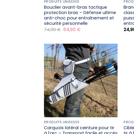
PRODUITS UNISEXES
PROD
Bouclier avant-bras tactique
Bran
protection bras – Défense ultime
clas
anti-choc pour entraînement et
puis
sécurité personnelle
entr
Le
Le
74,90
€
64,90
€
24,
prix
prix
initial
actuel
était :
est :
74,90 €.
64,90 €.
PRODUITS UNISEXES
PROD
Carquois latéral ceinture pour tir
Cibl
à l’arc – Transport facile et accès
tir 