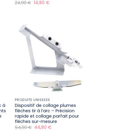
Le
Le
24,90
€
14,90
€
prix
prix
initial
actuel
était :
est :
24,90 €.
14,90 €.
PRODUITS UNISEXES
c à
Dispositif de collage plumes
nts
flèches tir à l’arc – Précision
e
rapide et collage parfait pour
flèches sur-mesure
Le
Le
54,90
€
44,90
€
prix
prix