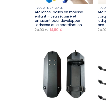
PRODUITS UNISEXES
PROD
Arc lance-balles en mousse
Arc 
enfant – Jeu sécurisé et
carqu
amusant pour développer
ludi
l’adresse et la coordination
ans
Le
Le
24,90
€
14,90
€
24,9
prix
prix
initial
actuel
était :
est :
24,90 €.
14,90 €.