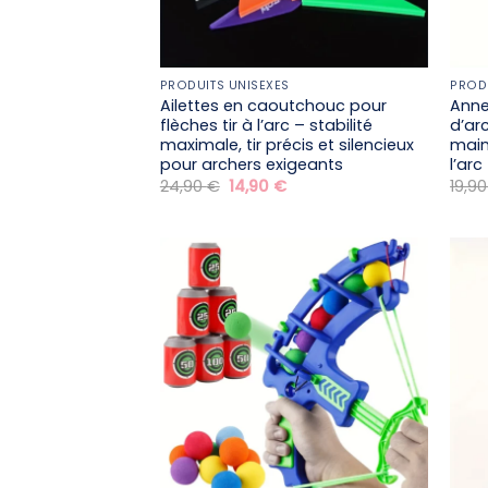
PRODUITS UNISEXES
PROD
Ailettes en caoutchouc pour
Anne
flèches tir à l’arc – stabilité
d’ar
maximale, tir précis et silencieux
main
pour archers exigeants
l’arc
Le
Le
24,90
€
14,90
€
19,9
prix
prix
initial
actuel
était :
est :
24,90 €.
14,90 €.