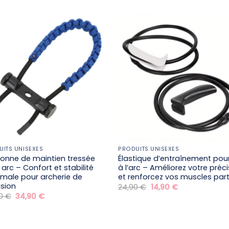
initial
actuel
initial
actuel
était :
est :
était :
est :
44,90 €.
24,90 €.
59,90 €.
49,90 €.
UITS UNISEXES
PRODUITS UNISEXES
onne de maintien tressée
Élastique d’entraînement pour 
 arc – Confort et stabilité
à l’arc – Améliorez votre préc
male pour archerie de
et renforcez vos muscles par
ision
Le
Le
24,90
€
14,90
€
prix
prix
Le
Le
90
€
34,90
€
initial
actuel
prix
prix
était :
est :
initial
actuel
24,90 €.
14,90 €.
était :
est :
44,90 €.
34,90 €.