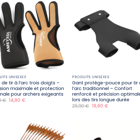
UITS UNISEXES
PRODUITS UNISEXES
de tir à l’arc trois doigts –
Gant protège-pouce pour tir 
ision maximale et protection
l’arc traditionnel – Confort
male pour archers exigeants
renforcé et précision optimal
lors des tirs longue durée
Le
Le
0
€
14,90
€
prix
prix
Le
Le
29,90
€
19,90
€
initial
actuel
prix
prix
était :
est :
initial
actuel
24,90 €.
14,90 €.
était :
est :
29,90 €.
19,90 €.