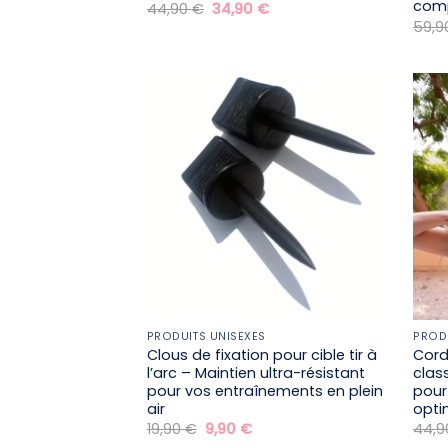
com
Le
Le
44,90
€
34,90
€
prix
prix
59,
initial
actuel
était :
est :
44,90 €.
34,90 €.
PRODUITS UNISEXES
PROD
Clous de fixation pour cible tir à
Cord
l’arc – Maintien ultra-résistant
clas
pour vos entraînements en plein
pour
air
opti
Le
Le
19,90
€
9,90
€
44,
prix
prix