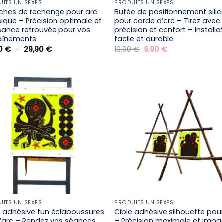
UITS UNISEXES
PRODUITS UNISEXES
ches de rechange pour arc
Butée de positionnement sili
sique – Précision optimale et
pour corde d’arc – Tirez avec
sance retrouvée pour vos
précision et confort – Installa
aînements
facile et durable
Plage
Le
Le
90
€
–
29,90
€
19,90
€
9,90
€
de
prix
prix
prix :
initial
actuel
24,90 €
était :
est :
à
19,90 €.
9,90 €.
29,90 €
UITS UNISEXES
PRODUITS UNISEXES
e adhésive fun éclaboussures
Cible adhésive silhouette pour
à l’arc – Rendez vos séances
– Précision maximale et impa