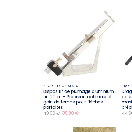
initial
actuel
était :
est :
19,90 €.
9,90 €.
PRODUITS UNISEXES
PROD
Dispositif de plumage aluminium
Drag
tir à l’arc – Précision optimale et
pour
gain de temps pour flèches
maxi
parfaites
préc
Le
Le
49,90
€
39,90
€
44,
prix
prix
initial
actuel
était :
est :
49,90 €.
39,90 €.