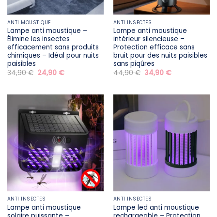
ANTI MOUSTIQUE
ANTI INSECTES
Lampe anti moustique –
Lampe anti moustique
Élimine les insectes
intérieur silencieuse –
efficacement sans produits
Protection efficace sans
chimiques – Idéal pour nuits
bruit pour des nuits paisibles
paisibles
sans piqûres
Le
Le
Le
Le
34,90
€
24,90
€
44,90
€
34,90
€
prix
prix
prix
prix
initial
actuel
initial
actuel
était :
est :
était :
est :
34,90 €.
24,90 €.
44,90 €.
34,90 €.
ANTI INSECTES
ANTI INSECTES
Lampe anti moustique
Lampe led anti moustique
solaire puissante –
rechargeable – Protection