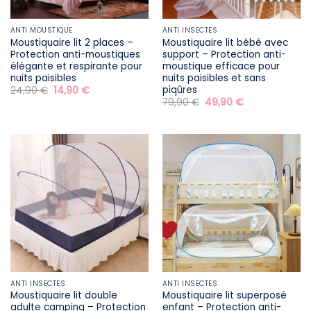
ANTI MOUSTIQUE
ANTI INSECTES
Moustiquaire lit 2 places –
Moustiquaire lit bébé avec
Protection anti-moustiques
support – Protection anti-
élégante et respirante pour
moustique efficace pour
nuits paisibles
nuits paisibles et sans
piqûres
Le
Le
24,90
€
14,90
€
prix
prix
Le
Le
79,90
€
49,90
€
initial
actuel
prix
prix
était :
est :
initial
actuel
24,90 €.
14,90 €.
était :
est :
79,90 €.
49,90 €.
ANTI INSECTES
ANTI INSECTES
Moustiquaire lit double
Moustiquaire lit superposé
adulte camping – Protection
enfant – Protection anti-