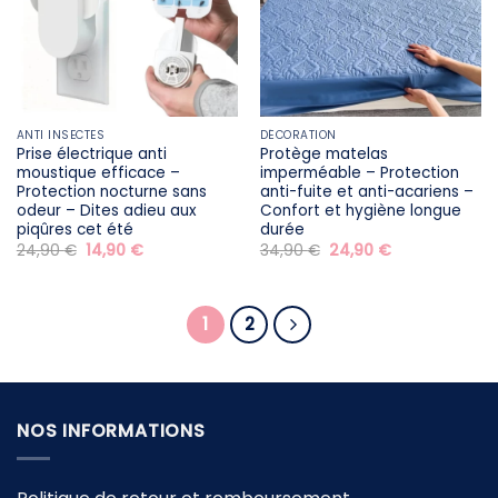
ANTI INSECTES
DÉCORATION
Prise électrique anti
Protège matelas
moustique efficace –
imperméable – Protection
Protection nocturne sans
anti-fuite et anti-acariens –
odeur – Dites adieu aux
Confort et hygiène longue
piqûres cet été
durée
Le
Le
Le
Le
24,90
€
14,90
€
34,90
€
24,90
€
prix
prix
prix
prix
initial
actuel
initial
actuel
était :
est :
était :
est :
24,90 €.
14,90 €.
34,90 €.
24,90 €.
1
2
NOS INFORMATIONS