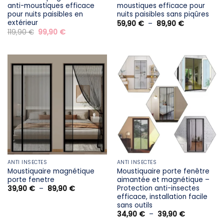
anti-moustiques efficace
moustiques efficace pour
pour nuits paisibles en
nuits paisibles sans piqûres
extérieur
Plage
59,90
€
–
89,90
€
de
Le
Le
119,90
€
99,90
€
prix :
prix
prix
59,90 €
initial
actuel
à
était :
est :
89,90 €
119,90 €.
99,90 €.
ANTI INSECTES
ANTI INSECTES
Moustiquaire magnétique
Moustiquaire porte fenêtre
porte fenetre
aimantée et magnétique –
Protection anti-insectes
Plage
39,90
€
–
89,90
€
de
efficace, installation facile
prix :
sans outils
39,90 €
Plage
à
34,90
€
–
39,90
€
de
89,90 €