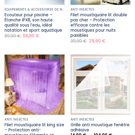
ÉQUIPEMENTS & ACCESSOIRES DE NATATION
ANTI INSECTES
Ecouteur pour piscine –
Filet moustiquaire lit double
Étanche IPX8, son haute
pas cher – Protection
qualité sous l’eau, idéal
efficace contre les
natation et sport aquatique
moustiques pour nuits
paisibles
Le
Le
89,90
€
59,90
€
prix
prix
Le
Le
39,90
€
29,90
€
initial
actuel
prix
prix
était :
est :
initial
actuel
89,90 €.
59,90 €.
était :
est :
39,90 €.
29,90 €.
ANTI INSECTES
ANTI INSECTES
Filet moustiquaire lit king size
Grille anti moustique fenêtre
– Protection anti-
adhésive