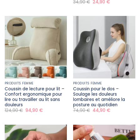
prix
prix
Le
Le
34,90
€
24,90
€
initial
actuel
prix
prix
était :
est :
initial
actuel
29,90 €.
19,90 €.
était :
est :
34,90 €.
24,90 €.
PRODUITS FEMME
PRODUITS FEMME
Coussin de lecture pour lit –
Coussin pour le dos –
Confort ergonomique pour
Soulage les douleurs
lire ou travailler au lit sans
lombaires et améliore la
douleurs
posture au quotidien
Le
Le
Le
Le
124,90
€
94,90
€
74,90
€
44,90
€
prix
prix
prix
prix
initial
actuel
initial
actuel
était :
est :
était :
est :
124,90 €.
94,90 €.
74,90 €.
44,90 €.