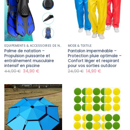
ÉQUIPEMENTS & ACCESSOIRES DE NATATION
MODE & TEXTILE
Palme de natation –
Pantalon imperméable –
Propulsion puissante et
Protection pluie optimale –
entraînement musculaire
Confort léger et respirant
intensif en piscine
pour vos sorties outdoor
Le
Le
Le
Le
44,90
€
34,90
€
24,90
€
14,90
€
prix
prix
prix
prix
initial
actuel
initial
actuel
était :
est :
était :
est :
44,90 €.
34,90 €.
24,90 €.
14,90 €.