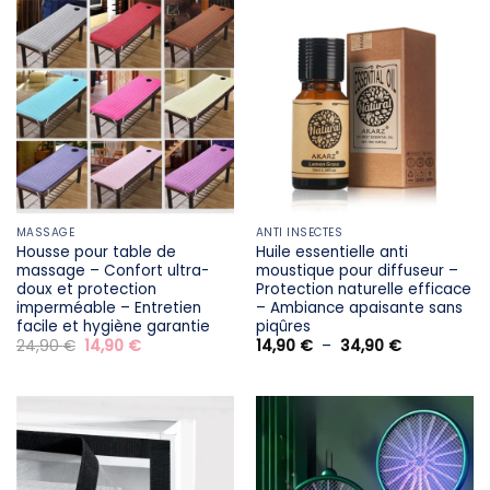
à
34,90 €.
24,90 €.
34,90 €
MASSAGE
ANTI INSECTES
Housse pour table de
Huile essentielle anti
massage – Confort ultra-
moustique pour diffuseur –
doux et protection
Protection naturelle efficace
imperméable – Entretien
– Ambiance apaisante sans
facile et hygiène garantie
piqûres
Le
Le
Plage
24,90
€
14,90
€
14,90
€
–
34,90
€
prix
prix
de
initial
actuel
prix :
était :
est :
14,90 €
24,90 €.
14,90 €.
à
34,90 €