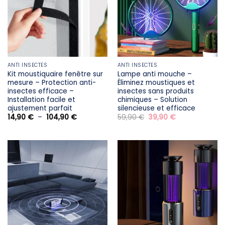
ANTI INSECTES
ANTI INSECTES
Kit moustiquaire fenêtre sur
Lampe anti mouche –
mesure – Protection anti-
Éliminez moustiques et
insectes efficace –
insectes sans produits
Installation facile et
chimiques – Solution
ajustement parfait
silencieuse et efficace
Plage
Le
Le
14,90
€
–
104,90
€
59,90
€
39,90
€
de
prix
prix
prix :
initial
actuel
14,90 €
était :
est :
à
59,90 €.
39,90 €.
104,90 €