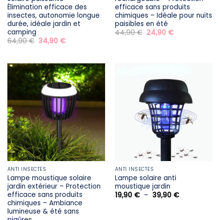
Élimination efficace des
efficace sans produits
insectes, autonomie longue
chimiques – Idéale pour nuits
durée, idéale jardin et
paisibles en été
camping
Le
Le
44,90
€
24,90
€
prix
prix
Le
Le
64,90
€
34,90
€
initial
actuel
prix
prix
était :
est :
initial
actuel
44,90 €.
24,90 €.
était :
est :
64,90 €.
34,90 €.
ANTI INSECTES
ANTI INSECTES
Lampe moustique solaire
Lampe solaire anti
jardin extérieur – Protection
moustique jardin
efficace sans produits
Plage
19,90
€
–
39,90
€
de
chimiques – Ambiance
prix :
lumineuse & été sans
19,90 €
piqûres