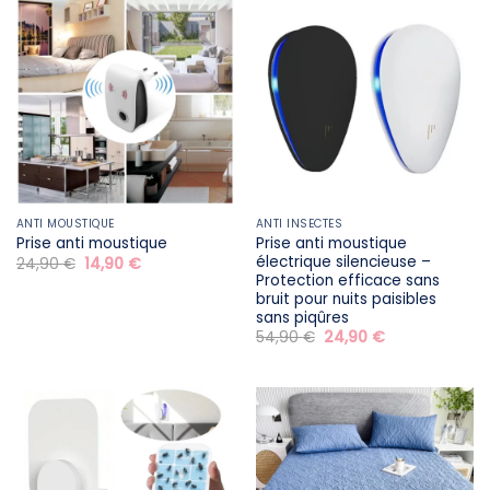
ANTI MOUSTIQUE
ANTI INSECTES
Prise anti moustique
Prise anti moustique​
électrique silencieuse –
Le
Le
24,90
€
14,90
€
prix
prix
Protection efficace sans
initial
actuel
bruit pour nuits paisibles
était :
est :
sans piqûres
24,90 €.
14,90 €.
Le
Le
54,90
€
24,90
€
prix
prix
initial
actuel
était :
est :
54,90 €.
24,90 €.