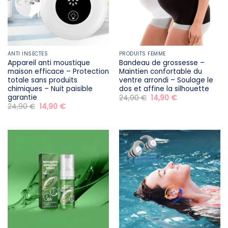
ANTI INSECTES
PRODUITS FEMME
Appareil anti moustique
Bandeau de grossesse –
maison efficace – Protection
Maintien confortable du
totale sans produits
ventre arrondi – Soulage le
chimiques – Nuit paisible
dos et affine la silhouette
garantie
Le
Le
24,90
€
14,90
€
prix
prix
Le
Le
24,90
€
14,90
€
initial
actuel
prix
prix
était :
est :
initial
actuel
24,90 €.
14,90 €.
était :
est :
24,90 €.
14,90 €.