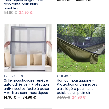
moustiques élégante et
Plage
14,90
€
–
104,90
€
de
respirante pour nuits
prix :
paisibles
14,90 €
Le
Le
64,90
€
34,90
€
à
prix
prix
104,90 €
initial
actuel
était :
est :
64,90 €.
34,90 €.
ANTI INSECTES
ANTI MOUSTIQUE
Grille moustiquaire fenêtre
Hamac moustiquaire –
auto adhésive – Protection
Protection anti-insectes
anti-insectes facile à poser
ultra légère pour nuits
– Air frais sans moustiques
paisibles en plein air
Plage
Le
Le
14,90
€
–
34,90
€
34,90
€
24,90
€
de
prix
prix
prix :
initial
actuel
14,90 €
était :
est :