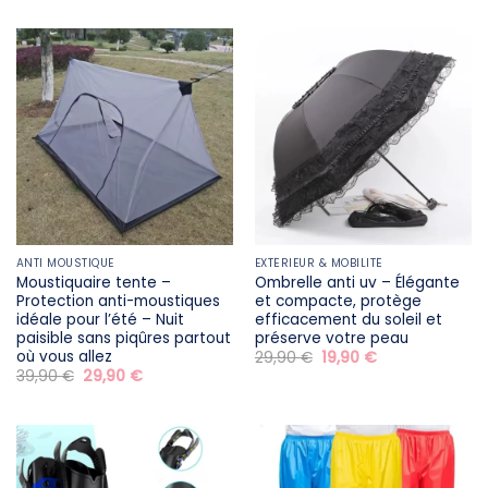
prix :
34,90 €
à
39,90 €
ANTI MOUSTIQUE
EXTÉRIEUR & MOBILITÉ
Moustiquaire tente –
Ombrelle anti uv – Élégante
Protection anti-moustiques
et compacte, protège
idéale pour l’été – Nuit
efficacement du soleil et
paisible sans piqûres partout
préserve votre peau
où vous allez
Le
Le
29,90
€
19,90
€
prix
prix
Le
Le
39,90
€
29,90
€
initial
actuel
prix
prix
était :
est :
initial
actuel
29,90 €.
19,90 €.
était :
est :
39,90 €.
29,90 €.