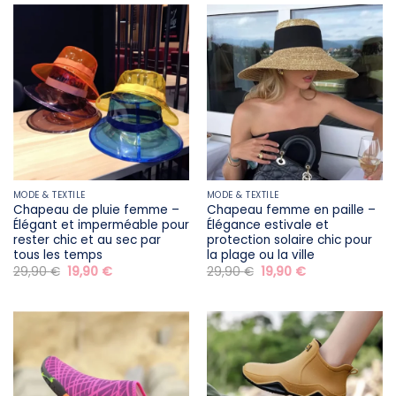
24,90 €.
14,90 €.
MODE & TEXTILE
MODE & TEXTILE
Chapeau de pluie femme –
Chapeau femme en paille –
Élégant et imperméable pour
Élégance estivale et
rester chic et au sec par
protection solaire chic pour
tous les temps
la plage ou la ville
Le
Le
Le
Le
29,90
€
19,90
€
29,90
€
19,90
€
prix
prix
prix
prix
initial
actuel
initial
actuel
était :
est :
était :
est :
29,90 €.
19,90 €.
29,90 €.
19,90 €.