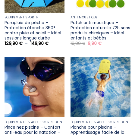
ÉQUIPEMENT SPORTIF
ANTI MOUSTIQUE
Parapluie de pêche –
Patch anti moustique –
Protection étanche 360°
Protection naturelle 72h sans
contre pluie et soleil – Idéal
produits chimiques – Idéal
sessions longue durée
enfants et bébés
Plage
Le
Le
129,90
€
–
149,90
€
19,90
€
9,90
€
de
prix
prix
prix :
initial
actuel
129,90 €
était :
est :
à
19,90 €.
9,90 €.
149,90 €
ÉQUIPEMENTS & ACCESSOIRES DE NATATION
ÉQUIPEMENTS & ACCESSOIRES DE NATATION
Pince nez piscine – Confort
Planche pour piscine –
anti-eau pour la natation –
Apprentissage facile de la