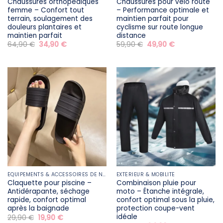
Chaussures orthopédiques
Chaussures pour velo route
femme – Confort tout
– Performance optimale et
terrain, soulagement des
maintien parfait pour
douleurs plantaires et
cyclisme sur route longue
maintien parfait
distance
Le
Le
Le
Le
64,90
€
34,90
€
59,90
€
49,90
€
prix
prix
prix
prix
initial
actuel
initial
actuel
était :
est :
était :
est :
64,90 €.
34,90 €.
59,90 €.
49,90 €.
ÉQUIPEMENTS & ACCESSOIRES DE NATATION
EXTÉRIEUR & MOBILITÉ
Claquette pour piscine –
Combinaison pluie pour
Antidérapante, séchage
moto – Étanche intégrale,
rapide, confort optimal
confort optimal sous la pluie,
après la baignade
protection coupe-vent
idéale
Le
Le
29,90
€
19,90
€