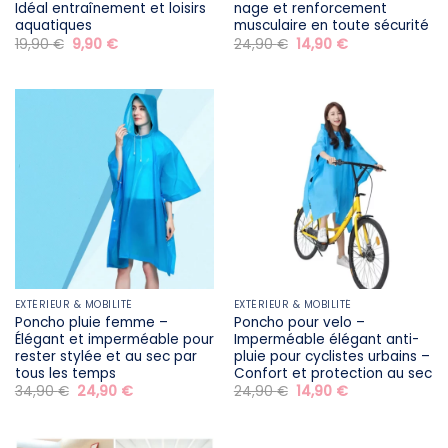
Idéal entraînement et loisirs
nage et renforcement
aquatiques
musculaire en toute sécurité
Le
Le
Le
Le
19,90
€
9,90
€
24,90
€
14,90
€
prix
prix
prix
prix
initial
actuel
initial
actuel
était :
est :
était :
est :
19,90 €.
9,90 €.
24,90 €.
14,90 €.
EXTÉRIEUR & MOBILITÉ
EXTÉRIEUR & MOBILITÉ
Poncho pluie femme –
Poncho pour velo –
Élégant et imperméable pour
Imperméable élégant anti-
rester stylée et au sec par
pluie pour cyclistes urbains –
tous les temps
Confort et protection au sec
Le
Le
Le
Le
34,90
€
24,90
€
24,90
€
14,90
€
prix
prix
prix
prix
initial
actuel
initial
actuel
était :
est :
était :
est :
34,90 €.
24,90 €.
24,90 €.
14,90 €.