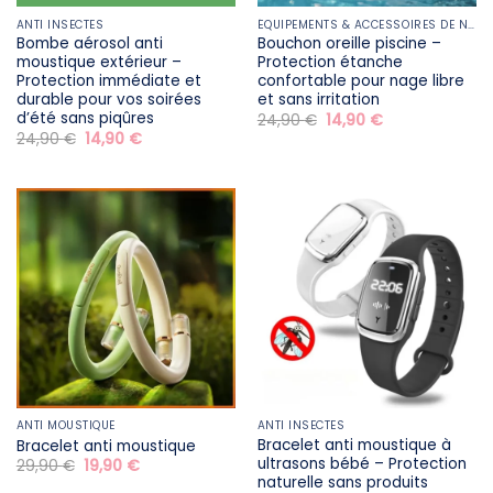
ANTI INSECTES
ÉQUIPEMENTS & ACCESSOIRES DE NATATION
Bombe aérosol anti
Bouchon oreille piscine –
moustique extérieur –
Protection étanche
Protection immédiate et
confortable pour nage libre
durable pour vos soirées
et sans irritation
d’été sans piqûres
Le
Le
24,90
€
14,90
€
prix
prix
Le
Le
24,90
€
14,90
€
initial
actuel
prix
prix
était :
est :
initial
actuel
24,90 €.
14,90 €.
était :
est :
24,90 €.
14,90 €.
ANTI MOUSTIQUE
ANTI INSECTES
Bracelet anti moustique à
Bracelet anti moustique
ultrasons bébé – Protection
Le
Le
29,90
€
19,90
€
prix
prix
naturelle sans produits