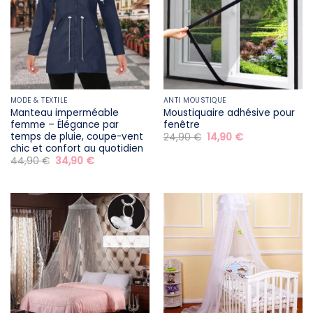
MODE & TEXTILE
ANTI MOUSTIQUE
Manteau imperméable
Moustiquaire adhésive pour
femme – Élégance par
fenêtre
temps de pluie, coupe-vent
Le
Le
24,90
€
14,90
€
prix
prix
chic et confort au quotidien
initial
actuel
Le
Le
44,90
€
34,90
€
était :
est :
prix
prix
24,90 €.
14,90 €.
initial
actuel
était :
est :
44,90 €.
34,90 €.