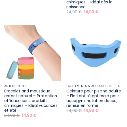
initial
actuel
chimiques – Idéal dès la
était :
est :
naissance
29,90 €.
19,90 €.
Le
Le
24,90
€
14,90
€
prix
prix
initial
actuel
était :
est :
24,90 €.
14,90 €.
ANTI INSECTES
ÉQUIPEMENTS & ACCESSOIRES DE NATATION
Bracelet anti moustique
Ceinture pour piscine adulte
enfant naturel – Protection
– Flottabilité optimale pour
efficace sans produits
aquagym, natation douce,
chimiques – Idéal vacances
remise en forme
et été
Le
Le
24,90
€
14,90
€
prix
prix
Le
Le
24,90
€
14,90
€
initial
actuel
prix
prix
était :
est :
initial
actuel
24,90 €.
14,90 €.
était :
est :