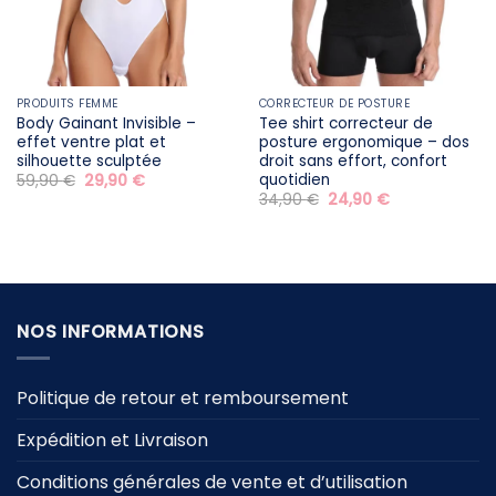
PRODUITS FEMME
CORRECTEUR DE POSTURE
Body Gainant Invisible –
Tee shirt correcteur de
effet ventre plat et
posture ergonomique – dos
silhouette sculptée
droit sans effort, confort
quotidien
Le
Le
59,90
€
29,90
€
prix
prix
Le
Le
34,90
€
24,90
€
initial
actuel
prix
prix
était :
est :
initial
actuel
59,90 €.
29,90 €.
était :
est :
34,90 €.
24,90 €.
NOS INFORMATIONS
Politique de retour et remboursement
Expédition et Livraison
Conditions générales de vente et d’utilisation