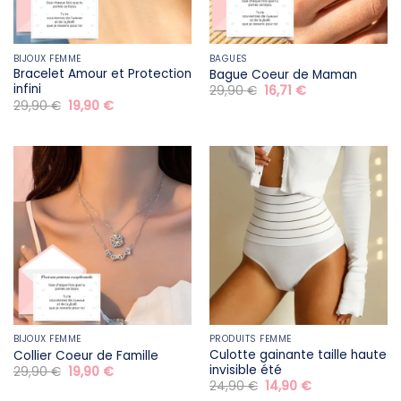
BIJOUX FEMME
BAGUES
Bracelet Amour et Protection
Bague Coeur de Maman
infini
Le
Le
29,90
€
16,71
€
prix
prix
Le
Le
29,90
€
19,90
€
initial
actuel
prix
prix
était :
est :
initial
actuel
29,90 €.
16,71 €.
était :
est :
29,90 €.
19,90 €.
BIJOUX FEMME
PRODUITS FEMME
Culotte gainante taille haute
Collier Coeur de Famille
invisible été
Le
Le
29,90
€
19,90
€
prix
prix
Le
Le
24,90
€
14,90
€
initial
actuel
prix
prix