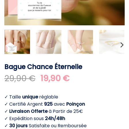
Bague Chance Éternelle
Le
Le
29,90
€
19,90
€
prix
prix
initial
actuel
✓ Taille
unique
réglable
était :
est :
✓ Certifié Argent
925
avec
Poinçon
29,90 €.
19,90 €.
✓
Livraison Offerte
à Partir de 25€
✓ Expédition sous
24h/48h
✓
30 jours
Satisfaite ou Remboursée