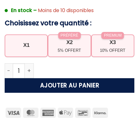
En stock –
Moins de 10 disponibles
Choisissez votre quantité :
PRÉFÉRÉ
PREMIUM
X2
X3
X1
5% OFFERT
10% OFFERT
quantité de Bague Chance Éternelle
AJOUTER AU PANIER
Visa
MasterCard
American
Apple
Bancontact
Klarna
Express
Pay