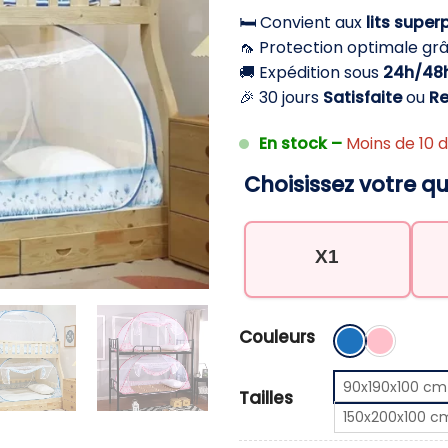
🛏️ Convient aux
lits supe
🦟 Protection optimale gr
🚚 Expédition sous
24h/48
🎉 30 jours
Satisfaite
ou
R
En stock –
Moins de 10 d
Choisissez votre qu
X1
Couleurs
90x190x100 cm
Tailles
150x200x100 c