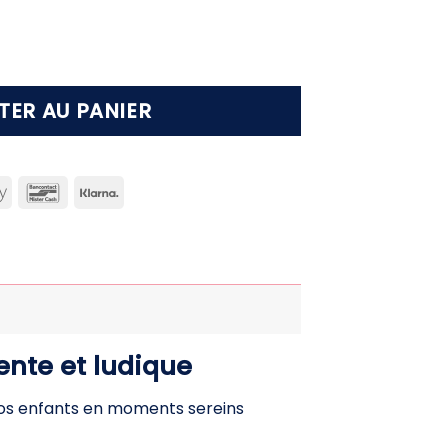
re lit superposé enfant – Protection anti-moust
TER AU PANIER
can
Apple
Bancontact
Klarna
ss
Pay
ente et ludique
 vos enfants en moments sereins