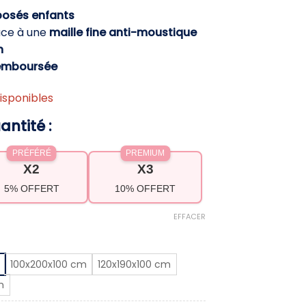
prix :
rposés enfants
59,90 €
âce à une
maille fine anti-moustique
à
h
89,90 €
emboursée
isponibles
antité :
PRÉFÉRÉ
PREMIUM
X2
X3
5% OFFERT
10% OFFERT
EFFACER
100x200x100 cm
120x190x100 cm
m