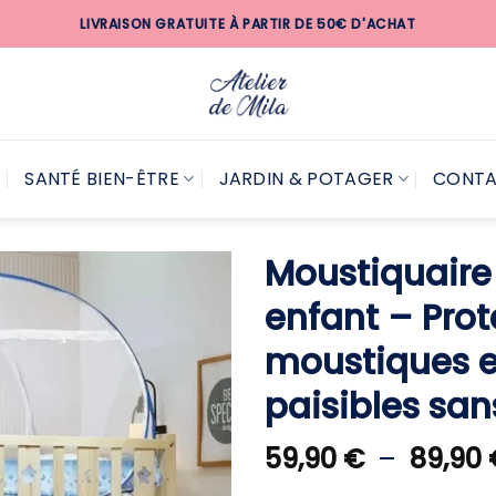
LIVRAISON GRATUITE À PARTIR DE 50€ D'ACHAT
SANTÉ BIEN-ÊTRE
JARDIN & POTAGER
CONT
Moustiquaire 
enfant – Prot
moustiques e
paisibles san
59,90
€
–
89,90