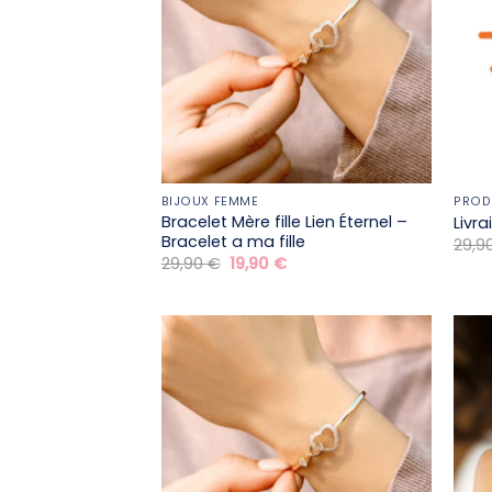
BIJOUX FEMME
PROD
Bracelet Mère fille​ Lien Éternel –
Livr
Bracelet a ma fille
29,9
Le
Le
29,90
€
19,90
€
prix
prix
initial
actuel
était :
est :
29,90 €.
19,90 €.