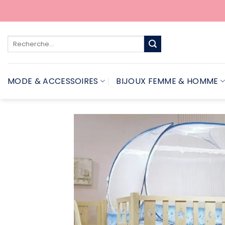
Passer
au
contenu
Recherche
pour :
MODE & ACCESSOIRES
BIJOUX FEMME & HOMME