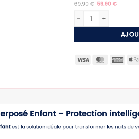
Le
Le
69,90
€
59,90
€
prix
prix
initial
actuel
quantité de Moustiquai
était :
est :
69,90 €.
59,90 €.
AJOU
Visa
MasterCard
Ameri
Expre
erposé Enfant – Protection intellig
nfant
est la solution idéale pour transformer les nuits de