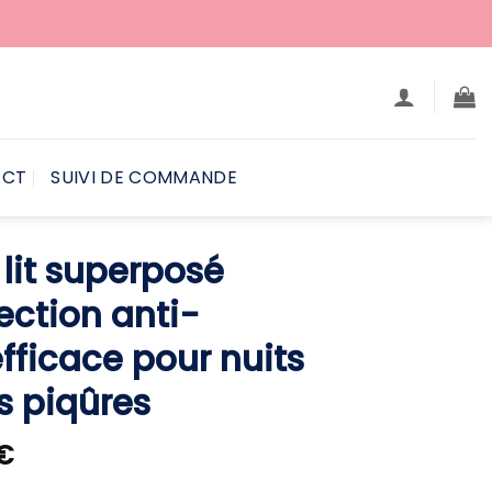
ACT
SUIVI DE COMMANDE
lit superposé
ection anti-
fficace pour nuits
s piqûres
Plage
€
de