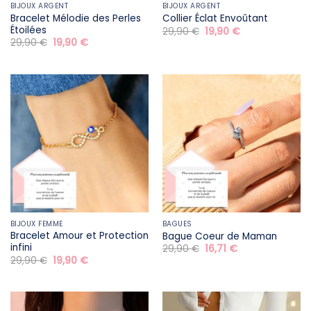
BIJOUX ARGENT
BIJOUX ARGENT
Bracelet Mélodie des Perles
Collier Éclat Envoûtant
Étoilées
Le
Le
29,90
€
19,90
€
prix
prix
Le
Le
29,90
€
19,90
€
initial
actuel
prix
prix
était :
est :
initial
actuel
29,90 €.
19,90 €.
était :
est :
29,90 €.
19,90 €.
BIJOUX FEMME
BAGUES
Bracelet Amour et Protection
Bague Coeur de Maman
infini
Le
Le
29,90
€
16,71
€
prix
prix
Le
Le
29,90
€
19,90
€
initial
actuel
prix
prix
était :
est :
initial
actuel
29,90 €.
16,71 €.
était :
est :
29,90 €.
19,90 €.