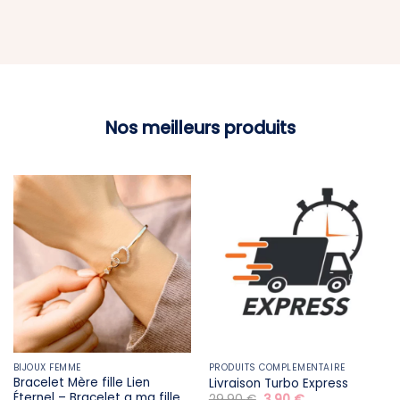
Nos meilleurs produits
BIJOUX FEMME
PRODUITS COMPLÉMENTAIRE
Bracelet Mère fille​ Lien
Livraison Turbo Express
Éternel – Bracelet a ma fille
Le
Le
29,90
€
3,90
€