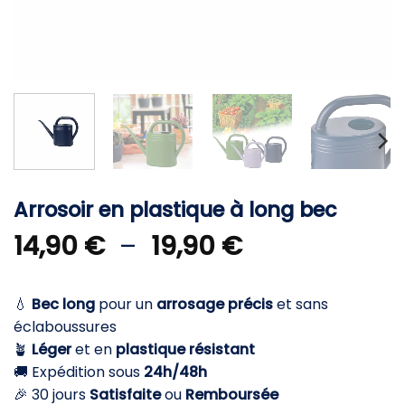
Arrosoir en plastique à long bec
Plage
14,90
€
–
19,90
€
de
prix :
💧
Bec long
pour un
arrosage précis
et sans
14,90 €
éclaboussures
à
🪴
Léger
et en
plastique résistant
19,90 €
🚚 Expédition sous
24h/48h
🎉 30 jours
Satisfaite
ou
Remboursée