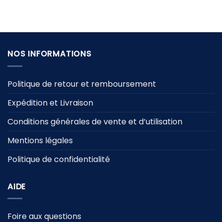
prix
prix
était :
est :
initial
actuel
59,90 €.
29,90 €.
était :
est :
34,90 €.
24,90 €.
NOS INFORMATIONS
Politique de retour et remboursement
Expédition et Livraison
Conditions générales de vente et d’utilisation
Mentions légales
Politique de confidentialité
AIDE
Foire aux questions