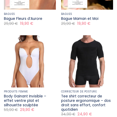
BAGUES
BAGUES
Bague Fleurs d’Aurore
Bague Maman et Moi
Le
Le
Le
Le
29,90
€
19,90
€
29,90
€
19,90
€
prix
prix
prix
prix
initial
actuel
initial
actuel
était :
est :
était :
est :
29,90 €.
19,90 €.
29,90 €.
19,90 €.
PRODUITS FEMME
CORRECTEUR DE POSTURE
Body Gainant Invisible –
Tee shirt correcteur de
effet ventre plat et
posture ergonomique – dos
silhouette sculptée
droit sans effort, confort
quotidien
Le
Le
59,90
€
29,90
€
prix
prix
Le
Le
34,90
€
24,90
€
initial
actuel