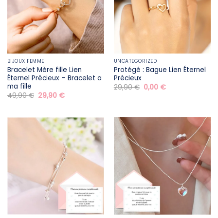
BIJOUX FEMME
UNCATEGORIZED
Bracelet Mère fille​ Lien
Protégé : Bague Lien Éternel
Éternel Précieux – Bracelet a
Précieux
ma fille
Le
Le
29,90
€
0,00
€
prix
prix
Le
Le
49,90
€
29,90
€
initial
actuel
prix
prix
était :
est :
initial
actuel
29,90 €.
0,00 €.
était :
est :
49,90 €.
29,90 €.