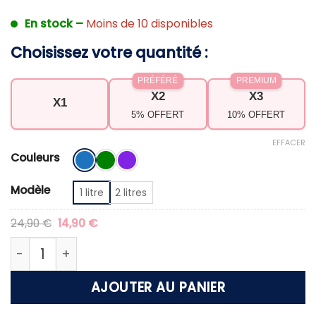
En stock –
Moins de 10 disponibles
Choisissez votre quantité :
PRÉFÉRÉ
PREMIUM
X2
X3
X1
5% OFFERT
10% OFFERT
EFFACER
Couleurs
Modèle
1 litre
2 litres
Le
Le
24,90
€
14,90
€
prix
prix
initial
actuel
quantité de Arrosoir en plastique à long bec
était :
est :
24,90 €.
14,90 €.
AJOUTER AU PANIER