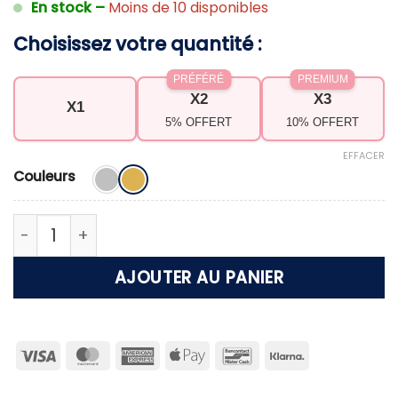
En stock –
Moins de 10 disponibles
Choisissez votre quantité :
PRÉFÉRÉ
PREMIUM
X2
X3
X1
5% OFFERT
10% OFFERT
EFFACER
Couleurs
quantité de Collier Coeur de Famille
AJOUTER AU PANIER
Visa
MasterCard
American
Apple
Bancontact
Klarna
Express
Pay