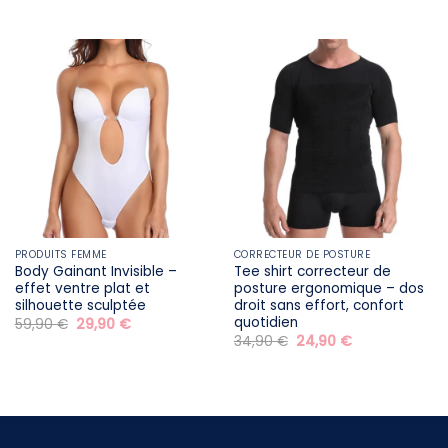
prix
prix
prix
prix
initial
actuel
initial
actuel
était :
est :
était :
est :
29,90 €.
19,90 €.
29,90 €.
19,90 €.
PRODUITS FEMME
CORRECTEUR DE POSTURE
Body Gainant Invisible –
Tee shirt correcteur de
effet ventre plat et
posture ergonomique – dos
silhouette sculptée
droit sans effort, confort
quotidien
Le
Le
59,90
€
29,90
€
prix
prix
Le
Le
34,90
€
24,90
€
initial
actuel
prix
prix
était :
est :
initial
actuel
59,90 €.
29,90 €.
était :
est :
34,90 €.
24,90 €.