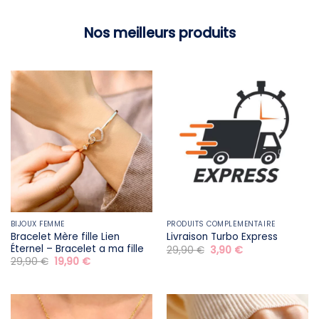
Nos meilleurs produits
BIJOUX FEMME
PRODUITS COMPLÉMENTAIRE
Bracelet Mère fille​ Lien
Livraison Turbo Express
Éternel – Bracelet a ma fille
Le
Le
29,90
€
3,90
€
prix
prix
Le
Le
29,90
€
19,90
€
initial
actuel
prix
prix
était :
est :
initial
actuel
29,90 €.
3,90 €.
était :
est :
29,90 €.
19,90 €.