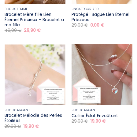
BIJOUX FEMME
UNCATEGORIZED
Bracelet Mère fille​ Lien
Protégé : Bague Lien Éternel
Éternel Précieux – Bracelet a
Précieux
ma fille
Le
Le
29,90
€
0,00
€
prix
prix
Le
Le
49,90
€
29,90
€
initial
actuel
prix
prix
était :
est :
initial
actuel
29,90 €.
0,00 €.
était :
est :
49,90 €.
29,90 €.
BIJOUX ARGENT
BIJOUX ARGENT
Bracelet Mélodie des Perles
Collier Éclat Envoûtant
Étoilées
Le
Le
29,90
€
19,90
€
prix
prix
Le
Le
29,90
€
19,90
€
initial
actuel
prix
prix
était :
est :
initial
actuel
29,90 €.
19,90 €.