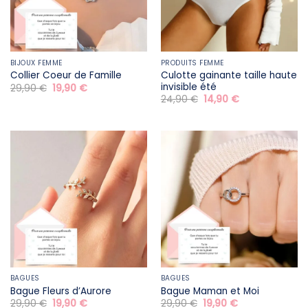
BIJOUX FEMME
PRODUITS FEMME
Culotte gainante taille haute
Collier Coeur de Famille
invisible été
Le
Le
29,90
€
19,90
€
prix
prix
Le
Le
24,90
€
14,90
€
initial
actuel
prix
prix
était :
est :
initial
actuel
29,90 €.
19,90 €.
était :
est :
24,90 €.
14,90 €.
BAGUES
BAGUES
Bague Fleurs d’Aurore
Bague Maman et Moi
Le
Le
Le
Le
29,90
€
19,90
€
29,90
€
19,90
€