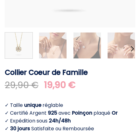
Collier Coeur de Famille
Le
Le
29,90
€
19,90
€
prix
prix
initial
actuel
✓ Taille
unique
réglable
était :
est :
✓ Certifié Argent
925
avec
Poinçon
plaqué
Or
29,90 €.
19,90 €.
✓ Expédition sous
24h/48h
✓
30 jours
Satisfaite ou Remboursée