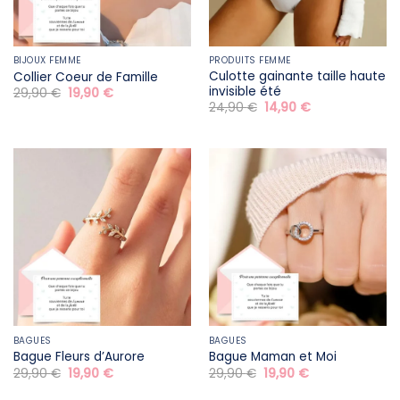
BIJOUX FEMME
PRODUITS FEMME
Culotte gainante taille haute
Collier Coeur de Famille
invisible été
Le
Le
29,90
€
19,90
€
prix
prix
Le
Le
24,90
€
14,90
€
initial
actuel
prix
prix
était :
est :
initial
actuel
29,90 €.
19,90 €.
était :
est :
24,90 €.
14,90 €.
BAGUES
BAGUES
Bague Fleurs d’Aurore
Bague Maman et Moi
Le
Le
Le
Le
29,90
€
19,90
€
29,90
€
19,90
€
prix
prix
prix
prix
initial
actuel
initial
actuel