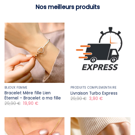
Nos meilleurs produits
BIJOUX FEMME
PRODUITS COMPLÉMENTAIRE
Bracelet Mère fille​ Lien
Livraison Turbo Express
Éternel – Bracelet a ma fille
Le
Le
29,90
€
3,90
€
prix
prix
Le
Le
29,90
€
19,90
€
initial
actuel
prix
prix
était :
est :
initial
actuel
29,90 €.
3,90 €.
était :
est :
29,90 €.
19,90 €.