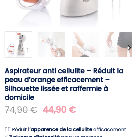
Aspirateur anti cellulite – Réduit la
peau d’orange efficacement –
Silhouette lissée et raffermie à
domicile
Le
Le
74,90
€
44,90
€
prix
prix
initial
actuel
💆‍♀️ Réduit
l’apparence de la cellulite
efficacement
était :
est :