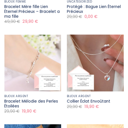
BIJOUX FEMME
UNCATEGORIZED
Bracelet Mère fille​ Lien
Protégé : Bague Lien Éternel
Éternel Précieux – Bracelet a
Précieux
ma fille
Le
Le
29,90
€
0,00
€
prix
prix
Le
Le
49,90
€
29,90
€
initial
actuel
prix
prix
était :
est :
initial
actuel
29,90 €.
0,00 €.
était :
est :
49,90 €.
29,90 €.
BIJOUX ARGENT
BIJOUX ARGENT
Bracelet Mélodie des Perles
Collier Éclat Envoûtant
Étoilées
Le
Le
29,90
€
19,90
€
prix
prix
Le
Le
29,90
€
19,90
€
initial
actuel
prix
prix
était :
est :
initial
actuel
29,90 €.
19,90 €.
était :
est :
29,90 €.
19,90 €.