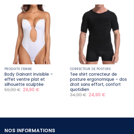
était :
est :
était :
est :
29,90 €.
19,90 €.
29,90 €.
19,90 €.
PRODUITS FEMME
CORRECTEUR DE POSTURE
Body Gainant Invisible –
Tee shirt correcteur de
effet ventre plat et
posture ergonomique – dos
silhouette sculptée
droit sans effort, confort
quotidien
Le
Le
59,90
€
29,90
€
prix
prix
Le
Le
34,90
€
24,90
€
initial
actuel
prix
prix
était :
est :
initial
actuel
59,90 €.
29,90 €.
était :
est :
34,90 €.
24,90 €.
NOS INFORMATIONS