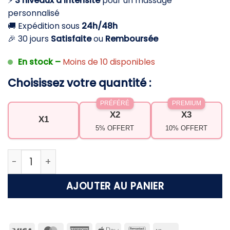
⚡
3 niveaux d’intensité
pour un massage
74,90 €.
44,90 €.
personnalisé
🚚 Expédition sous
24h/48h
🎉 30 jours
Satisfaite
ou
Remboursée
En stock –
Moins de 10 disponibles
Choisissez votre quantité :
PRÉFÉRÉ
PREMIUM
X2
X3
X1
5% OFFERT
10% OFFERT
quantité de Aspirateur anti cellulite – Réduit la 
AJOUTER AU PANIER