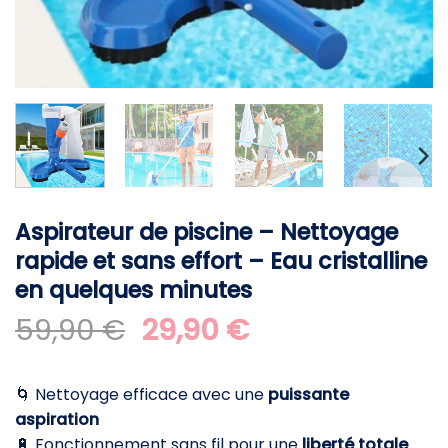
Aspirateur de piscine – Nettoyage
rapide et sans effort – Eau cristalline
en quelques minutes
Le
Le
59,90
€
29,90
€
prix
prix
initial
actuel
🌀 Nettoyage efficace avec une
puissante
était :
est :
aspiration
59,90 €.
29,90 €.
🔋 Fonctionnement sans fil pour une
liberté totale