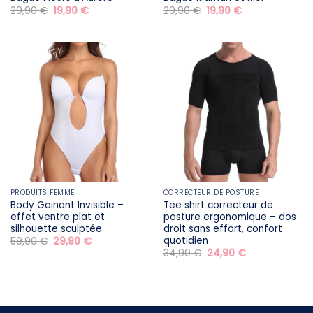
Le
Le
Le
Le
29,90
€
19,90
€
29,90
€
19,90
€
prix
prix
prix
prix
initial
actuel
initial
actuel
était :
est :
était :
est :
29,90 €.
19,90 €.
29,90 €.
19,90 €.
PRODUITS FEMME
CORRECTEUR DE POSTURE
Body Gainant Invisible –
Tee shirt correcteur de
effet ventre plat et
posture ergonomique – dos
silhouette sculptée
droit sans effort, confort
quotidien
Le
Le
59,90
€
29,90
€
prix
prix
Le
Le
34,90
€
24,90
€
initial
actuel
prix
prix
était :
est :
initial
actuel
59,90 €.
29,90 €.
était :
est :
34,90 €.
24,90 €.