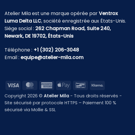
Atelier Mila est une marque opérée par
Ventrox
Luma Delta LLC
, société enregistrée aux États-Unis.
Siège social :
262 Chapman Road, Suite 240,
Newark, DE 19702, États-Unis
Téléphone :
+1 (302) 206-3048
Email :
equipe@atelier-mila.com
Visa
MasterCard
American
Apple
Bancontact
Klarna
Express
Pay
Copyright 2026 ©
Atelier Mila
- Tous droits réservés -
Site sécurisé par protocole HTTPS – Paiement 100 %
sécurisé via Mollie & SSL