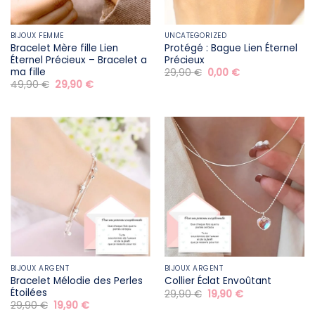
BIJOUX FEMME
UNCATEGORIZED
Bracelet Mère fille​ Lien
Protégé : Bague Lien Éternel
Éternel Précieux – Bracelet a
Précieux
ma fille
Le
Le
29,90
€
0,00
€
prix
prix
Le
Le
49,90
€
29,90
€
initial
actuel
prix
prix
était :
est :
initial
actuel
29,90 €.
0,00 €.
était :
est :
49,90 €.
29,90 €.
BIJOUX ARGENT
BIJOUX ARGENT
Bracelet Mélodie des Perles
Collier Éclat Envoûtant
Étoilées
Le
Le
29,90
€
19,90
€
prix
prix
Le
Le
29,90
€
19,90
€
initial
actuel
prix
prix