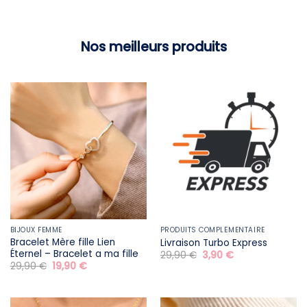
Nos meilleurs produits
BIJOUX FEMME
PRODUITS COMPLÉMENTAIRE
Bracelet Mère fille​ Lien
Livraison Turbo Express
Éternel – Bracelet a ma fille
Le
Le
29,90
€
3,90
€
prix
prix
Le
Le
29,90
€
19,90
€
initial
actuel
prix
prix
était :
est :
initial
actuel
29,90 €.
3,90 €.
était :
est :
29,90 €.
19,90 €.