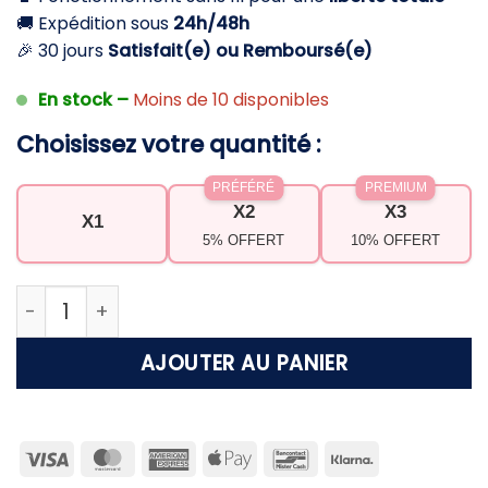
🚚 Expédition sous
24h/48h
🎉 30 jours
Satisfait(e) ou Remboursé(e)
En stock –
Moins de 10 disponibles
Choisissez votre quantité :
PRÉFÉRÉ
PREMIUM
X2
X3
X1
5% OFFERT
10% OFFERT
quantité de Aspirateur de piscine – Nettoyage rap
AJOUTER AU PANIER
Visa
MasterCard
American
Apple
Bancontact
Klarna
Express
Pay