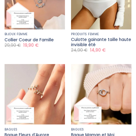
BIJOUX FEMME
PRODUITS FEMME
Culotte gainante taille haute
Collier Coeur de Famille
invisible été
Le
Le
29,90
€
19,90
€
prix
prix
Le
Le
24,90
€
14,90
€
initial
actuel
prix
prix
était :
est :
initial
actuel
29,90 €.
19,90 €.
était :
est :
24,90 €.
14,90 €.
BAGUES
BAGUES
Bague Fleurs d’Aurore
Bague Maman et Moi