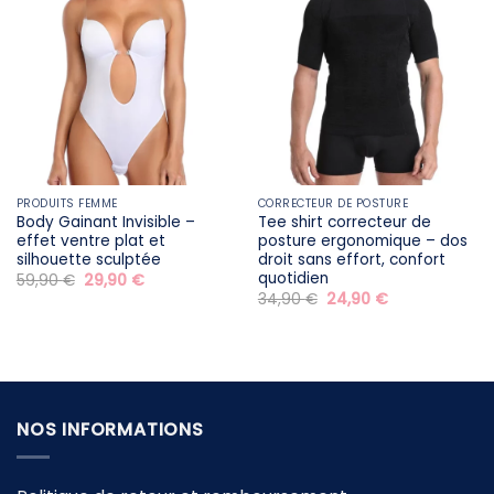
PRODUITS FEMME
CORRECTEUR DE POSTURE
Body Gainant Invisible –
Tee shirt correcteur de
effet ventre plat et
posture ergonomique – dos
silhouette sculptée
droit sans effort, confort
quotidien
Le
Le
59,90
€
29,90
€
prix
prix
Le
Le
34,90
€
24,90
€
initial
actuel
prix
prix
était :
est :
initial
actuel
59,90 €.
29,90 €.
était :
est :
34,90 €.
24,90 €.
NOS INFORMATIONS