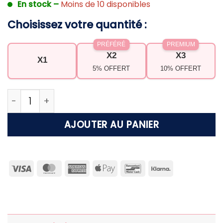
En stock –
Moins de 10 disponibles
Choisissez votre quantité :
PRÉFÉRÉ
PREMIUM
X2
X3
X1
5% OFFERT
10% OFFERT
quantité de Bague or et argent Zélie
AJOUTER AU PANIER
Visa
MasterCard
American
Apple
Bancontact
Klarna
Express
Pay