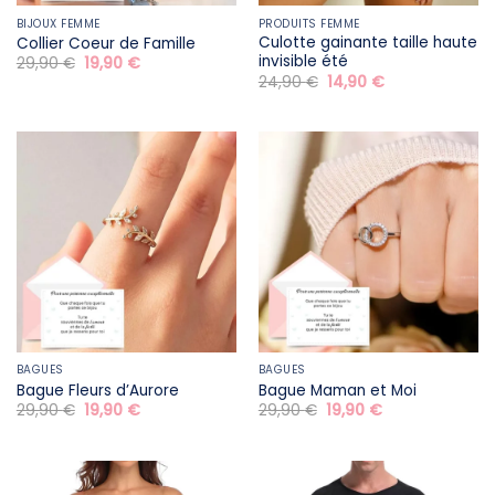
BIJOUX FEMME
PRODUITS FEMME
Culotte gainante taille haute
Collier Coeur de Famille
invisible été
Le
Le
29,90
€
19,90
€
prix
prix
Le
Le
24,90
€
14,90
€
initial
actuel
prix
prix
était :
est :
initial
actuel
29,90 €.
19,90 €.
était :
est :
24,90 €.
14,90 €.
BAGUES
BAGUES
Bague Fleurs d’Aurore
Bague Maman et Moi
Le
Le
Le
Le
29,90
€
19,90
€
29,90
€
19,90
€
prix
prix
prix
prix
initial
actuel
initial
actuel
était :
est :
était :
est :
29,90 €.
19,90 €.
29,90 €.
19,90 €.