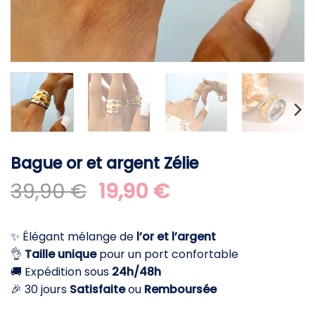
Bague or et argent Zélie
Le
Le
39,90
€
19,90
€
prix
prix
initial
actuel
✨ Élégant mélange de
l’or et l’argent
était :
est :
👌
Taille unique
pour un port confortable
39,90 €.
19,90 €.
🚚 Expédition sous
24h/48h
🎉 30 jours
Satisfaite
ou
Remboursée