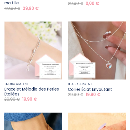
ma fille
Le
Le
29,90
€
0,00
€
prix
prix
Le
Le
49,90
€
29,90
€
initial
actuel
prix
prix
était :
est :
initial
actuel
29,90 €.
0,00 €.
était :
est :
49,90 €.
29,90 €.
BIJOUX ARGENT
BIJOUX ARGENT
Bracelet Mélodie des Perles
Collier Éclat Envoûtant
Étoilées
Le
Le
29,90
€
19,90
€
prix
prix
Le
Le
29,90
€
19,90
€
initial
actuel
prix
prix
était :
est :
initial
actuel
29,90 €.
19,90 €.
était :
est :
29,90 €.
19,90 €.