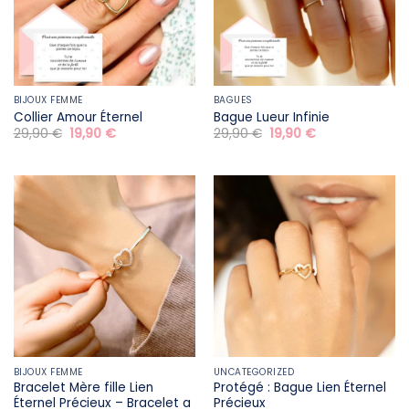
BIJOUX FEMME
BAGUES
Collier Amour Éternel
Bague Lueur Infinie
Le
Le
Le
Le
29,90
€
19,90
€
29,90
€
19,90
€
prix
prix
prix
prix
initial
actuel
initial
actuel
était :
est :
était :
est :
29,90 €.
19,90 €.
29,90 €.
19,90 €.
BIJOUX FEMME
UNCATEGORIZED
Bracelet Mère fille​ Lien
Protégé : Bague Lien Éternel
Éternel Précieux – Bracelet a
Précieux