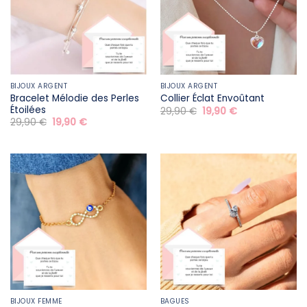
BIJOUX ARGENT
BIJOUX ARGENT
Bracelet Mélodie des Perles
Collier Éclat Envoûtant
Étoilées
Le
Le
29,90
€
19,90
€
prix
prix
Le
Le
29,90
€
19,90
€
initial
actuel
prix
prix
était :
est :
initial
actuel
29,90 €.
19,90 €.
était :
est :
29,90 €.
19,90 €.
BIJOUX FEMME
BAGUES