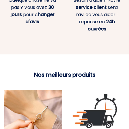
Quelque chose ne va
Besoin d'aide ? Notre
pas ? Vous avez
30
service client
sera
jours
pour c
hanger
ravi de vous aider :
d'avis
réponse en
24h
ouvrées
Nos meilleurs produits