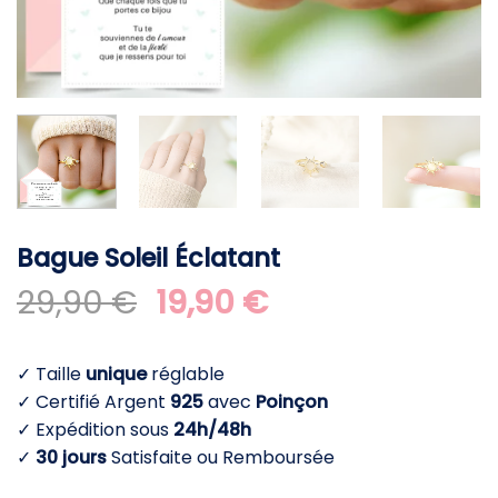
Bague Soleil Éclatant
Le
Le
29,90
€
19,90
€
prix
prix
initial
actuel
✓ Taille
unique
réglable
était :
est :
✓ Certifié Argent
925
avec
Poinçon
29,90 €.
19,90 €.
✓ Expédition sous
24h/48h
✓
30 jours
Satisfaite ou Remboursée