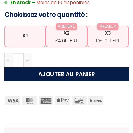
En stock –
Moins de 10 disponibles
Choisissez votre quantité :
PRÉFÉRÉ
PREMIUM
X2
X3
X1
5% OFFERT
10% OFFERT
quantité de Bague Soleil Éclatant
AJOUTER AU PANIER
Visa
MasterCard
American
Apple
Bancontact
Klarna
Express
Pay