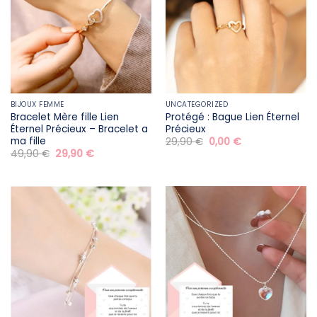
BIJOUX FEMME
UNCATEGORIZED
Bracelet Mère fille​ Lien
Protégé : Bague Lien Éternel
Éternel Précieux – Bracelet a
Précieux
ma fille
Le
Le
29,90
€
0,00
€
prix
prix
Le
Le
49,90
€
29,90
€
initial
actuel
prix
prix
était :
est :
initial
actuel
29,90 €.
0,00 €.
était :
est :
49,90 €.
29,90 €.