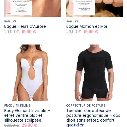
BAGUES
BAGUES
Bague Fleurs d’Aurore
Bague Maman et Moi
Le
Le
Le
Le
29,90
€
19,90
€
29,90
€
19,90
€
prix
prix
prix
prix
initial
actuel
initial
actuel
était :
est :
était :
est :
29,90 €.
19,90 €.
29,90 €.
19,90 €.
PRODUITS FEMME
CORRECTEUR DE POSTURE
Body Gainant Invisible –
Tee shirt correcteur de
effet ventre plat et
posture ergonomique – dos
silhouette sculptée
droit sans effort, confort
quotidien
Le
Le
59,90
€
29,90
€