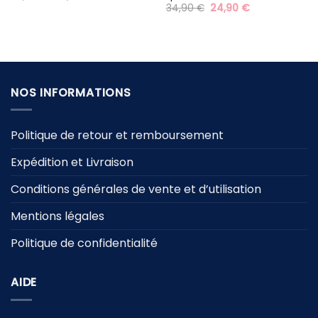
prix
prix
Le
Le
34,90
€
24,90
€
initial
actuel
prix
prix
était :
est :
initial
actuel
59,90 €.
29,90 €.
était :
est :
34,90 €.
24,90 €.
NOS INFORMATIONS
Politique de retour et remboursement
Expédition et Livraison
Conditions générales de vente et d’utilisation
Mentions légales
Politique de confidentialité
AIDE