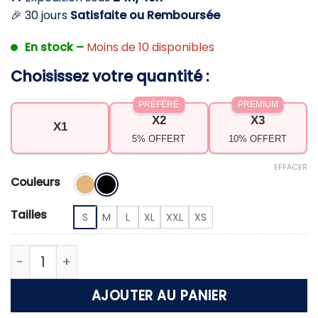
🎉 30 jours
Satisfaite ou Remboursée
En stock –
Moins de 10 disponibles
Choisissez votre quantité :
PRÉFÉRÉ
PREMIUM
X2
X3
X1
5% OFFERT
10% OFFERT
EFFACER
Couleurs
Tailles
S
M
L
XL
XXL
XS
quantité de Bodysuit amincissant ventre plat – Ga
AJOUTER AU PANIER