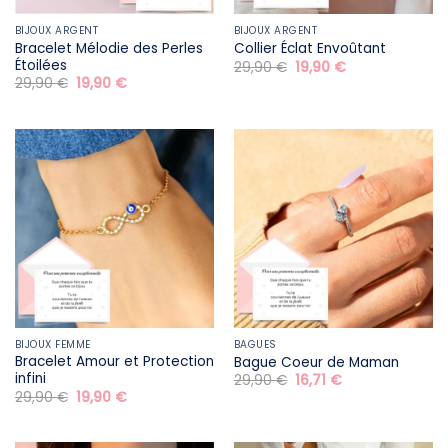
BIJOUX ARGENT
BIJOUX ARGENT
Bracelet Mélodie des Perles
Collier Éclat Envoûtant
Étoilées
Le
Le
29,90
€
19,90
€
prix
prix
Le
Le
29,90
€
19,90
€
initial
actuel
prix
prix
était :
est :
initial
actuel
29,90 €.
19,90 €.
était :
est :
29,90 €.
19,90 €.
BIJOUX FEMME
BAGUES
Bracelet Amour et Protection
Bague Coeur de Maman
infini
Le
Le
29,90
€
16,71
€
prix
prix
Le
Le
29,90
€
19,90
€
initial
actuel
prix
prix
était :
est :
initial
actuel
29,90 €.
16,71 €.
était :
est :