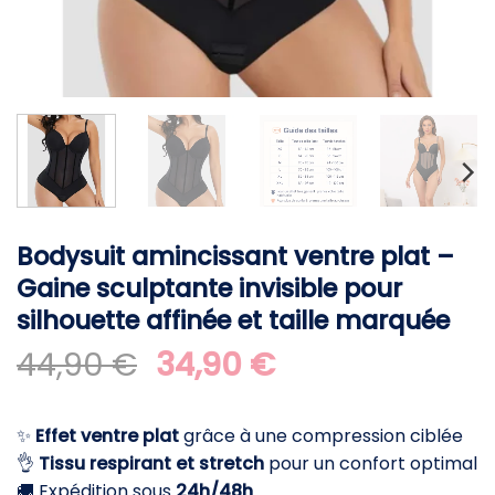
Bodysuit amincissant ventre plat –
Gaine sculptante invisible pour
silhouette affinée et taille marquée
Le
Le
44,90
€
34,90
€
prix
prix
initial
actuel
✨
Effet ventre plat
grâce à une compression ciblée
était :
est :
👌
Tissu respirant et stretch
pour un confort optimal
44,90 €.
34,90 €.
🚚 Expédition sous
24h/48h