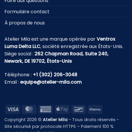
Foire aux questions
Formulaire contact
À propos de nous
Atelier Mila est une marque opérée par
Ventrox
Luma Delta LLC
, société enregistrée aux États-Unis.
Siège social :
262 Chapman Road, Suite 240,
Newark, DE 19702, États-Unis
Téléphone :
+1 (302) 206-3048
Email :
equipe@atelier-mila.com
Visa
MasterCard
American
Apple
Bancontact
Klarna
Express
Pay
Copyright 2026 ©
Atelier Mila
- Tous droits réservés -
Site sécurisé par protocole HTTPS – Paiement 100 %