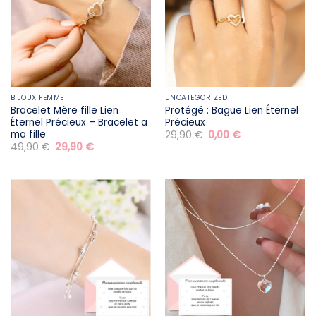
BIJOUX FEMME
UNCATEGORIZED
Bracelet Mère fille​ Lien
Protégé : Bague Lien Éternel
Éternel Précieux – Bracelet a
Précieux
ma fille
Le
Le
29,90
€
0,00
€
prix
prix
Le
Le
49,90
€
29,90
€
initial
actuel
prix
prix
était :
est :
initial
actuel
29,90 €.
0,00 €.
était :
est :
49,90 €.
29,90 €.