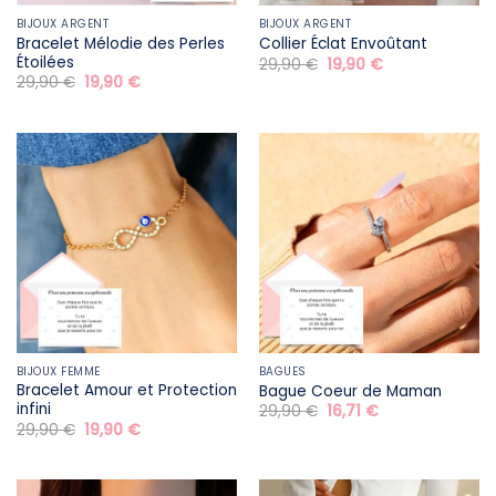
BIJOUX ARGENT
BIJOUX ARGENT
Bracelet Mélodie des Perles
Collier Éclat Envoûtant
Étoilées
Le
Le
29,90
€
19,90
€
prix
prix
Le
Le
29,90
€
19,90
€
initial
actuel
prix
prix
était :
est :
initial
actuel
29,90 €.
19,90 €.
était :
est :
29,90 €.
19,90 €.
BIJOUX FEMME
BAGUES
Bracelet Amour et Protection
Bague Coeur de Maman
infini
Le
Le
29,90
€
16,71
€
prix
prix
Le
Le
29,90
€
19,90
€
initial
actuel
prix
prix
était :
est :
initial
actuel
29,90 €.
16,71 €.
était :
est :
29,90 €.
19,90 €.