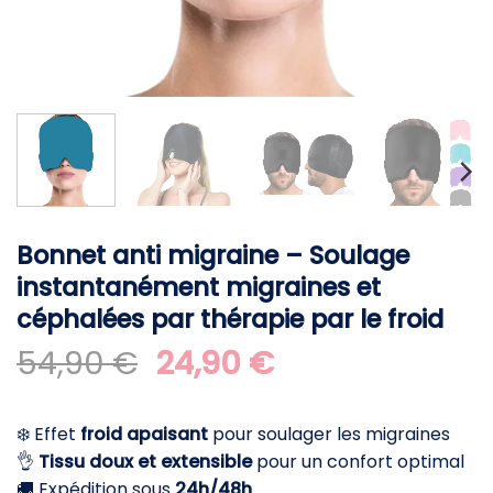
Bonnet anti migraine – Soulage
instantanément migraines et
céphalées par thérapie par le froid
Le
Le
54,90
€
24,90
€
prix
prix
initial
actuel
❄️ Effet
froid apaisant
pour soulager les migraines
était :
est :
👌
Tissu doux et extensible
pour un confort optimal
54,90 €.
24,90 €.
🚚 Expédition sous
24h/48h