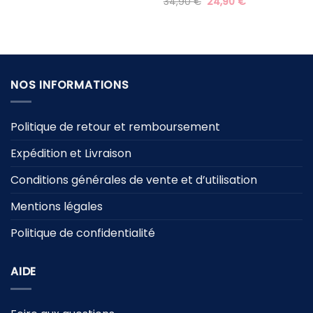
Le
Le
34,90
€
24,90
€
initial
actuel
prix
prix
était :
est :
initial
actuel
59,90 €.
29,90 €.
était :
est :
34,90 €.
24,90 €.
NOS INFORMATIONS
Politique de retour et remboursement
Expédition et Livraison
Conditions générales de vente et d’utilisation
Mentions légales
Politique de confidentialité
AIDE