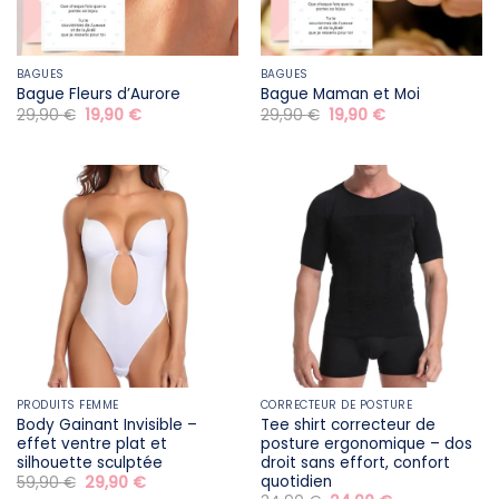
BAGUES
BAGUES
Bague Fleurs d’Aurore
Bague Maman et Moi
Le
Le
Le
Le
29,90
€
19,90
€
29,90
€
19,90
€
prix
prix
prix
prix
initial
actuel
initial
actuel
était :
est :
était :
est :
29,90 €.
19,90 €.
29,90 €.
19,90 €.
PRODUITS FEMME
CORRECTEUR DE POSTURE
Body Gainant Invisible –
Tee shirt correcteur de
effet ventre plat et
posture ergonomique – dos
silhouette sculptée
droit sans effort, confort
quotidien
Le
Le
59,90
€
29,90
€
prix
prix