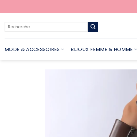
Passer
au
contenu
Recherche
pour :
MODE & ACCESSOIRES
BIJOUX FEMME & HOMME