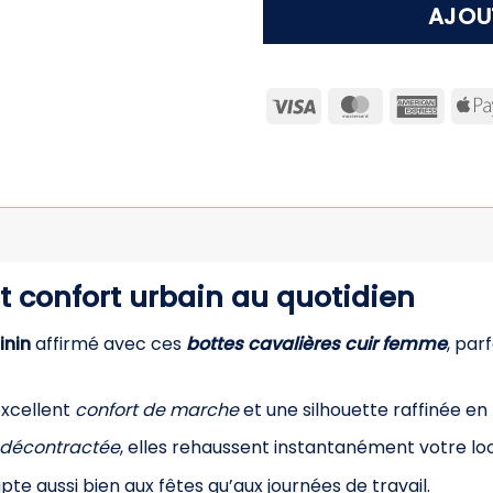
AJOU
Visa
MasterCard
Ameri
Expre
t confort urbain au quotidien
inin
affirmé avec ces
bottes cavalières cuir femme
, par
excellent
confort de marche
et une silhouette raffinée en 
 décontractée
, elles rehaussent instantanément votre lo
pte aussi bien aux fêtes qu’aux journées de travail.