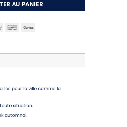
TER AU PANIER
can
Apple
Bancontact
Klarna
ss
Pay
faites pour la ville comme la
toute situation.
ok automnal.