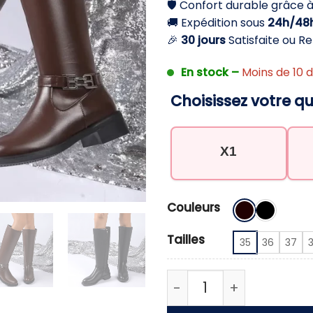
🛡️ Confort durable grâce à
69,70 €.
4
🚚 Expédition sous
24h/48
🎉
30 jours
Satisfaite ou 
En stock –
Moins de 10 d
Choisissez votre qu
X1
Couleurs
Tailles
35
36
37
quantité de Bottes ca