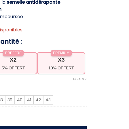
 la
semelle antidérapante
9,70 €.
h
Remboursée
isponibles
antité :
PRÉFÉRÉ
PREMIUM
X2
X3
5% OFFERT
10% OFFERT
EFFACER
38
39
40
41
42
43
valières femme en cuir – talon moyen, style élé