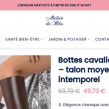
LIVRAISON GRATUITE À PARTIR DE 50€ D'ACHAT
SANTÉ BIEN-ÊTRE
JARDIN & POTAGER
CONT
Bottes caval
– talon moyen
intemporel
Le
L
69,70
€
49,70
€
prix
p
initial
a
👢 Élégance classique ave
était :
e