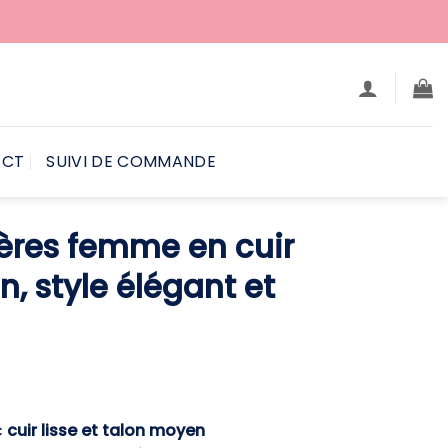
ACT
SUIVI DE COMMANDE
ières femme en cuir
, style élégant et
e
rix
ctuel
c
cuir lisse et talon moyen
st :