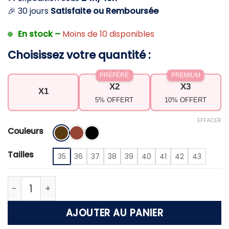
🎉 30 jours
Satisfaite ou Remboursée
En stock –
Moins de 10 disponibles
Choisissez votre quantité :
PRÉFÉRÉ
PREMIUM
X2
X3
X1
5% OFFERT
10% OFFERT
EFFACER
Couleurs
Tailles
35
36
37
38
39
40
41
42
43
quantité de Bottes cavalières femme en cuir synth
AJOUTER AU PANIER