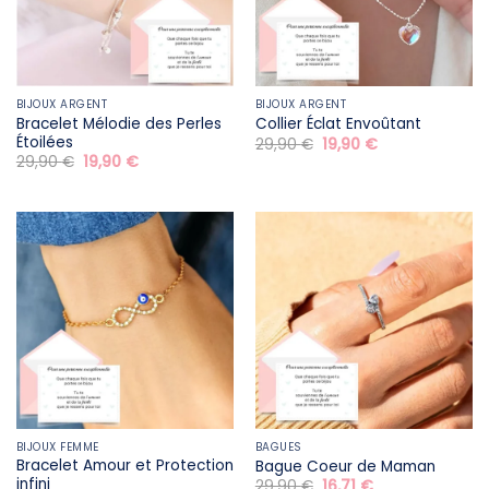
BIJOUX ARGENT
BIJOUX ARGENT
Bracelet Mélodie des Perles
Collier Éclat Envoûtant
Étoilées
Le
Le
29,90
€
19,90
€
prix
prix
Le
Le
29,90
€
19,90
€
initial
actuel
prix
prix
était :
est :
initial
actuel
29,90 €.
19,90 €.
était :
est :
29,90 €.
19,90 €.
BIJOUX FEMME
BAGUES
Bracelet Amour et Protection
Bague Coeur de Maman
infini
Le
Le
29,90
€
16,71
€