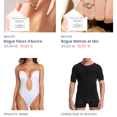
BAGUES
BAGUES
Bague Fleurs d’Aurore
Bague Maman et Moi
Le
Le
Le
Le
29,90
€
19,90
€
29,90
€
19,90
€
prix
prix
prix
prix
initial
actuel
initial
actuel
était :
est :
était :
est :
29,90 €.
19,90 €.
29,90 €.
19,90 €.
PRODUITS FEMME
CORRECTEUR DE POSTURE