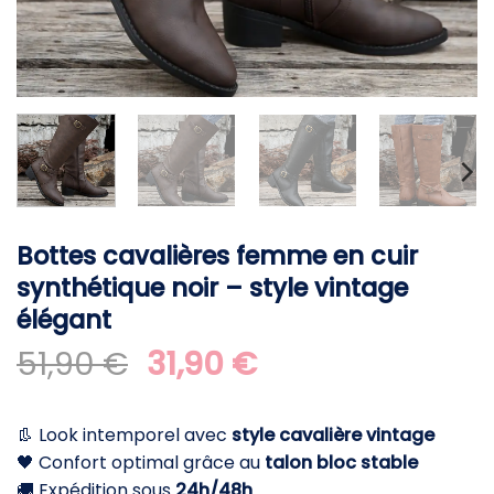
Bottes cavalières femme en cuir
synthétique noir – style vintage
élégant
Le
Le
51,90
€
31,90
€
prix
prix
initial
actuel
👢 Look intemporel avec
style cavalière vintage
était :
est :
🖤 Confort optimal grâce au
talon bloc stable
51,90 €.
31,90 €.
🚚 Expédition sous
24h/48h