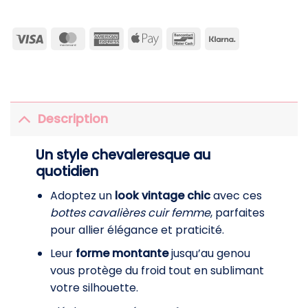
Visa
MasterCard
American
Apple
Bancontact
Klarna
Express
Pay
Description
Un style chevaleresque au
quotidien
Adoptez un
look vintage chic
avec ces
bottes cavalières cuir femme
, parfaites
pour allier élégance et praticité.
Leur
forme montante
jusqu’au genou
vous protège du froid tout en sublimant
votre silhouette.