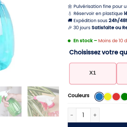
initial
ac
🌼 Pulvérisation fine pour 
était :
est
💧 Réservoir en plastique
l
19,90 €.
9,9
🚚 Expédition sous
24h/48
🎉 30 jours
Satisfaite ou 
En stock –
Moins de 10 d
Choisissez votre qu
X1
Couleurs
quantité de Bouteille p