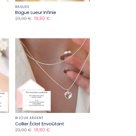
BAGUES
Bague Lueur Infinie
Le
Le
29,90
€
19,90
€
prix
prix
initial
actuel
était :
est :
29,90 €.
19,90 €.
BIJOUX ARGENT
Collier Éclat Envoûtant
Le
Le
29,90
€
19,90
€
prix
prix