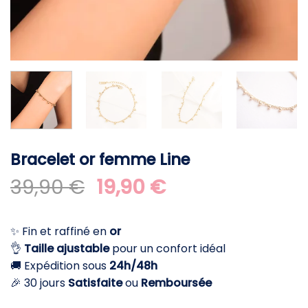
Bracelet or femme Line
Le
Le
39,90
€
19,90
€
prix
prix
initial
actuel
✨ Fin et raffiné en
or
était :
est :
👌
Taille ajustable
pour un confort idéal
39,90 €.
19,90 €.
🚚 Expédition sous
24h/48h
🎉 30 jours
Satisfaite
ou
Remboursée