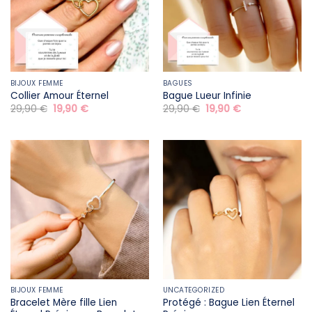
BIJOUX FEMME
BAGUES
Collier Amour Éternel
Bague Lueur Infinie
Le
Le
Le
Le
29,90
€
19,90
€
29,90
€
19,90
€
prix
prix
prix
prix
initial
actuel
initial
actuel
était :
est :
était :
est :
29,90 €.
19,90 €.
29,90 €.
19,90 €.
BIJOUX FEMME
UNCATEGORIZED
Bracelet Mère fille​ Lien
Protégé : Bague Lien Éternel