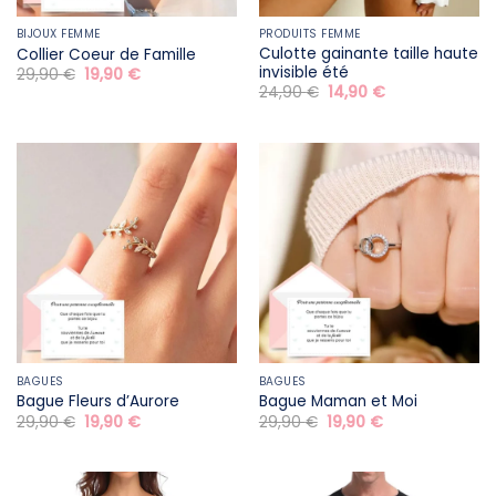
BIJOUX FEMME
PRODUITS FEMME
Culotte gainante taille haute
Collier Coeur de Famille
invisible été
Le
Le
29,90
€
19,90
€
prix
prix
Le
Le
24,90
€
14,90
€
initial
actuel
prix
prix
était :
est :
initial
actuel
29,90 €.
19,90 €.
était :
est :
24,90 €.
14,90 €.
BAGUES
BAGUES
Bague Fleurs d’Aurore
Bague Maman et Moi
Le
Le
Le
Le
29,90
€
19,90
€
29,90
€
19,90
€
prix
prix
prix
prix
initial
actuel
initial
actuel
était :
est :
était :
est :
29,90 €.
19,90 €.
29,90 €.
19,90 €.