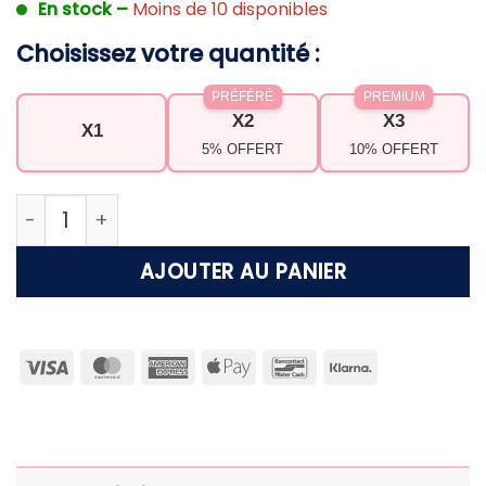
En stock –
Moins de 10 disponibles
Choisissez votre quantité :
PRÉFÉRÉ
PREMIUM
X2
X3
X1
5% OFFERT
10% OFFERT
quantité de Bracelet or femme Line
AJOUTER AU PANIER
Visa
MasterCard
American
Apple
Bancontact
Klarna
Express
Pay