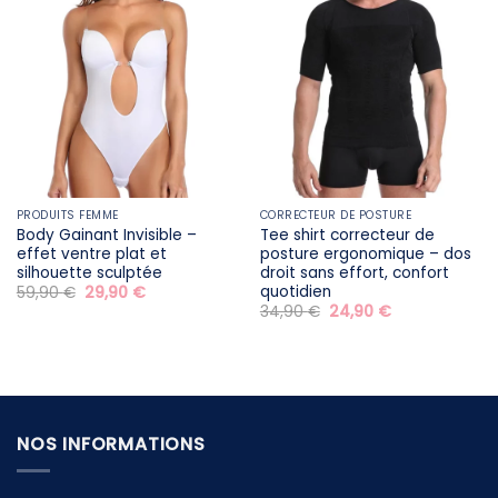
PRODUITS FEMME
CORRECTEUR DE POSTURE
Body Gainant Invisible –
Tee shirt correcteur de
effet ventre plat et
posture ergonomique – dos
silhouette sculptée
droit sans effort, confort
quotidien
Le
Le
59,90
€
29,90
€
prix
prix
Le
Le
34,90
€
24,90
€
initial
actuel
prix
prix
était :
est :
initial
actuel
59,90 €.
29,90 €.
était :
est :
34,90 €.
24,90 €.
NOS INFORMATIONS