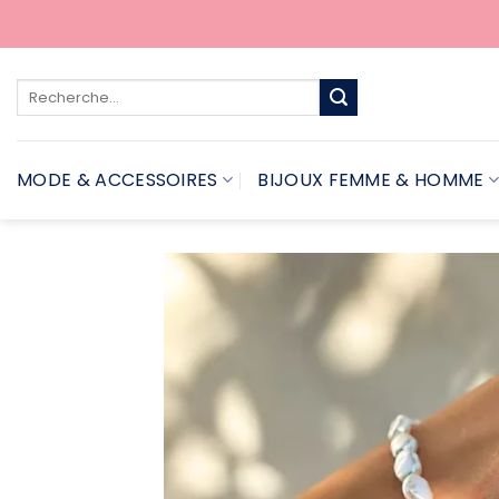
Passer
au
contenu
Recherche
pour :
MODE & ACCESSOIRES
BIJOUX FEMME & HOMME