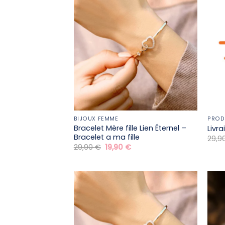
BIJOUX FEMME
PROD
Bracelet Mère fille​ Lien Éternel –
Livr
Bracelet a ma fille
29,9
Le
Le
29,90
€
19,90
€
prix
prix
initial
actuel
était :
est :
29,90 €.
19,90 €.