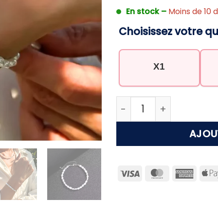
En stock –
Moins de 10 d
Choisissez votre qu
X1
quantité de Bracelet 
AJOU
Visa
MasterCard
Ameri
Expre