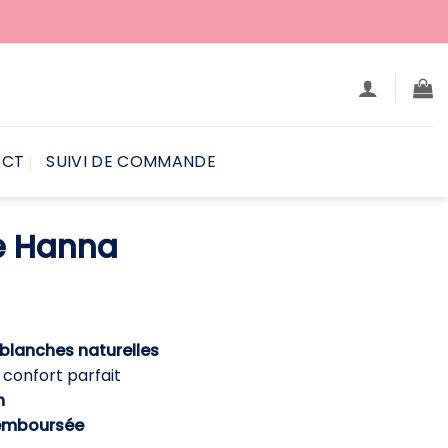
ACT
SUIVI DE COMMANDE
le Hanna
e
ix
ctuel
 blanches naturelles
t :
confort parfait
9,90 €.
h
emboursée