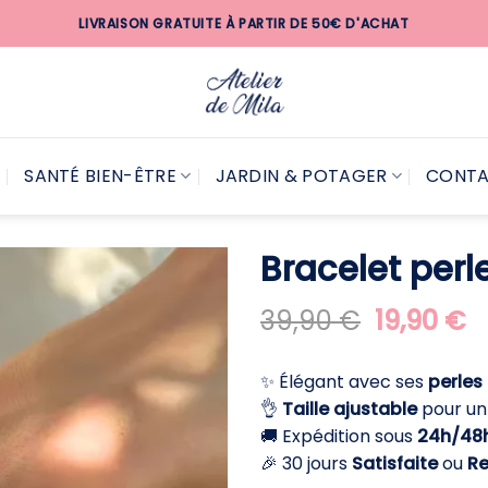
LIVRAISON GRATUITE À PARTIR DE 50€ D'ACHAT
SANTÉ BIEN-ÊTRE
JARDIN & POTAGER
CONT
Bracelet per
Le
L
39,90
€
19,90
€
prix
pr
initial
a
✨ Élégant avec ses
perles
était :
es
👌
Taille ajustable
pour un 
39,90 €.
1
🚚 Expédition sous
24h/48
🎉 30 jours
Satisfaite
ou
R