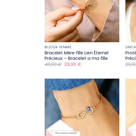
BIJOUX FEMME
UNCA
Bracelet Mère fille​ Lien Éternel
Prot
Précieux – Bracelet a ma fille
Préc
Le
Le
49,90
€
29,90
€
29,9
prix
prix
initial
actuel
était :
est :
49,90 €.
29,90 €.