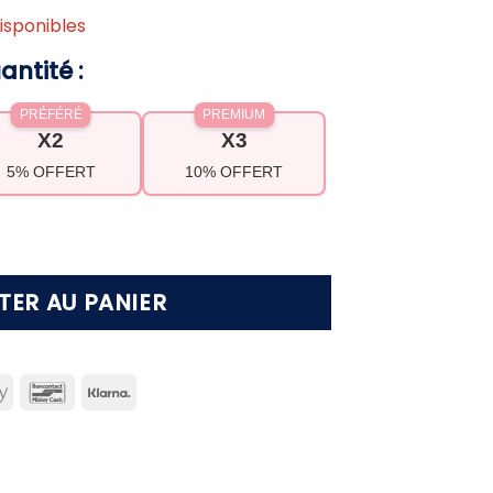
isponibles
antité :
PRÉFÉRÉ
PREMIUM
X2
X3
5% OFFERT
10% OFFERT
perle Hanna
TER AU PANIER
can
Apple
Bancontact
Klarna
ss
Pay