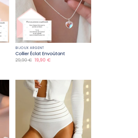
BIJOUX ARGENT
Collier Éclat Envoûtant
Le
Le
29,90
€
19,90
€
prix
prix
initial
actuel
était :
est :
29,90 €.
19,90 €.