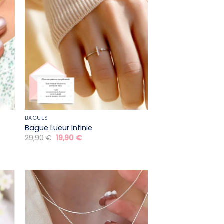
BAGUES
Bague Lueur Infinie
Le
Le
29,90
€
19,90
€
prix
prix
initial
actuel
était :
est :
29,90 €.
19,90 €.