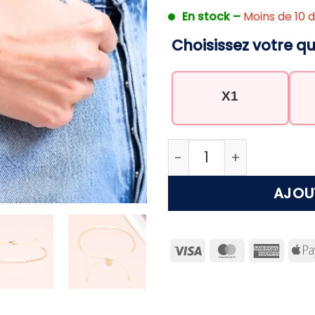
En stock –
Moins de 10 d
Choisissez votre qu
X1
quantité de Bracelet 
AJOU
Visa
MasterCard
Ameri
Expre