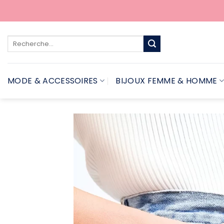
Passer
au
contenu
Recherche
pour :
MODE & ACCESSOIRES
BIJOUX FEMME & HOMME