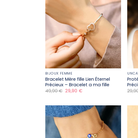
BIJOUX FEMME
UNCA
Bracelet Mère fille​ Lien Éternel
Prot
Précieux – Bracelet a ma fille
Préc
Le
Le
49,90
€
29,90
€
29,9
prix
prix
initial
actuel
était :
est :
49,90 €.
29,90 €.