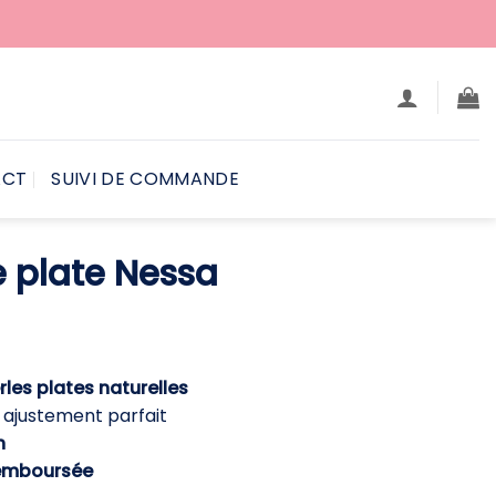
ACT
SUIVI DE COMMANDE
e plate Nessa
e
ix
ctuel
rles plates naturelles
t :
 ajustement parfait
9,90 €.
h
emboursée