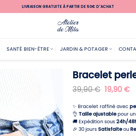
LIVRAISON GRATUITE À PARTIR DE 50€ D'ACHAT
SANTÉ BIEN-ÊTRE
JARDIN & POTAGER
CONT
Bracelet perl
Le
L
39,90
€
19,90
€
prix
pr
initial
a
✨ Bracelet raffiné avec
pe
était :
es
👌
Taille ajustable
pour un
39,90 €.
1
🚚 Expédition sous
24h/48
🎉 30 jours
Satisfaite
ou
R