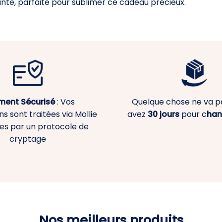
ante, parfaite pour sublimer ce cadeau précieux.
ment
Sécurisé
: Vos
Quelque chose ne va p
s sont traitées via Mollie
avez
30 jours
pour c
han
es par un protocole de
cryptage
Nos meilleurs produits