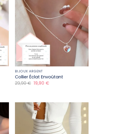
BIJOUX ARGENT
Collier Éclat Envoûtant
Le
Le
29,90
€
19,90
€
prix
prix
initial
actuel
était :
est :
29,90 €.
19,90 €.