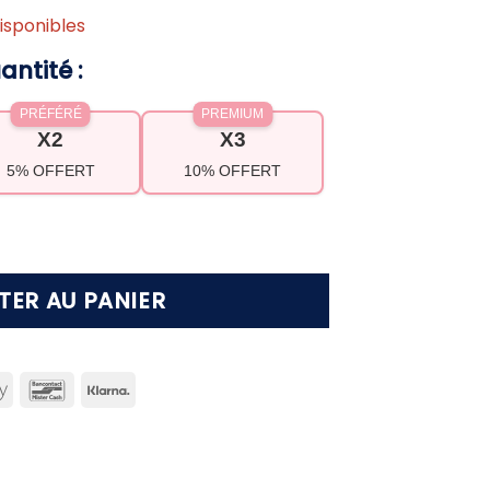
isponibles
antité :
PRÉFÉRÉ
PREMIUM
X2
X3
5% OFFERT
10% OFFERT
perle plate Nessa
TER AU PANIER
can
Apple
Bancontact
Klarna
ss
Pay