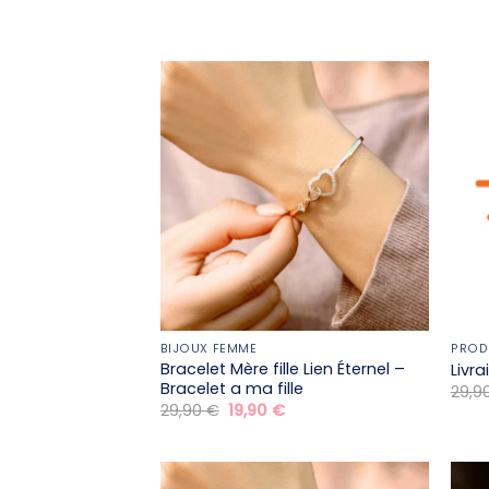
BIJOUX FEMME
PROD
Bracelet Mère fille​ Lien Éternel –
Livr
Bracelet a ma fille
29,9
Le
Le
29,90
€
19,90
€
prix
prix
initial
actuel
était :
est :
29,90 €.
19,90 €.