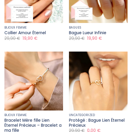
BIJOUX FEMME
BAGUES
Collier Amour Éternel
Bague Lueur Infinie
Le
Le
Le
Le
29,90
€
19,90
€
29,90
€
19,90
€
prix
prix
prix
prix
initial
actuel
initial
actuel
était :
est :
était :
est :
29,90 €.
19,90 €.
29,90 €.
19,90 €.
BIJOUX FEMME
UNCATEGORIZED
Bracelet Mère fille​ Lien
Protégé : Bague Lien Éternel
Éternel Précieux – Bracelet a
Précieux
ma fille
Le
Le
29,90
€
0,00
€