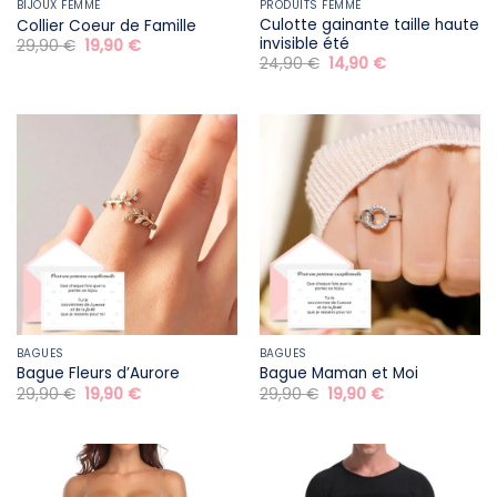
BIJOUX FEMME
PRODUITS FEMME
Culotte gainante taille haute
Collier Coeur de Famille
invisible été
Le
Le
29,90
€
19,90
€
prix
prix
Le
Le
24,90
€
14,90
€
initial
actuel
prix
prix
était :
est :
initial
actuel
29,90 €.
19,90 €.
était :
est :
24,90 €.
14,90 €.
BAGUES
BAGUES
Bague Fleurs d’Aurore
Bague Maman et Moi
Le
Le
Le
Le
29,90
€
19,90
€
29,90
€
19,90
€
prix
prix
prix
prix
initial
actuel
initial
actuel
était :
est :
était :
est :
29,90 €.
19,90 €.
29,90 €.
19,90 €.