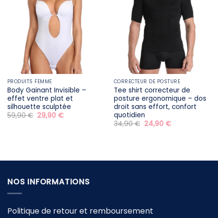
PRODUITS FEMME
CORRECTEUR DE POSTURE
Body Gainant Invisible –
Tee shirt correcteur de
effet ventre plat et
posture ergonomique – dos
silhouette sculptée
droit sans effort, confort
quotidien
Le
Le
59,90
€
29,90
€
prix
prix
Le
Le
34,90
€
24,90
€
initial
actuel
prix
prix
était :
est :
initial
actuel
59,90 €.
29,90 €.
était :
est :
34,90 €.
24,90 €.
NOS INFORMATIONS
Politique de retour et remboursement