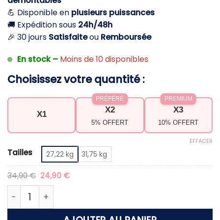
démontables
à
💪 Disponible en
plusieurs puissances
29,90 €
🚚 Expédition sous
24h/48h
🎉 30 jours
Satisfaite
ou
Remboursée
En stock –
Moins de 10 disponibles
Choisissez votre quantité :
PRÉFÉRÉ
PREMIUM
X2
X3
X1
5% OFFERT
10% OFFERT
EFFACER
Tailles
27,22 kg
31,75 kg
Le
Le
34,90
€
24,90
€
prix
prix
initial
actuel
quantité de Branches de rechange pour arc class
était :
est :
34,90 €.
24,90 €.