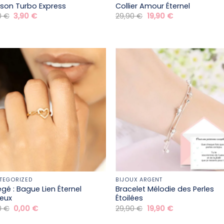
aison Turbo Express
Collier Amour Éternel
Le
Le
Le
Le
0
€
3,90
€
29,90
€
19,90
€
prix
prix
prix
prix
initial
actuel
initial
actuel
était :
est :
était :
est :
29,90 €.
3,90 €.
29,90 €.
19,90 €.
TEGORIZED
BIJOUX ARGENT
égé : Bague Lien Éternel
Bracelet Mélodie des Perles
ieux
Étoilées
Le
Le
Le
Le
0
€
0,00
€
29,90
€
19,90
€
prix
prix
prix
prix
initial
actuel
initial
actuel