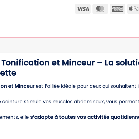
Visa
MasterCard
Ameri
Expre
Tonification et Minceur – La solut
uette
ion et Minceur
est l’alliée idéale pour ceux qui souhaitent
e ceinture stimule vos muscles abdominaux, vous permett
ements, elle
s’adapte à toutes vos activités quotidienn