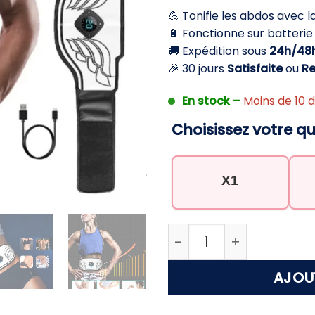
initial
💪 Tonifie les abdos avec l
était :
e
🔋 Fonctionne sur batteri
64,90 €.
4
🚚 Expédition sous
24h/48
🎉 30 jours
Satisfaite
ou
R
En stock –
Moins de 10 d
Choisissez votre qu
X1
quantité de Ceinture E
AJOU