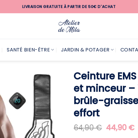
LIVRAISON GRATUITE À PARTIR DE 50€ D'ACHAT
SANTÉ BIEN-ÊTRE
JARDIN & POTAGER
CONT
Ceinture EMS
et minceur – 
brûle-graisse
effort
Le
64,90
€
44,90
€
prix
p