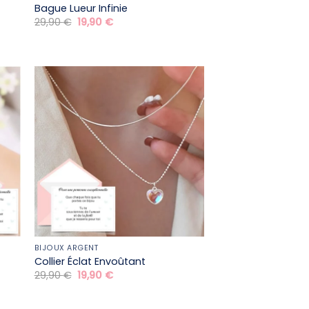
Bague Lueur Infinie
Le
Le
29,90
€
19,90
€
prix
prix
initial
actuel
était :
est :
29,90 €.
19,90 €.
BIJOUX ARGENT
Collier Éclat Envoûtant
Le
Le
29,90
€
19,90
€
prix
prix
initial
actuel
était :
est :