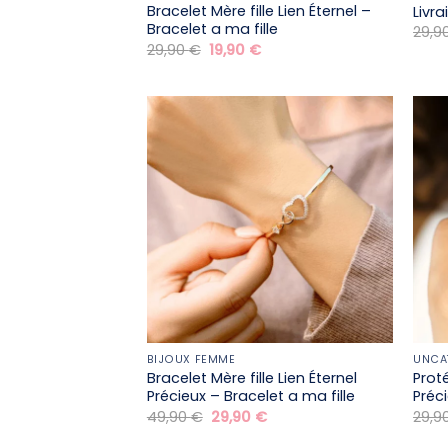
Bracelet Mère fille​ Lien Éternel –
Livr
Bracelet a ma fille
29,9
Le
Le
29,90
€
19,90
€
prix
prix
initial
actuel
était :
est :
29,90 €.
19,90 €.
BIJOUX FEMME
UNCA
Bracelet Mère fille​ Lien Éternel
Prot
Précieux – Bracelet a ma fille
Préc
Le
Le
49,90
€
29,90
€
29,9
prix
prix
initial
actuel