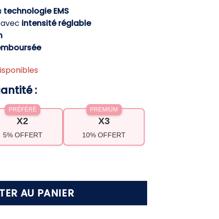
actuel
a
technologie EMS
st :
e avec
intensité réglable
4,90 €.
h
emboursée
isponibles
antité :
PRÉFÉRÉ
PREMIUM
X2
X3
5% OFFERT
10% OFFERT
MS abdos tonification et minceur – Ventre plat 
TER AU PANIER