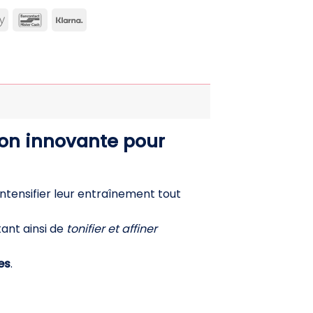
can
Apple
Bancontact
Klarna
ss
Pay
ion innovante pour
 intensifier leur entraînement tout
ant ainsi de
tonifier et affiner
es
.