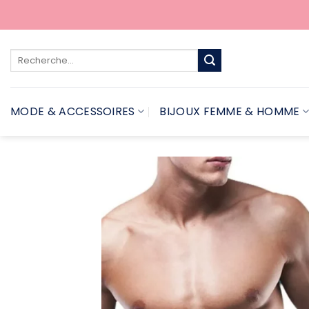
Passer
au
contenu
Recherche
pour :
MODE & ACCESSOIRES
BIJOUX FEMME & HOMME