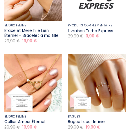
BIJOUX FEMME
PRODUITS COMPLÉMENTAIRE
Bracelet Mère fille​ Lien
Livraison Turbo Express
Éternel – Bracelet a ma fille
Le
Le
29,90
€
3,90
€
prix
prix
Le
Le
29,90
€
19,90
€
initial
actuel
prix
prix
était :
est :
initial
actuel
29,90 €.
3,90 €.
était :
est :
29,90 €.
19,90 €.
BIJOUX FEMME
BAGUES
Collier Amour Éternel
Bague Lueur Infinie
Le
Le
Le
Le
29,90
€
19,90
€
29,90
€
19,90
€