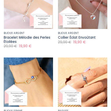
BIJOUX ARGENT
BIJOUX ARGENT
Bracelet Mélodie des Perles
Collier Éclat Envoûtant
Étoilées
Le
Le
29,90
€
19,90
€
prix
prix
Le
Le
29,90
€
19,90
€
initial
actuel
prix
prix
était :
est :
initial
actuel
29,90 €.
19,90 €.
était :
est :
29,90 €.
19,90 €.
BIJOUX FEMME
BAGUES