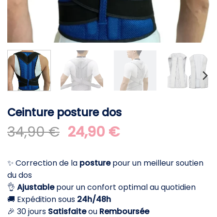
Ceinture posture dos
Le
Le
34,90
€
24,90
€
prix
prix
initial
actuel
✨ Correction de la
posture
pour un meilleur soutien
était :
est :
du dos
34,90 €.
24,90 €.
👌
Ajustable
pour un confort optimal au quotidien
🚚 Expédition sous
24h/48h
🎉 30 jours
Satisfaite
ou
Remboursée