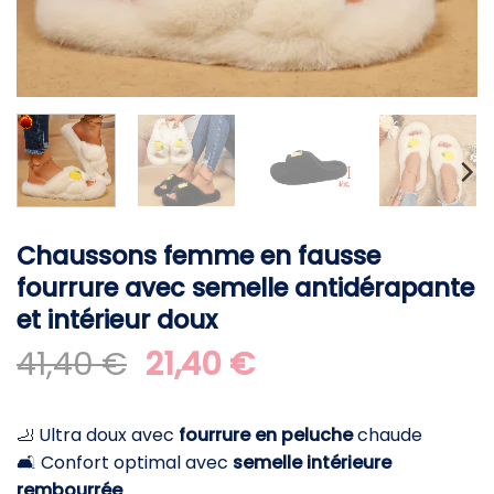
Chaussons femme en fausse
fourrure avec semelle antidérapante
et intérieur doux
Le
Le
41,40
€
21,40
€
prix
prix
initial
actuel
🦶 Ultra doux avec
fourrure en peluche
chaude
était :
est :
🛋️ Confort optimal avec
semelle intérieure
41,40 €.
21,40 €.
rembourrée