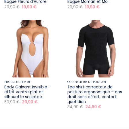
Bague Fleurs d’Aurore
Bague Maman et Moi
Le
Le
Le
Le
29,90
€
19,90
€
29,90
€
19,90
€
prix
prix
prix
prix
initial
actuel
initial
actuel
était :
est :
était :
est :
29,90 €.
19,90 €.
29,90 €.
19,90 €.
PRODUITS FEMME
CORRECTEUR DE POSTURE
Body Gainant Invisible –
Tee shirt correcteur de
effet ventre plat et
posture ergonomique – dos
silhouette sculptée
droit sans effort, confort
quotidien
Le
Le
59,90
€
29,90
€
prix
prix
Le
Le
34,90
€
24,90
€
initial
actuel
prix
prix
était :
est :
initial
actuel
59,90 €.
29,90 €.
était :
est :
34,90 €.
24,90 €.