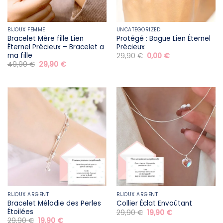
BIJOUX FEMME
UNCATEGORIZED
Bracelet Mère fille​ Lien
Protégé : Bague Lien Éternel
Éternel Précieux – Bracelet a
Précieux
ma fille
Le
Le
29,90
€
0,00
€
prix
prix
Le
Le
49,90
€
29,90
€
initial
actuel
prix
prix
était :
est :
initial
actuel
29,90 €.
0,00 €.
était :
est :
49,90 €.
29,90 €.
BIJOUX ARGENT
BIJOUX ARGENT
Bracelet Mélodie des Perles
Collier Éclat Envoûtant
Étoilées
Le
Le
29,90
€
19,90
€
prix
prix
Le
Le
29,90
€
19,90
€