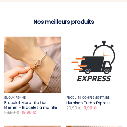
Nos meilleurs produits
BIJOUX FEMME
PRODUITS COMPLÉMENTAIRE
Bracelet Mère fille​ Lien
Livraison Turbo Express
Éternel – Bracelet a ma fille
Le
Le
29,90
€
3,90
€
prix
prix
Le
Le
29,90
€
19,90
€
initial
actuel
prix
prix
était :
est :
initial
actuel
29,90 €.
3,90 €.
était :
est :