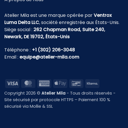
Atelier Mila est une marque opérée par
Ventrox
Luma Delta LLC
, société enregistrée aux États-Unis.
Siège social :
262 Chapman Road, Suite 240,
Newark, DE 19702, États-Unis
Téléphone :
+1 (302) 206-3048
Email :
equipe@atelier-mila.com
Visa
MasterCard
American
Apple
Bancontact
Klarna
Express
Pay
Copyright 2026 ©
Atelier Mila
- Tous droits réservés -
Site sécurisé par protocole HTTPS – Paiement 100 %
sécurisé via Mollie & SSL