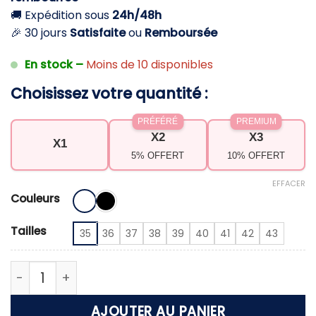
🚚 Expédition sous
24h/48h
🎉 30 jours
Satisfaite
ou
Remboursée
En stock –
Moins de 10 disponibles
Choisissez votre quantité :
PRÉFÉRÉ
PREMIUM
X2
X3
X1
5% OFFERT
10% OFFERT
EFFACER
Couleurs
Tailles
35
36
37
38
39
40
41
42
43
quantité de Chaussons femme en fausse fourrure
AJOUTER AU PANIER