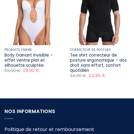
PRODUITS FEMME
CORRECTEUR DE POSTURE
Body Gainant Invisible –
Tee shirt correcteur de
effet ventre plat et
posture ergonomique – dos
silhouette sculptée
droit sans effort, confort
quotidien
Le
Le
59,90
€
29,90
€
prix
prix
Le
Le
34,90
€
24,90
€
initial
actuel
prix
prix
était :
est :
initial
actuel
59,90 €.
29,90 €.
était :
est :
34,90 €.
24,90 €.
NOS INFORMATIONS
Politique de retour et remboursement