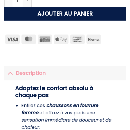
AJOUTER AU PANIER
Visa
MasterCard
American
Apple
Bancontact
Klarna
Express
Pay
Description
Adoptez le confort absolu à
chaque pas
Enfilez ces
chaussons en fourrure
femme
et offrez à vos pieds une
sensation immédiate de douceur et de
chaleur
.