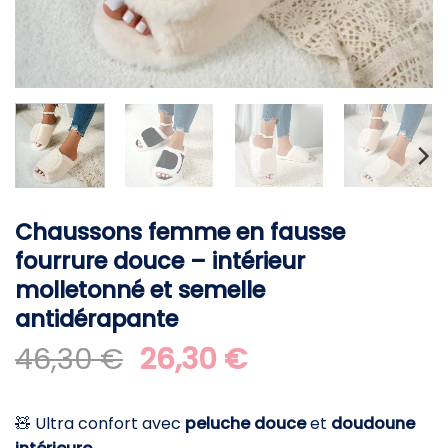
Chaussons femme en fausse
fourrure douce – intérieur
molletonné et semelle
antidérapante
Le
Le
46,30
€
26,30
€
prix
prix
initial
actuel
🧸 Ultra confort avec
peluche douce
et
doudoune
était :
est :