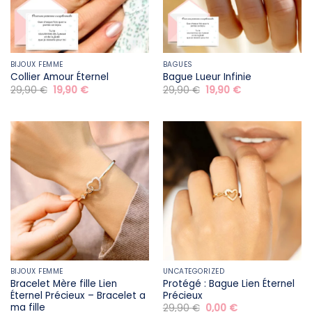
BIJOUX FEMME
BAGUES
Collier Amour Éternel
Bague Lueur Infinie
Le
Le
Le
Le
29,90
€
19,90
€
29,90
€
19,90
€
prix
prix
prix
prix
initial
actuel
initial
actuel
était :
est :
était :
est :
29,90 €.
19,90 €.
29,90 €.
19,90 €.
BIJOUX FEMME
UNCATEGORIZED
Bracelet Mère fille​ Lien
Protégé : Bague Lien Éternel
Éternel Précieux – Bracelet a
Précieux
ma fille
Le
Le
29,90
€
0,00
€