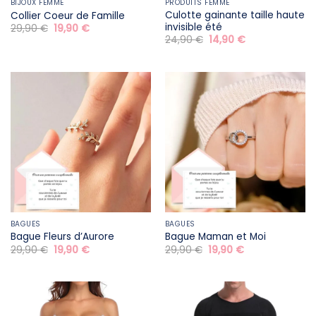
BIJOUX FEMME
PRODUITS FEMME
Culotte gainante taille haute
Collier Coeur de Famille
invisible été
Le
Le
29,90
€
19,90
€
prix
prix
Le
Le
24,90
€
14,90
€
initial
actuel
prix
prix
était :
est :
initial
actuel
29,90 €.
19,90 €.
était :
est :
24,90 €.
14,90 €.
BAGUES
BAGUES
Bague Fleurs d’Aurore
Bague Maman et Moi
Le
Le
Le
Le
29,90
€
19,90
€
29,90
€
19,90
€
prix
prix
prix
prix
initial
actuel
initial
actuel
était :
est :
était :
est :
29,90 €.
19,90 €.
29,90 €.
19,90 €.