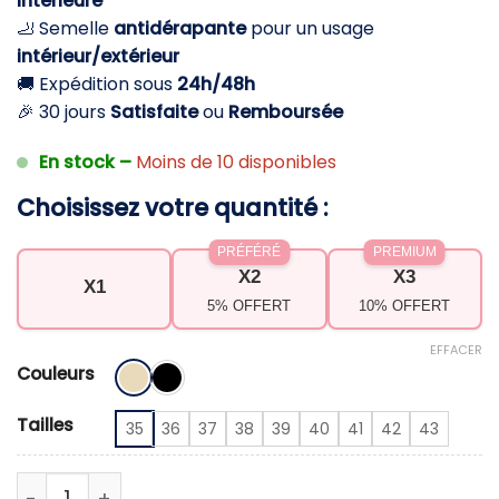
intérieure
46,30 €.
26,30 €.
🦶 Semelle
antidérapante
pour un usage
intérieur/extérieur
🚚 Expédition sous
24h/48h
🎉 30 jours
Satisfaite
ou
Remboursée
En stock –
Moins de 10 disponibles
Choisissez votre quantité :
PRÉFÉRÉ
PREMIUM
X2
X3
X1
5% OFFERT
10% OFFERT
EFFACER
Couleurs
Tailles
35
36
37
38
39
40
41
42
43
quantité de Chaussons femme en fausse fourrure