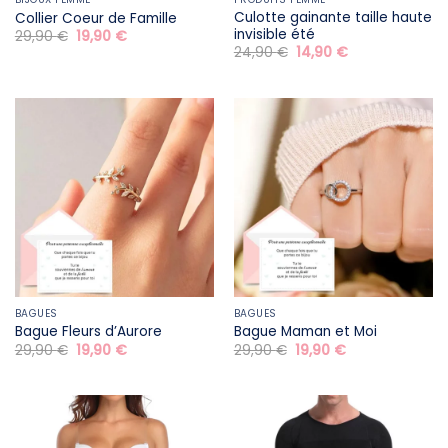
Culotte gainante taille haute
Collier Coeur de Famille
invisible été
Le
Le
29,90
€
19,90
€
prix
prix
Le
Le
24,90
€
14,90
€
initial
actuel
prix
prix
était :
est :
initial
actuel
29,90 €.
19,90 €.
était :
est :
24,90 €.
14,90 €.
BAGUES
BAGUES
Bague Fleurs d’Aurore
Bague Maman et Moi
Le
Le
Le
Le
29,90
€
19,90
€
29,90
€
19,90
€
prix
prix
prix
prix
initial
actuel
initial
actuel
était :
est :
était :
est :
29,90 €.
19,90 €.
29,90 €.
19,90 €.