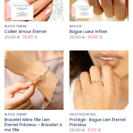
BIJOUX FEMME
BAGUES
Collier Amour Éternel
Bague Lueur Infinie
Le
Le
Le
Le
29,90
€
19,90
€
29,90
€
19,90
€
prix
prix
prix
prix
initial
actuel
initial
actuel
était :
est :
était :
est :
29,90 €.
19,90 €.
29,90 €.
19,90 €.
BIJOUX FEMME
UNCATEGORIZED
Bracelet Mère fille​ Lien
Protégé : Bague Lien Éternel
Éternel Précieux – Bracelet a
Précieux
ma fille
Le
Le
29,90
€
0,00
€