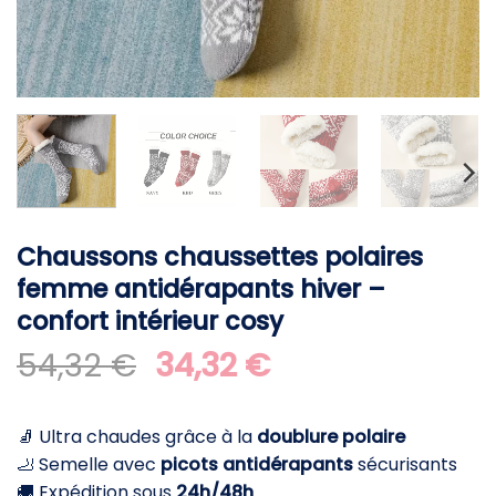
Chaussons chaussettes polaires
femme antidérapants hiver –
confort intérieur cosy
Le
Le
54,32
€
34,32
€
prix
prix
initial
actuel
🧦 Ultra chaudes grâce à la
doublure polaire
était :
est :
🦶 Semelle avec
picots antidérapants
sécurisants
54,32 €.
34,32 €.
🚚 Expédition sous
24h/48h