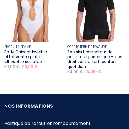
PRODUITS FEMME
CORRECTEUR DE POSTURE
Body Gainant Invisible –
Tee shirt correcteur de
effet ventre plat et
posture ergonomique – dos
silhouette sculptée
droit sans effort, confort
quotidien
Le
Le
59,90
€
29,90
€
prix
prix
Le
Le
34,90
€
24,90
€
initial
actuel
prix
prix
était :
est :
initial
actuel
59,90 €.
29,90 €.
était :
est :
34,90 €.
24,90 €.
NOS INFORMATIONS
Politique de retour et remboursement