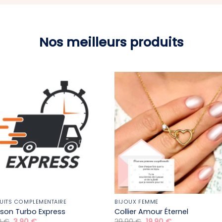
Nos meilleurs produits
UITS COMPLÉMENTAIRE
BIJOUX FEMME
aison Turbo Express
Collier Amour Éternel
Le
Le
Le
Le
0
€
3,90
€
29,90
€
19,90
€