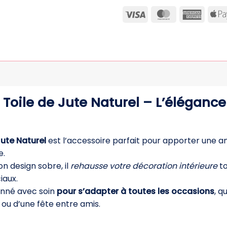
Visa
MasterCard
Ameri
Expre
Toile de Jute Naturel – L’éléganc
ute Naturel
est l’accessoire parfait pour apporter une 
e.
n design sobre, il
rehausse votre décoration intérieure
to
iaux.
onné avec soin
pour s’adapter à toutes les occasions
, q
 ou d’une fête entre amis.