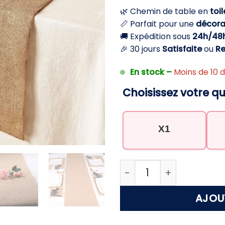
initial
a
🌿 Chemin de table en
toil
était :
es
📏 Parfait pour une
décora
29,90 €.
19
🚚 Expédition sous
24h/48
🎉 30 jours
Satisfaite
ou
R
En stock –
Moins de 10 d
Choisissez votre qu
X1
quantité de Chemin de 
AJOU