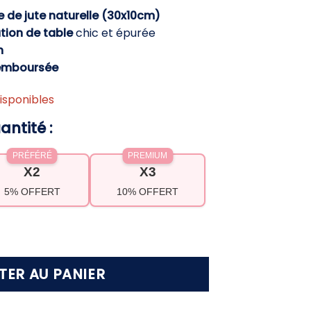
ctuel
e de jute naturelle
(30x10cm)
t :
tion de table
chic et épurée
,90 €.
h
emboursée
isponibles
antité :
PRÉFÉRÉ
PREMIUM
X2
X3
5% OFFERT
10% OFFERT
table toile de jute naturel – Décoration rustiq
TER AU PANIER