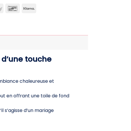
can
Apple
Bancontact
Klarna
ss
Pay
e d’une touche
ambiance chaleureuse et
ut en offrant une toile de fond
u’il s’agisse d’un mariage