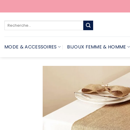
Passer
au
contenu
Recherche
pour :
MODE & ACCESSOIRES
BIJOUX FEMME & HOMME