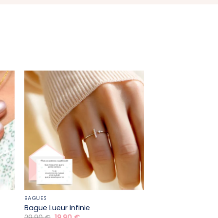
BAGUES
Bague Lueur Infinie
Le
Le
29,90
€
19,90
€