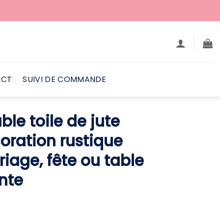
ACT
SUIVI DE COMMANDE
le toile de jute
oration rustique
iage, fête ou table
nte
e
ix