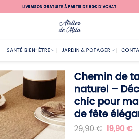
LIVRAISON GRATUITE À PARTIR DE 50€ D'ACHAT
SANTÉ BIEN-ÊTRE
JARDIN & POTAGER
CONT
Chemin de tab
naturel – Déc
chic pour mar
de fête éléga
Le
L
29,90
€
19,90
€
prix
pr