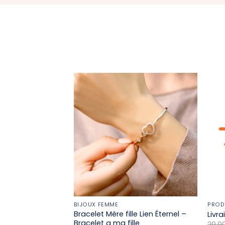
BIJOUX FEMME
PROD
Bracelet Mère fille​ Lien Éternel –
Livr
Bracelet a ma fille
29,9