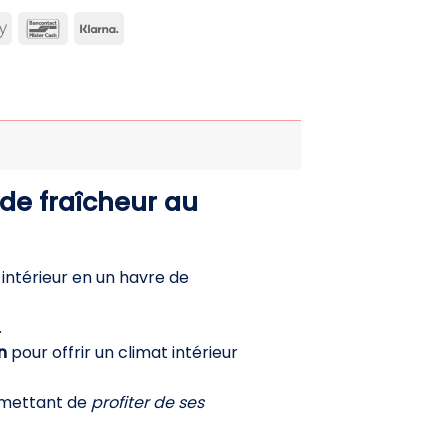
can
Apple
Bancontact
Klarna
ss
Pay
de fraîcheur au
 intérieur en un havre de
.
n
pour offrir un climat intérieur
rmettant de
profiter de ses