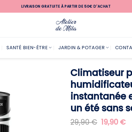
LIVRAISON GRATUITE À PARTIR DE 50€ D'ACHAT
SANTÉ BIEN-ÊTRE
JARDIN & POTAGER
CONT
Climatiseur 
humidificateu
instantanée e
un été sans 
Le
L
29,90
€
19,90
€
prix
pr