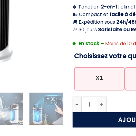
initial
a
❄️ Fonction
2-en-1
:
climati
était :
es
🌬️ Compact et
facile à d
29,90 €.
19
🚚 Expédition sous
24h/48
🎉 30 jours
Satisfaite ou 
En stock –
Moins de 10 d
Choisissez votre qu
X1
quantité de Climatiseu
AJOU