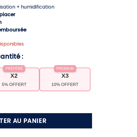
ctuel
sation + humidification
t :
éplacer
,90 €.
h
Remboursée
isponibles
antité :
PRÉFÉRÉ
PREMIUM
X2
X3
5% OFFERT
10% OFFERT
r portable avec humidificateur – Fraîcheur inst
TER AU PANIER