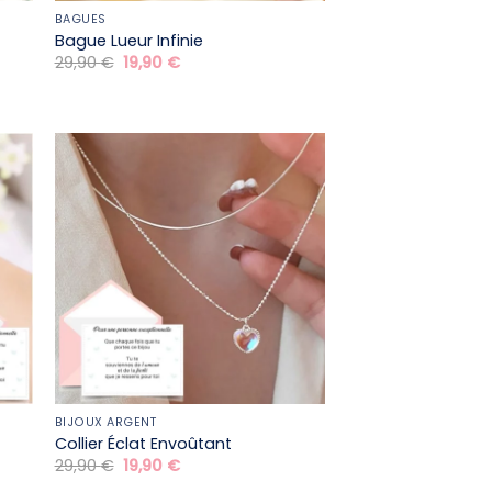
BAGUES
Bague Lueur Infinie
Le
Le
29,90
€
19,90
€
prix
prix
initial
actuel
était :
est :
29,90 €.
19,90 €.
BIJOUX ARGENT
Collier Éclat Envoûtant
Le
Le
29,90
€
19,90
€
prix
prix