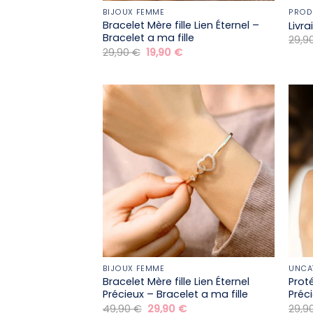
BIJOUX FEMME
PROD
Bracelet Mère fille​ Lien Éternel –
Livr
Bracelet a ma fille
29,9
Le
Le
29,90
€
19,90
€
prix
prix
initial
actuel
était :
est :
29,90 €.
19,90 €.
BIJOUX FEMME
UNCA
Bracelet Mère fille​ Lien Éternel
Prot
Précieux – Bracelet a ma fille
Préc
Le
Le
49,90
€
29,90
€
29,9