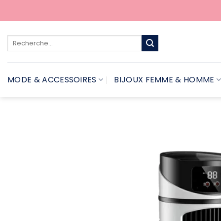
Passer
au
contenu
Recherche
pour :
MODE & ACCESSOIRES
BIJOUX FEMME & HOMME