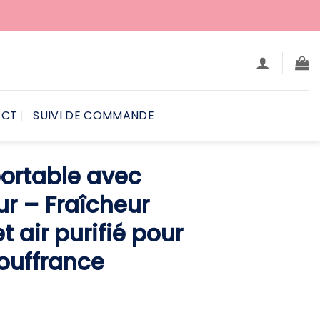
ACT
SUIVI DE COMMANDE
portable avec
r – Fraîcheur
t air purifié pour
souffrance
e
ix