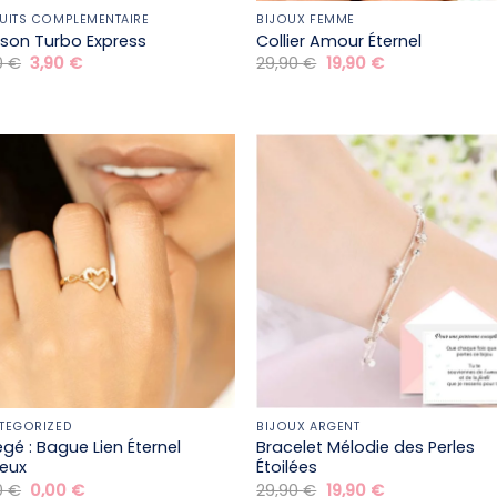
UITS COMPLÉMENTAIRE
BIJOUX FEMME
aison Turbo Express
Collier Amour Éternel
Le
Le
Le
Le
0
€
3,90
€
29,90
€
19,90
€
prix
prix
prix
prix
initial
actuel
initial
actuel
était :
est :
était :
est :
29,90 €.
3,90 €.
29,90 €.
19,90 €.
TEGORIZED
BIJOUX ARGENT
égé : Bague Lien Éternel
Bracelet Mélodie des Perles
ieux
Étoilées
Le
Le
Le
Le
0
€
0,00
€
29,90
€
19,90
€