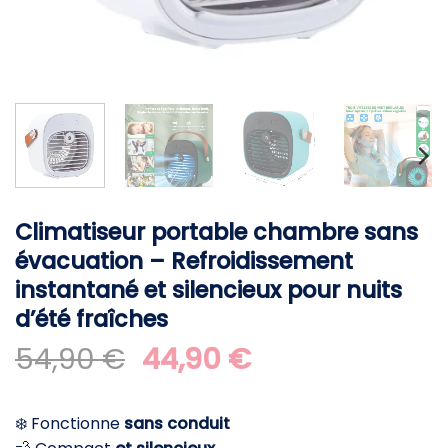
Climatiseur portable chambre sans
évacuation – Refroidissement
instantané et silencieux pour nuits
d’été fraîches
Le
Le
54,90
€
44,90
€
prix
prix
initial
actuel
❄️ Fonctionne
sans conduit
était :
est :