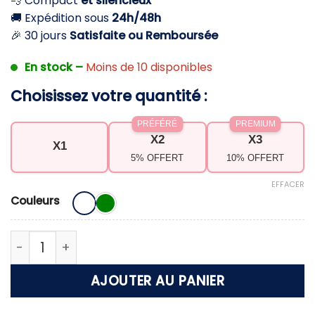
💨 Compact
et silencieux
54,90 €.
44,90 €.
🚚 Expédition sous
24h/48h
🎉 30 jours
Satisfaite ou Remboursée
En stock –
Moins de 10 disponibles
Choisissez votre quantité :
PRÉFÉRÉ
PREMIUM
X2
X3
X1
5% OFFERT
10% OFFERT
EFFACER
Couleurs
quantité de Climatiseur portable chambre sans év
AJOUTER AU PANIER