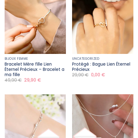
BIJOUX FEMME
UNCATEGORIZED
Bracelet Mère fille​ Lien
Protégé : Bague Lien Éternel
Éternel Précieux – Bracelet a
Précieux
ma fille
Le
Le
29,90
€
0,00
€
prix
prix
Le
Le
49,90
€
29,90
€
initial
actuel
prix
prix
était :
est :
initial
actuel
29,90 €.
0,00 €.
était :
est :
49,90 €.
29,90 €.