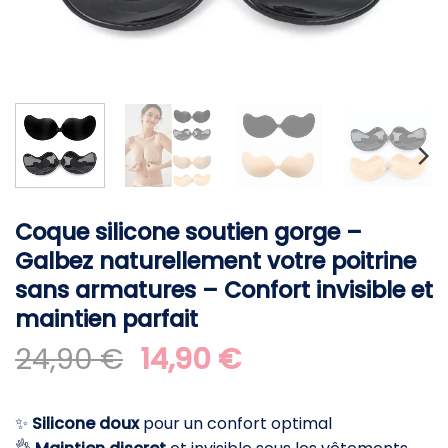
Coque silicone soutien gorge –
Galbez naturellement votre poitrine
sans armatures – Confort invisible et
maintien parfait
Le
Le
24,90
€
14,90
€
prix
prix
initial
actuel
✨
Silicone doux
pour un confort optimal
était :
est :