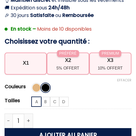
👌
Maintien discret
et invisible sous les vêtements
24,90 €.
14,90 €.
🚚 Expédition sous
24h/48h
🎉 30 jours
Satisfaite
ou
Remboursée
En stock –
Moins de 10 disponibles
Choisissez votre quantité :
PRÉFÉRÉ
PREMIUM
X2
X3
X1
5% OFFERT
10% OFFERT
EFFACER
Couleurs
Tailles
A
B
C
D
quantité de Coque silicone soutien gorge – Galbez
AJOUTER AU PANIER