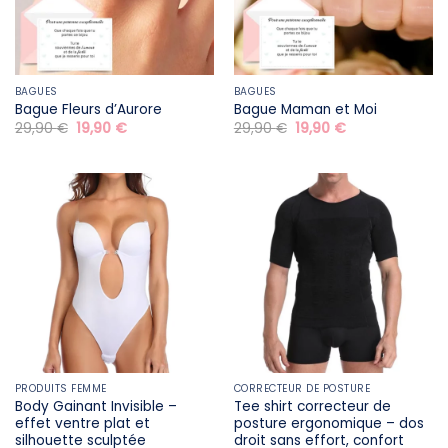
BAGUES
BAGUES
Bague Fleurs d’Aurore
Bague Maman et Moi
Le
Le
Le
Le
29,90
€
19,90
€
29,90
€
19,90
€
prix
prix
prix
prix
initial
actuel
initial
actuel
était :
est :
était :
est :
29,90 €.
19,90 €.
29,90 €.
19,90 €.
PRODUITS FEMME
CORRECTEUR DE POSTURE
Body Gainant Invisible –
Tee shirt correcteur de
effet ventre plat et
posture ergonomique – dos
silhouette sculptée
droit sans effort, confort