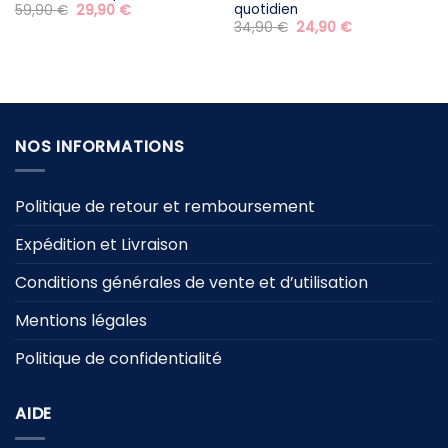
quotidien
Le
Le
59,90
€
29,90
€
prix
prix
Le
Le
34,90
€
24,90
€
initial
actuel
prix
prix
était :
est :
initial
actuel
59,90 €.
29,90 €.
était :
est :
34,90 €.
24,90 €.
NOS INFORMATIONS
Politique de retour et remboursement
Expédition et Livraison
Conditions générales de vente et d’utilisation
Mentions légales
Politique de confidentialité
AIDE