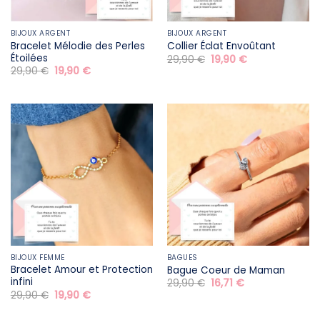
BIJOUX ARGENT
BIJOUX ARGENT
Bracelet Mélodie des Perles
Collier Éclat Envoûtant
Étoilées
Le
Le
29,90
€
19,90
€
prix
prix
Le
Le
29,90
€
19,90
€
initial
actuel
prix
prix
était :
est :
initial
actuel
29,90 €.
19,90 €.
était :
est :
29,90 €.
19,90 €.
BIJOUX FEMME
BAGUES
Bracelet Amour et Protection
Bague Coeur de Maman
infini
Le
Le
29,90
€
16,71
€
prix
prix
Le
Le
29,90
€
19,90
€
initial
actuel
prix
prix
était :
est :
initial
actuel
29,90 €.
16,71 €.