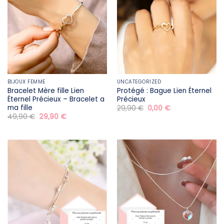
BIJOUX FEMME
UNCATEGORIZED
Bracelet Mère fille​ Lien
Protégé : Bague Lien Éternel
Éternel Précieux – Bracelet a
Précieux
ma fille
Le
Le
29,90
€
0,00
€
prix
prix
Le
Le
49,90
€
29,90
€
initial
actuel
prix
prix
était :
est :
initial
actuel
29,90 €.
0,00 €.
était :
est :
49,90 €.
29,90 €.