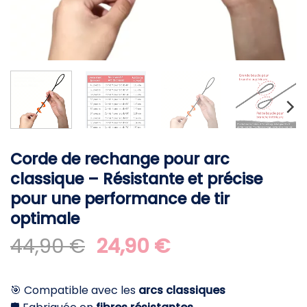
Corde de rechange pour arc
classique – Résistante et précise
pour une performance de tir
optimale
Le
Le
44,90
€
24,90
€
prix
prix
initial
actuel
🎯 Compatible avec les
arcs classiques
était :
est :