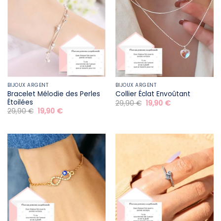
BIJOUX ARGENT
BIJOUX ARGENT
Bracelet Mélodie des Perles
Collier Éclat Envoûtant
Étoilées
Le
Le
29,90
€
19,90
€
prix
prix
Le
Le
29,90
€
19,90
€
initial
actuel
prix
prix
était :
est :
initial
actuel
29,90 €.
19,90 €.
était :
est :
29,90 €.
19,90 €.