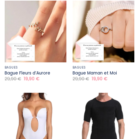
24,90 €.
14,90 €.
BAGUES
BAGUES
Bague Fleurs d’Aurore
Bague Maman et Moi
Le
Le
Le
Le
29,90
€
19,90
€
29,90
€
19,90
€
prix
prix
prix
prix
initial
actuel
initial
actuel
était :
est :
était :
est :
29,90 €.
19,90 €.
29,90 €.
19,90 €.