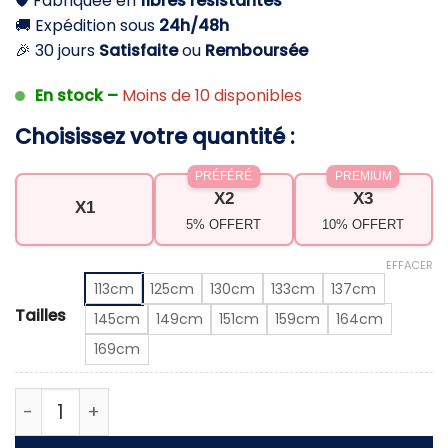
🛡️ Fabriquée en
fibres résistantes
44,90 €.
24,90 €.
🚚 Expédition sous
24h/48h
🎉 30 jours
Satisfaite
ou
Remboursée
En stock –
Moins de 10 disponibles
Choisissez votre quantité :
PRÉFÉRÉ
PREMIUM
X2
X3
X1
5% OFFERT
10% OFFERT
EFFACER
113cm
125cm
130cm
133cm
137cm
Tailles
145cm
149cm
151cm
159cm
164cm
169cm
quantité de Corde de rechange pour arc classiqu