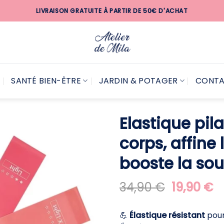
LIVRAISON GRATUITE À PARTIR DE 50€ D'ACHAT
SANTÉ BIEN-ÊTRE
JARDIN & POTAGER
CONT
Elastique pila
corps, affine 
booste la sou
Le
L
34,90
€
19,90
€
prix
pr
initial
a
💪
Élastique résistant
pour
était :
es