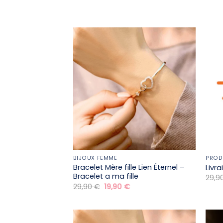
BIJOUX FEMME
PROD
Bracelet Mère fille​ Lien Éternel –
Livr
Bracelet a ma fille
29,9
Le
Le
29,90
€
19,90
€
prix
prix
initial
actuel
était :
est :
29,90 €.
19,90 €.