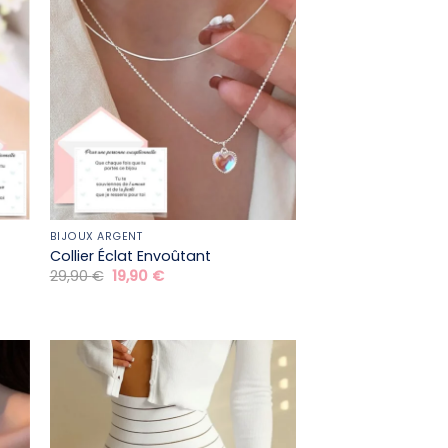
BIJOUX ARGENT
Collier Éclat Envoûtant
Le
Le
29,90
€
19,90
€
prix
prix
initial
actuel
était :
est :
29,90 €.
19,90 €.