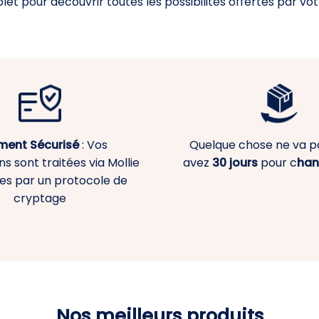
et pour découvrir toutes les possibilités offertes par votr
ment
Sécurisé
: Vos
Quelque chose ne va p
s sont traitées via Mollie
avez
30 jours
pour c
han
es par un protocole de
cryptage
Nos meilleurs produits