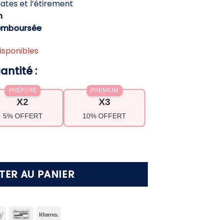
lates et l’étirement
,90 €.
h
emboursée
isponibles
antité :
PRÉFÉRÉ
PREMIUM
X2
X3
5% OFFERT
10% OFFERT
pilate yoga – Tonifie le corps, affine la silhouet
TER AU PANIER
can
Apple
Bancontact
Klarna