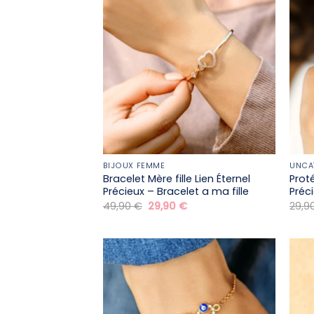
BIJOUX FEMME
UNCA
Bracelet Mère fille​ Lien Éternel
Prot
Précieux – Bracelet a ma fille
Préc
Le
Le
49,90
€
29,90
€
29,9
prix
prix
initial
actuel
était :
est :
49,90 €.
29,90 €.