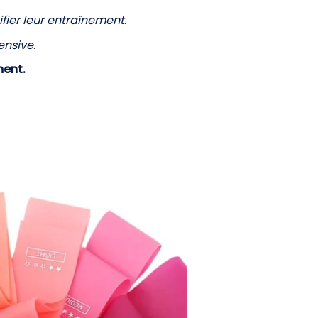
ifier leur entraînement
.
tensive
.
ment.