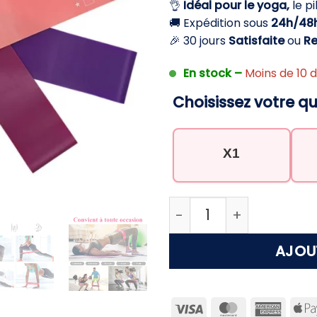
👌
Idéal pour le yoga,
le pi
34,90 €.
19
🚚 Expédition sous
24h/48
🎉 30 jours
Satisfaite
ou
R
En stock –
Moins de 10 d
Choisissez votre qu
X1
quantité de Elastique 
AJOU
Visa
MasterCard
Ameri