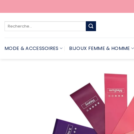
Passer
au
contenu
Recherche
pour :
MODE & ACCESSOIRES
BIJOUX FEMME & HOMME