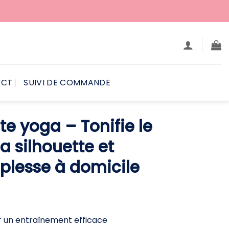
ACT
SUIVI DE COMMANDE
te yoga – Tonifie le
la silhouette et
plesse à domicile
e
ix
ctuel
 un entraînement efficace
t :