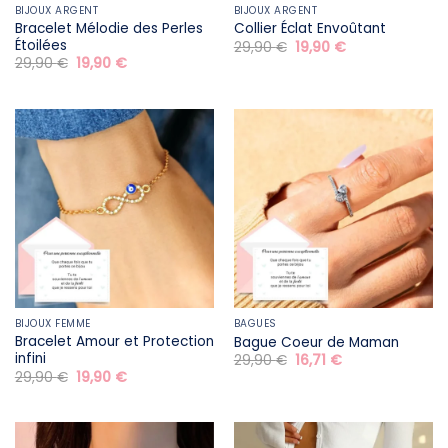
BIJOUX ARGENT
BIJOUX ARGENT
Bracelet Mélodie des Perles
Collier Éclat Envoûtant
Étoilées
Le
Le
29,90
€
19,90
€
prix
prix
Le
Le
29,90
€
19,90
€
initial
actuel
prix
prix
était :
est :
initial
actuel
29,90 €.
19,90 €.
était :
est :
29,90 €.
19,90 €.
BIJOUX FEMME
BAGUES
Bracelet Amour et Protection
Bague Coeur de Maman
infini
Le
Le
29,90
€
16,71
€
prix
prix
Le
Le
29,90
€
19,90
€
initial
actuel
prix
prix
était :
est :
initial
actuel
29,90 €.
16,71 €.
était :
est :
29,90 €.
19,90 €.