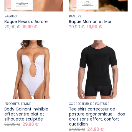
BAGUES
BAGUES
Bague Fleurs d’Aurore
Bague Maman et Moi
Le
Le
Le
Le
29,90
€
19,90
€
29,90
€
19,90
€
prix
prix
prix
prix
initial
actuel
initial
actuel
était :
est :
était :
est :
29,90 €.
19,90 €.
29,90 €.
19,90 €.
PRODUITS FEMME
CORRECTEUR DE POSTURE
Body Gainant Invisible –
Tee shirt correcteur de
effet ventre plat et
posture ergonomique – dos
silhouette sculptée
droit sans effort, confort
quotidien
Le
Le
59,90
€
29,90
€
prix
prix
Le
Le
34,90
€
24,90
€
initial
actuel