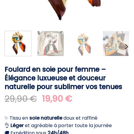
Foulard en soie pour femme –
Élégance luxueuse et douceur
naturelle pour sublimer vos tenues
Le
Le
29,90
€
19,90
€
prix
prix
initial
actuel
✨ Tissu en
soie naturelle
doux et raffiné
était :
est :
👌
Léger
et agréable à porter toute la journée
29,90 €.
19,90 €.
🚚 Expédition sous
24h/48h