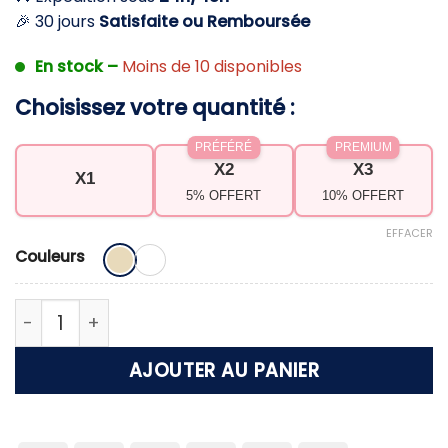
🎉 30 jours
Satisfaite ou Remboursée
En stock –
Moins de 10 disponibles
Choisissez votre quantité :
PRÉFÉRÉ
PREMIUM
X2
X3
X1
5% OFFERT
10% OFFERT
EFFACER
Couleurs
quantité de Foulard en soie pour femme – Élégan
AJOUTER AU PANIER