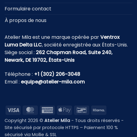
Formulaire contact
À propos de nous
Atelier Mila est une marque opérée par
Ventrox
Luma Delta LLC
, société enregistrée aux États-Unis.
Siège social :
262 Chapman Road, Suite 240,
Newark, DE 19702, États-Unis
Téléphone :
+1 (302) 206-3048
Email :
equipe@atelier-mila.com
Visa
MasterCard
American
Apple
Bancontact
Klarna
Express
Pay
Copyright 2026 ©
Atelier Mila
- Tous droits réservés -
Site sécurisé par protocole HTTPS – Paiement 100 %
sécurisé via Mollie & SSL