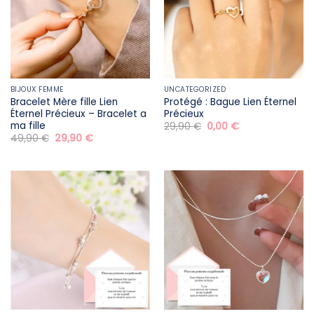
BIJOUX FEMME
UNCATEGORIZED
Bracelet Mère fille​ Lien
Protégé : Bague Lien Éternel
Éternel Précieux – Bracelet a
Précieux
ma fille
Le
Le
29,90
€
0,00
€
prix
prix
Le
Le
49,90
€
29,90
€
initial
actuel
prix
prix
était :
est :
initial
actuel
29,90 €.
0,00 €.
était :
est :
49,90 €.
29,90 €.