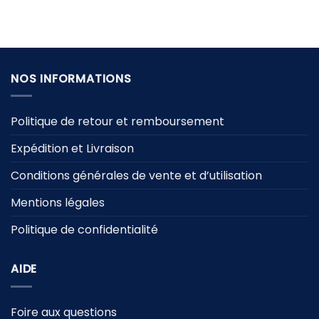
prix
prix
était :
est :
initial
actuel
59,90 €.
29,90 €.
était :
est :
34,90 €.
24,90 €.
NOS INFORMATIONS
Politique de retour et remboursement
Expédition et Livraison
Conditions générales de vente et d’utilisation
Mentions légales
Politique de confidentialité
AIDE
Foire aux questions