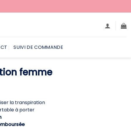
ACT
SUIVI DE COMMANDE
ation femme
e
rix
ctuel
ser la transpiration
st :
rtable à porter
4,90 €.
h
emboursée