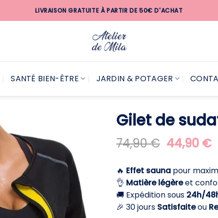
LIVRAISON GRATUITE À PARTIR DE 50€ D'ACHAT
SANTÉ BIEN-ÊTRE
JARDIN & POTAGER
CONT
Gilet de sud
Le
L
74,90
€
44,90
€
prix
p
initial
a
🔥
Effet sauna
pour maximi
était :
e
👌
Matière légère
et confo
74,90 €.
4
🚚 Expédition sous
24h/48
🎉 30 jours
Satisfaite
ou
R