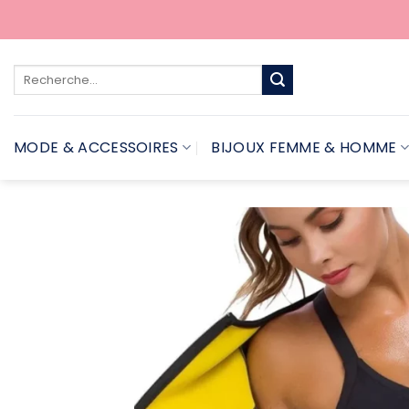
Passer
au
contenu
Recherche
pour :
MODE & ACCESSOIRES
BIJOUX FEMME & HOMME