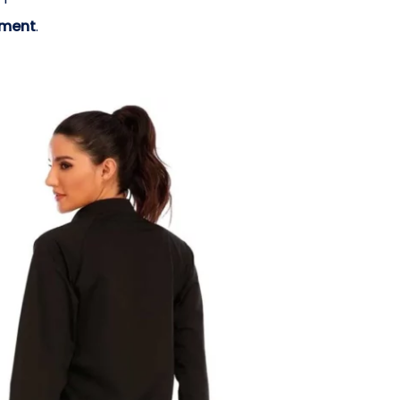
ement
.