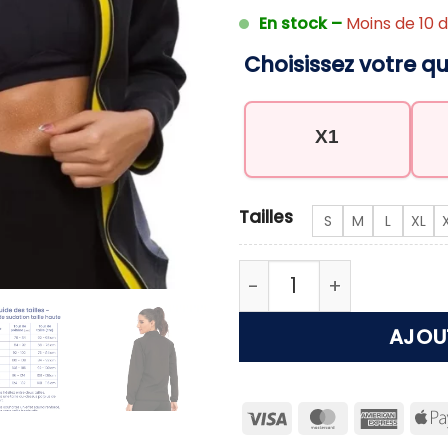
En stock –
Moins de 10 d
Choisissez votre qu
X1
Tailles
S
M
L
XL
quantité de Gilet de 
AJOU
Visa
MasterCard
Ameri
Expre