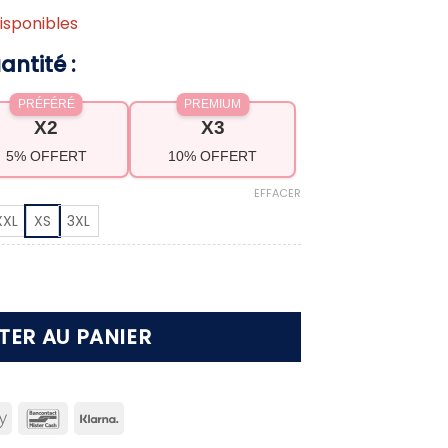
isponibles
antité :
PRÉFÉRÉ
PREMIUM
X2
X3
5% OFFERT
10% OFFERT
EFFACER
XXL
XS
3XL
sudation femme
TER AU PANIER
can
Apple
Bancontact
Klarna
ss
Pay