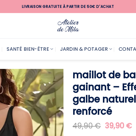
LIVRAISON GRATUITE À PARTIR DE 50€ D'ACHAT
SANTÉ BIEN-ÊTRE
JARDIN & POTAGER
CONT
maillot de b
gainant​ – Eff
galbe naturel
renforcé
Le
L
49,90
€
39,90
€
prix
p