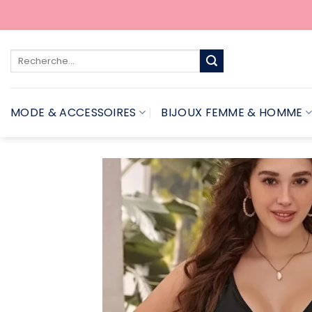
Passer
au
contenu
Recherche
pour :
MODE & ACCESSOIRES
BIJOUX FEMME & HOMME