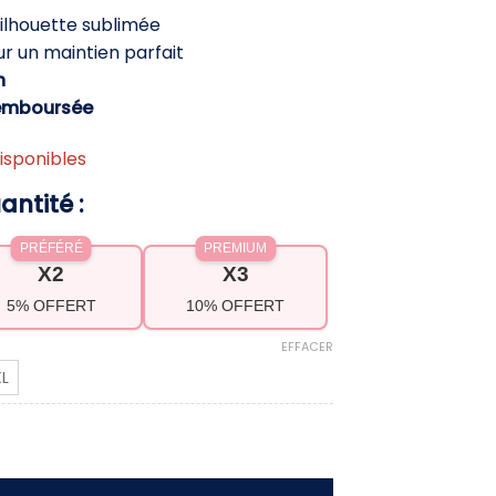
ctuel
ilhouette sublimée
st :
r un maintien parfait
9,90 €.
h
emboursée
isponibles
antité :
PRÉFÉRÉ
PREMIUM
X2
X3
5% OFFERT
10% OFFERT
EFFACER
L
 bain femme ronde gainant​ – Effet ventre plat, 