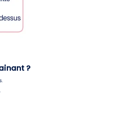
ainant ?
.
.