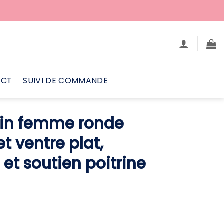
ACT
SUIVI DE COMMANDE
ain femme ronde
et ventre plat,
 et soutien poitrine
e
rix