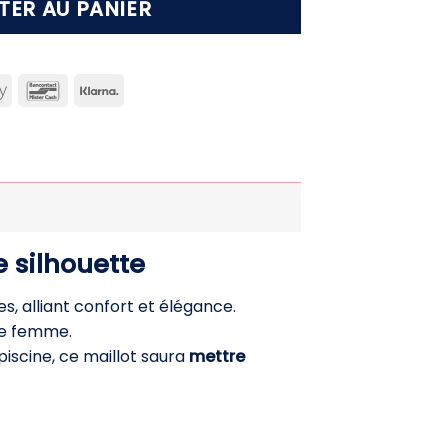
TER AU PANIER
can
Apple
Bancontact
Klarna
ss
Pay
 silhouette
, alliant confort et élégance.
ue femme.
piscine, ce maillot saura
mettre