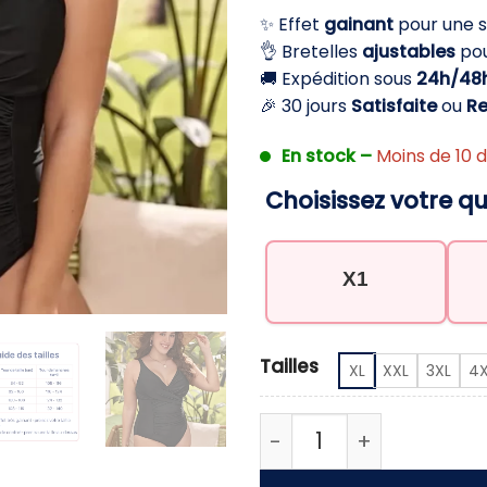
initial
a
✨ Effet
gainant
pour une s
était :
e
👌 Bretelles
ajustables
pou
49,90 €.
3
🚚 Expédition sous
24h/48
🎉 30 jours
Satisfaite
ou
R
En stock –
Moins de 10 d
Choisissez votre qu
X1
Tailles
XL
XXL
3XL
4X
quantité de maillot de