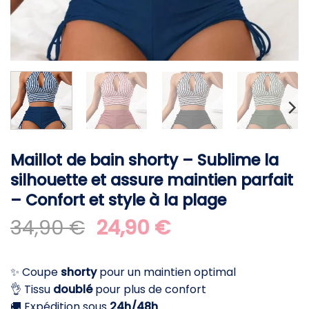
Maillot de bain shorty – Sublime la
silhouette et assure maintien parfait
– Confort et style à la plage
Le
Le
34,90
€
24,90
€
prix
prix
initial
actuel
✨ Coupe
shorty
pour un maintien optimal
était :
est :
👌 Tissu
doublé
pour plus de confort
34,90 €.
24,90 €.
🚚 Expédition sous
24h/48h