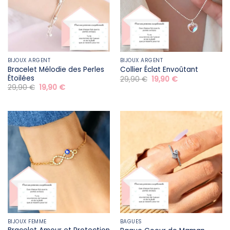
BIJOUX ARGENT
BIJOUX ARGENT
Bracelet Mélodie des Perles
Collier Éclat Envoûtant
Étoilées
Le
Le
29,90
€
19,90
€
prix
prix
Le
Le
29,90
€
19,90
€
initial
actuel
prix
prix
était :
est :
initial
actuel
29,90 €.
19,90 €.
était :
est :
29,90 €.
19,90 €.
BIJOUX FEMME
BAGUES