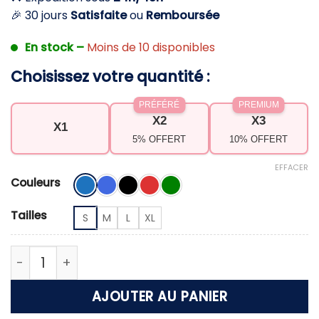
🎉 30 jours
Satisfaite
ou
Remboursée
En stock –
Moins de 10 disponibles
Choisissez votre quantité :
PRÉFÉRÉ
PREMIUM
X2
X3
X1
5% OFFERT
10% OFFERT
EFFACER
Couleurs
Tailles
S
M
L
XL
quantité de Maillot de bain shorty – Sublime la sil
AJOUTER AU PANIER