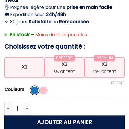
métal
24,90 €.
14,90 €.
👌 Poignée légère pour une
prise en main facile
🚚 Expédition sous
24h/48h
🎉 30 jours
Satisfaite
ou
Remboursée
En stock –
Moins de 10 disponibles
Choisissez votre quantité :
PRÉFÉRÉ
PREMIUM
X2
X3
X1
5% OFFERT
10% OFFERT
EFFACER
Couleurs
quantité de Masseur de tête à 9 griffes – Relaxat
AJOUTER AU PANIER