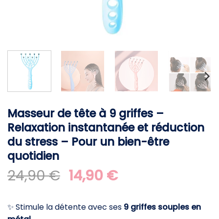
Masseur de tête à 9 griffes –
Relaxation instantanée et réduction
du stress – Pour un bien-être
quotidien
Le
Le
24,90
€
14,90
€
prix
prix
initial
actuel
✨ Stimule la détente avec ses
9 griffes souples en
était :
est :