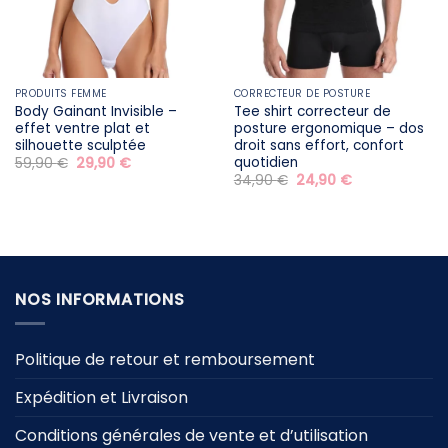
PRODUITS FEMME
CORRECTEUR DE POSTURE
Body Gainant Invisible –
Tee shirt correcteur de
effet ventre plat et
posture ergonomique – dos
silhouette sculptée
droit sans effort, confort
quotidien
Le
Le
59,90
€
29,90
€
prix
prix
Le
Le
34,90
€
24,90
€
initial
actuel
prix
prix
était :
est :
initial
actuel
59,90 €.
29,90 €.
était :
est :
34,90 €.
24,90 €.
NOS INFORMATIONS
Politique de retour et remboursement
Expédition et Livraison
Conditions générales de vente et d’utilisation