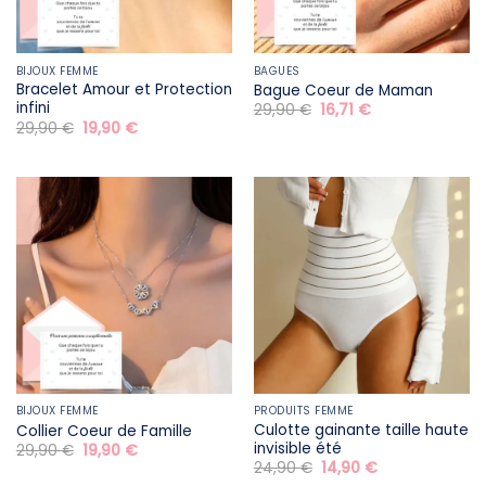
BIJOUX FEMME
BAGUES
Bracelet Amour et Protection
Bague Coeur de Maman
infini
Le
Le
29,90
€
16,71
€
prix
prix
Le
Le
29,90
€
19,90
€
initial
actuel
prix
prix
était :
est :
initial
actuel
29,90 €.
16,71 €.
était :
est :
29,90 €.
19,90 €.
BIJOUX FEMME
PRODUITS FEMME
Culotte gainante taille haute
Collier Coeur de Famille
invisible été
Le
Le
29,90
€
19,90
€
prix
prix
Le
Le
24,90
€
14,90
€
initial
actuel
prix
prix