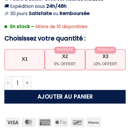
🚚 Expédition sous
24h/48h
🎉 30 jours
Satisfaite
ou
Remboursée
En stock –
Moins de 10 disponibles
Choisissez votre quantité :
PRÉFÉRÉ
PREMIUM
X2
X3
X1
5% OFFERT
10% OFFERT
quantité de Mini arbalète de précision avec flèche
AJOUTER AU PANIER
Visa
MasterCard
American
Apple
Bancontact
Klarna
Express
Pay