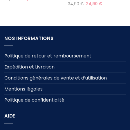
prix
prix
Le
Le
34,90
€
24,90
€
initial
actuel
prix
prix
était :
est :
initial
actuel
59,90 €.
29,90 €.
était :
est :
34,90 €.
24,90 €.
NOS INFORMATIONS
Politique de retour et remboursement
Expédition et Livraison
Conditions générales de vente et d’utilisation
Mentions légales
Politique de confidentialité
AIDE