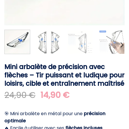
Mini arbalète de précision avec
flèches – Tir puissant et ludique pour
loisirs, cible et entraînement maîtrisé
Le
Le
24,90
€
14,90
€
prix
prix
initial
actuel
🎯 Mini arbalète en métal pour une
précision
était :
est :
optimale
24,90 €.
14,90 €.
🔥 Facile à utiliser avec ses
flèches incluses