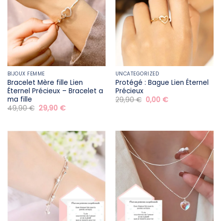
BIJOUX FEMME
UNCATEGORIZED
Bracelet Mère fille​ Lien
Protégé : Bague Lien Éternel
Éternel Précieux – Bracelet a
Précieux
ma fille
Le
Le
29,90
€
0,00
€
prix
prix
Le
Le
49,90
€
29,90
€
initial
actuel
prix
prix
était :
est :
initial
actuel
29,90 €.
0,00 €.
était :
est :
49,90 €.
29,90 €.