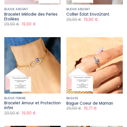
BIJOUX ARGENT
BIJOUX ARGENT
Bracelet Mélodie des Perles
Collier Éclat Envoûtant
Étoilées
Le
Le
29,90
€
19,90
€
prix
prix
Le
Le
29,90
€
19,90
€
initial
actuel
prix
prix
était :
est :
initial
actuel
29,90 €.
19,90 €.
était :
est :
29,90 €.
19,90 €.
BIJOUX FEMME
BAGUES
Bracelet Amour et Protection
Bague Coeur de Maman
infini
Le
Le
29,90
€
16,71
€
prix
prix
Le
Le
29,90
€
19,90
€
initial
actuel
prix
prix
était :
est :
initial
actuel
29,90 €.
16,71 €.
était :
est :