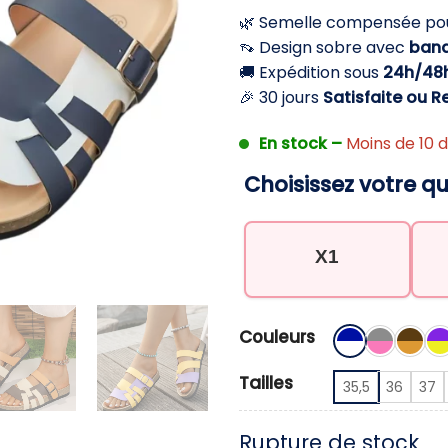
initial
a
🌿 Semelle compensée po
était :
es
👡 Design sobre avec
band
24,90 €.
14
🚚 Expédition sous
24h/48
🎉 30 jours
Satisfaite ou 
En stock –
Moins de 10 d
Choisissez votre qu
X1
Couleurs
Tailles
35,5
36
37
Rupture de stock