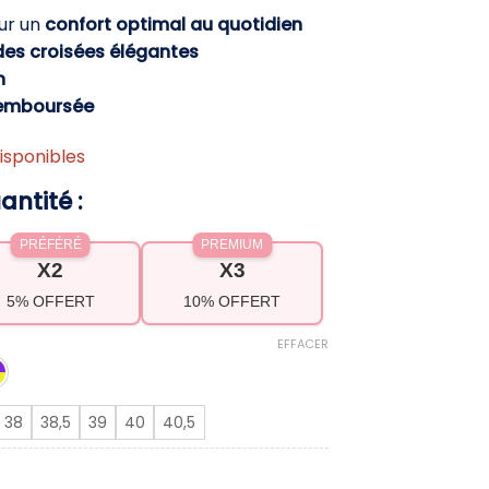
ctuel
ur un
confort optimal au quotidien
t :
es croisées élégantes
,90 €.
h
Remboursée
isponibles
antité :
PRÉFÉRÉ
PREMIUM
X2
X3
5% OFFERT
10% OFFERT
EFFACER
38
38,5
39
40
40,5