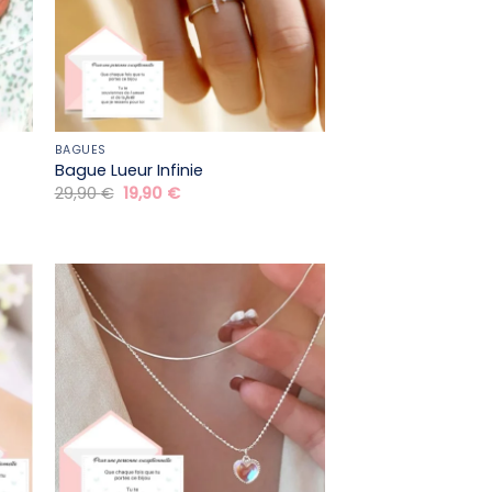
BAGUES
Bague Lueur Infinie
Le
Le
29,90
€
19,90
€
prix
prix
initial
actuel
était :
est :
29,90 €.
19,90 €.