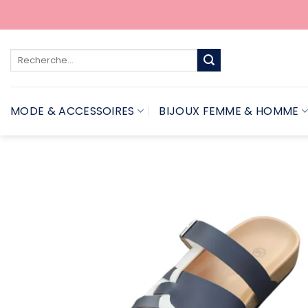
Passer
au
contenu
Recherche
pour :
MODE & ACCESSOIRES
BIJOUX FEMME & HOMME