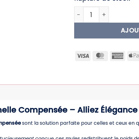
quantité de Mules con
AJOU
Visa
MasterCard
Ameri
Expre
elle Compensée – Alliez Élégance 
ompensée
sont la solution parfaite pour celles et ceux en 
tucieusement conçue
, ces mules redistribuent le poids 