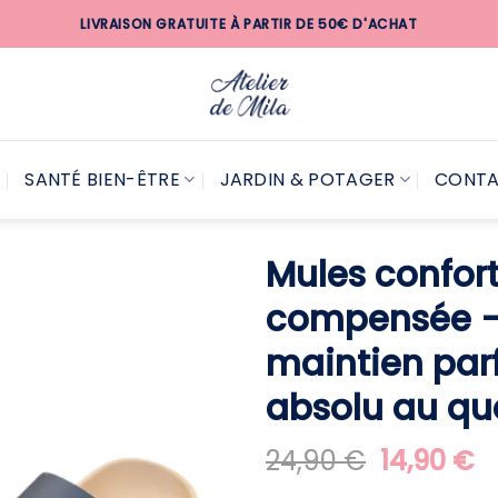
LIVRAISON GRATUITE À PARTIR DE 50€ D'ACHAT
SANTÉ BIEN-ÊTRE
JARDIN & POTAGER
CONT
Mules confort
compensée – 
maintien parf
absolu au qu
Le
L
24,90
€
14,90
€
prix
pr