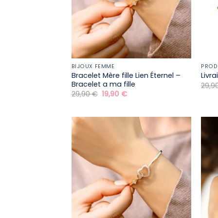
BIJOUX FEMME
PROD
Bracelet Mère fille​ Lien Éternel –
Livr
Bracelet a ma fille
29,9
Le
Le
29,90
€
19,90
€
prix
prix
initial
actuel
était :
est :
29,90 €.
19,90 €.