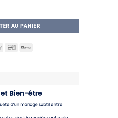
fort à semelle compensée – Style chic et mainti
TER AU PANIER
can
Apple
Bancontact
Klarna
ss
Pay
et Bien-être
quête d’un mariage subtil entre
de votre pied de manière optimale,