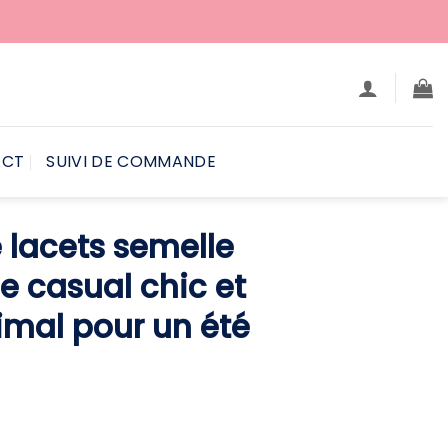
ACT
SUIVI DE COMMANDE
lacets semelle
le casual chic et
imal pour un été
e
ix