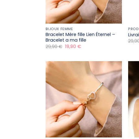
BIJOUX FEMME
PROD
Bracelet Mère fille​ Lien Éternel –
Livr
Bracelet a ma fille
29,9
Le
Le
29,90
€
19,90
€
prix
prix
initial
actuel
était :
est :
29,90 €.
19,90 €.