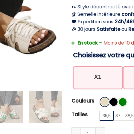
initial
a
👡 Style décontracté ave
était :
es
🩰 Semelle intérieure
conf
29,90 €.
19
🚚 Expédition sous
24h/48
🎉 30 jours
Satisfaite
ou
R
En stock –
Moins de 10 d
Choisissez votre qu
X1
Couleurs
Tailles
35,5
37
38,5
quantité de Mules fem