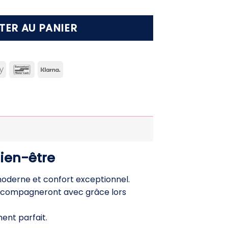
TER AU PANIER
can
Apple
Bancontact
Klarna
ss
Pay
Bien-être
moderne et confort exceptionnel.
accompagneront avec grâce lors
ent parfait.