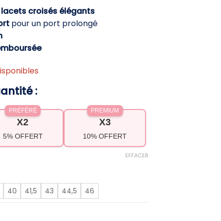
ctuel
c
lacets croisés élégants
t :
ort
pour un port prolongé
,90 €.
h
emboursée
isponibles
antité :
PRÉFÉRÉ
PREMIUM
X2
X3
5% OFFERT
10% OFFERT
EFFACER
40
41,5
43
44,5
46
me lacets semelle confort – Style casual chic e