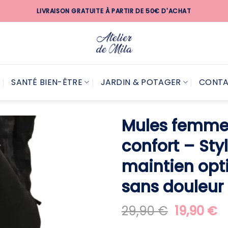
LIVRAISON GRATUITE À PARTIR DE 50€ D'ACHAT
SANTÉ BIEN-ÊTRE
JARDIN & POTAGER
CONT
Mules femme 
confort – Sty
maintien opt
sans douleur
Le
L
29,90
€
19,90
€
prix
pr