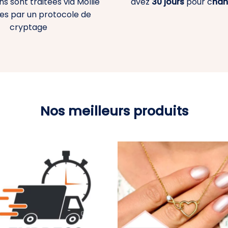
s sont traitées via Mollie
avez
30 jours
pour c
han
es par un protocole de
cryptage
Nos meilleurs produits