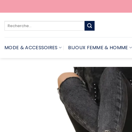
Passer
au
contenu
Recherche
pour :
MODE & ACCESSOIRES
BIJOUX FEMME & HOMME