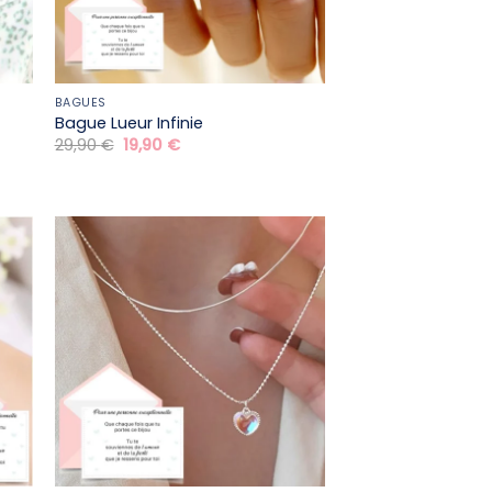
BAGUES
Bague Lueur Infinie
Le
Le
29,90
€
19,90
€
prix
prix
initial
actuel
était :
est :
29,90 €.
19,90 €.