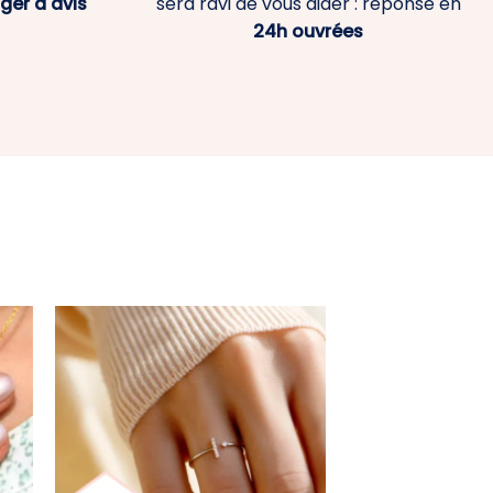
ger d'avis
sera ravi de vous aider : réponse en
24h ouvrées