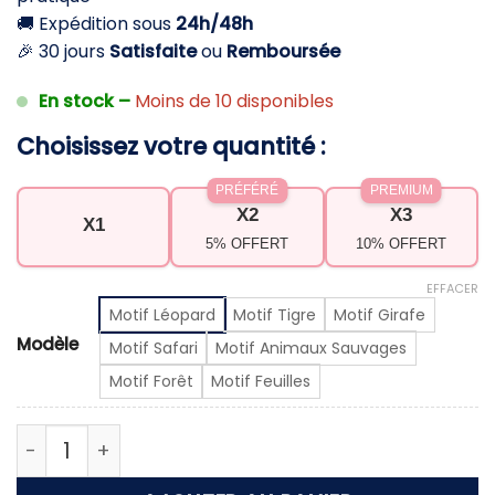
🚚 Expédition sous
24h/48h
🎉 30 jours
Satisfaite
ou
Remboursée
En stock –
Moins de 10 disponibles
Choisissez votre quantité :
PRÉFÉRÉ
PREMIUM
X2
X3
X1
5% OFFERT
10% OFFERT
EFFACER
Motif Léopard
Motif Tigre
Motif Girafe
Modèle
Motif Safari
Motif Animaux Sauvages
Motif Forêt
Motif Feuilles
quantité de Nappes jetables thème nature pique-n