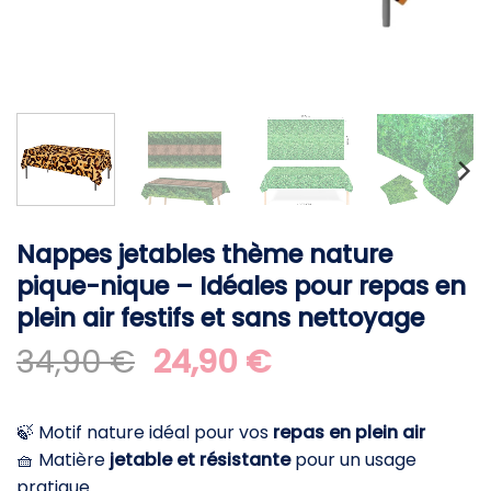
Nappes jetables thème nature
pique-nique – Idéales pour repas en
plein air festifs et sans nettoyage
Le
Le
34,90
€
24,90
€
prix
prix
initial
actuel
🍃 Motif nature idéal pour vos
repas en plein air
était :
est :
🧺 Matière
jetable et résistante
pour un usage
34,90 €.
24,90 €.
pratique