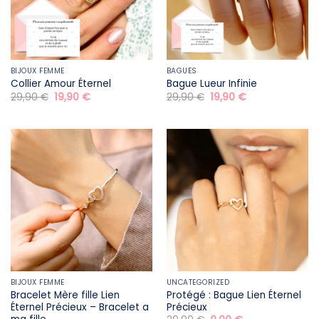
BIJOUX FEMME
BAGUES
Collier Amour Éternel
Bague Lueur Infinie
Le
Le
Le
Le
29,90
€
19,90
€
29,90
€
19,90
€
prix
prix
prix
prix
initial
actuel
initial
actuel
était :
est :
était :
est :
29,90 €.
19,90 €.
29,90 €.
19,90 €.
BIJOUX FEMME
UNCATEGORIZED
Bracelet Mère fille​ Lien
Protégé : Bague Lien Éternel
Éternel Précieux – Bracelet a
Précieux