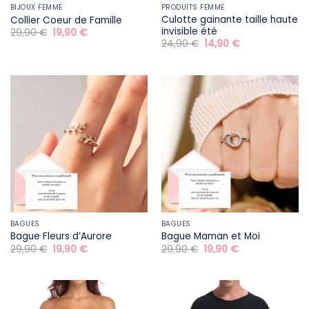
BIJOUX FEMME
PRODUITS FEMME
Culotte gainante taille haute
Collier Coeur de Famille
invisible été
Le
Le
29,90
€
19,90
€
prix
prix
Le
Le
24,90
€
14,90
€
initial
actuel
prix
prix
était :
est :
initial
actuel
29,90 €.
19,90 €.
était :
est :
24,90 €.
14,90 €.
BAGUES
BAGUES
Bague Fleurs d’Aurore
Bague Maman et Moi
Le
Le
Le
Le
29,90
€
19,90
€
29,90
€
19,90
€
prix
prix
prix
prix
initial
actuel
initial
actuel
était :
est :
était :
est :
29,90 €.
19,90 €.
29,90 €.
19,90 €.