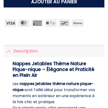
AJOUTER AU PANIER
Visa
MasterCard
American
Apple
Bancontact
Klarna
Express
Pay
Description
Nappes Jetables Thème Nature
Pique-nique – Élégance et Praticité
en Plein Air
Les
nappes jetables thème nature pique-
nique
sont l’allié idéal pour transformer vos
moments en extérieur en une expérience à
la fois chic et pratique.
D’un simple geste, elles apportent une