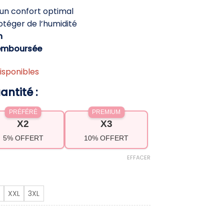
actuel
un confort optimal
st :
téger de l’humidité
9,90 €.
h
emboursée
isponibles
antité :
PRÉFÉRÉ
PREMIUM
X2
X3
5% OFFERT
10% OFFERT
EFFACER
XXL
3XL
randonnée femme – Léger, respirant et déperlant