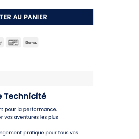
TER AU PANIER
can
Apple
Bancontact
Klarna
ss
Pay
 Technicité
ort pour la performance.
vos aventures les plus
angement pratique pour tous vos