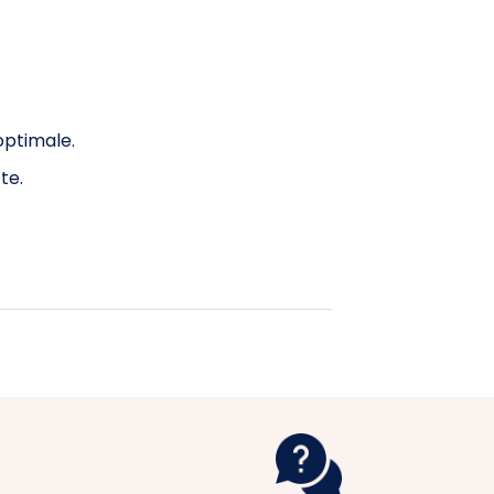
optimale.
te.