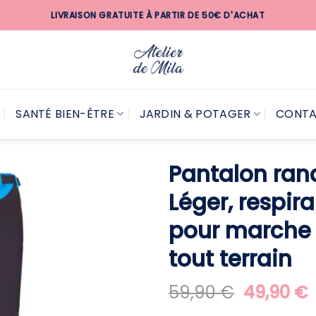
LIVRAISON GRATUITE À PARTIR DE 50€ D'ACHAT
SANTÉ BIEN-ÊTRE
JARDIN & POTAGER
CONT
Pantalon ra
Léger, respir
pour marche s
tout terrain
Le
59,90
€
49,90
€
prix
p