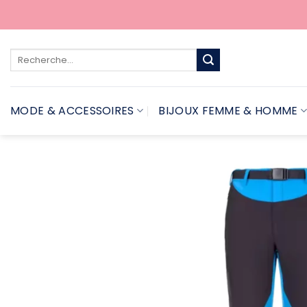
Passer
au
contenu
Recherche
pour :
MODE & ACCESSOIRES
BIJOUX FEMME & HOMME