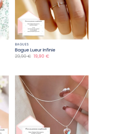
BAGUES
Bague Lueur Infinie
Le
Le
29,90
€
19,90
€
prix
prix
initial
actuel
était :
est :
29,90 €.
19,90 €.