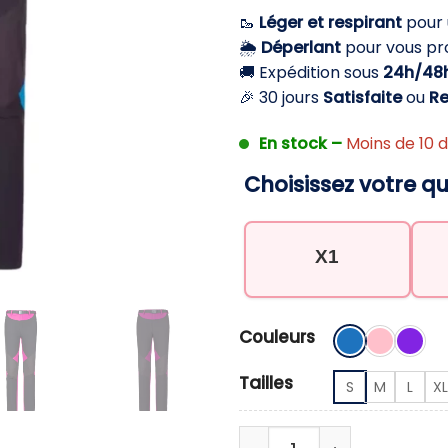
initial
🥾
Léger et respirant
pour 
était :
e
🌦️
Déperlant
pour vous pro
59,90 €.
4
🚚 Expédition sous
24h/48
🎉 30 jours
Satisfaite
ou
R
En stock –
Moins de 10 d
Choisissez votre qu
X1
Couleurs
Tailles
S
M
L
XL
quantité de Pantalon 