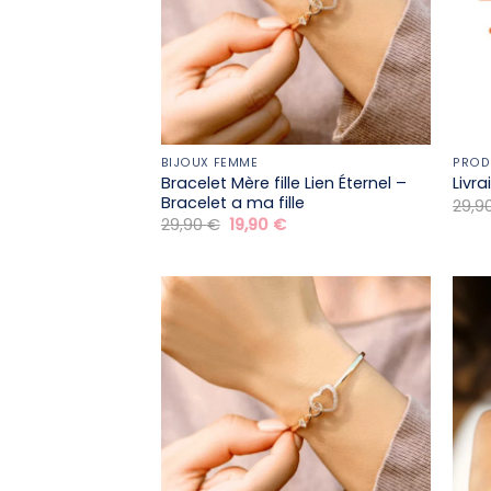
BIJOUX FEMME
PROD
Bracelet Mère fille​ Lien Éternel –
Livr
Bracelet a ma fille
29,9
Le
Le
29,90
€
19,90
€
prix
prix
initial
actuel
était :
est :
29,90 €.
19,90 €.