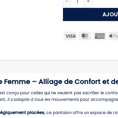
AJOU
Visa
MasterCard
Ameri
Expre
Femme – Alliage de Confort et de
st conçu pour celles qui ne veulent pas sacrifier le conf
ant,
il s’adapte à tous les mouvements
pour accompagner 
tégiquement placées,
ce pantalon offre un espace de r