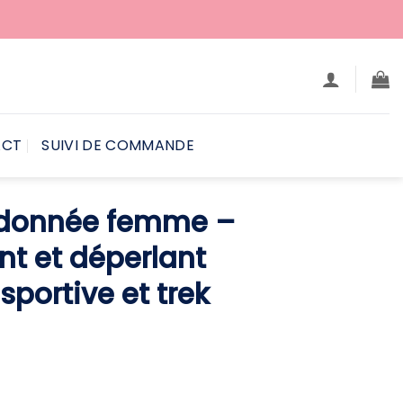
ACT
SUIVI DE COMMANDE
ndonnée femme –
ant et déperlant
portive et trek
Le
rix