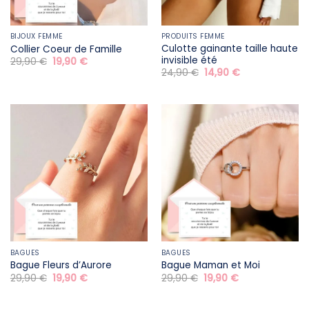
BIJOUX FEMME
PRODUITS FEMME
Culotte gainante taille haute
Collier Coeur de Famille
invisible été
Le
Le
29,90
€
19,90
€
prix
prix
Le
Le
24,90
€
14,90
€
initial
actuel
prix
prix
était :
est :
initial
actuel
29,90 €.
19,90 €.
était :
est :
24,90 €.
14,90 €.
BAGUES
BAGUES
Bague Fleurs d’Aurore
Bague Maman et Moi
Le
Le
Le
Le
29,90
€
19,90
€
29,90
€
19,90
€
prix
prix
prix
prix
initial
actuel
initial
actuel
était :
est :
était :
est :