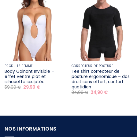
29,90 €.
19,90 €.
29,90 €.
19,90 €.
PRODUITS FEMME
CORRECTEUR DE POSTURE
Body Gainant Invisible –
Tee shirt correcteur de
effet ventre plat et
posture ergonomique – dos
silhouette sculptée
droit sans effort, confort
quotidien
Le
Le
59,90
€
29,90
€
prix
prix
Le
Le
34,90
€
24,90
€
initial
actuel
prix
prix
était :
est :
initial
actuel
59,90 €.
29,90 €.
était :
est :
34,90 €.
24,90 €.
NOS INFORMATIONS