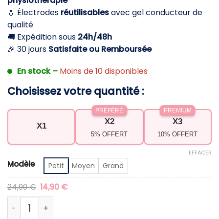
physiothérapie
à
💧 Électrodes
réutilisables
avec gel conducteur de
34,90 €
qualité
🚚 Expédition sous
24h/48h
🎉 30 jours
Satisfaite ou Remboursée
En stock –
Moins de 10 disponibles
Choisissez votre quantité :
PRÉFÉRÉ
PREMIUM
X2
X3
X1
5% OFFERT
10% OFFERT
EFFACER
Modèle
Petit
Moyen
Grand
Le
Le
24,90
€
14,90
€
prix
prix
initial
actuel
quantité de Patchs d'électrode pour appareil de
était :
est :
24,90 €.
14,90 €.