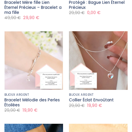
Bracelet Mère fille​ Lien
Protégé : Bague Lien Éternel
Éternel Précieux – Bracelet a
Précieux
ma fille
Le
Le
29,90
€
0,00
€
prix
prix
Le
Le
49,90
€
29,90
€
initial
actuel
prix
prix
était :
est :
initial
actuel
29,90 €.
0,00 €.
était :
est :
49,90 €.
29,90 €.
BIJOUX ARGENT
BIJOUX ARGENT
Bracelet Mélodie des Perles
Collier Éclat Envoûtant
Étoilées
Le
Le
29,90
€
19,90
€
prix
prix
Le
Le
29,90
€
19,90
€
initial
actuel
prix
prix
était :
est :
initial
actuel
29,90 €.
19,90 €.
était :
est :
29,90 €.
19,90 €.