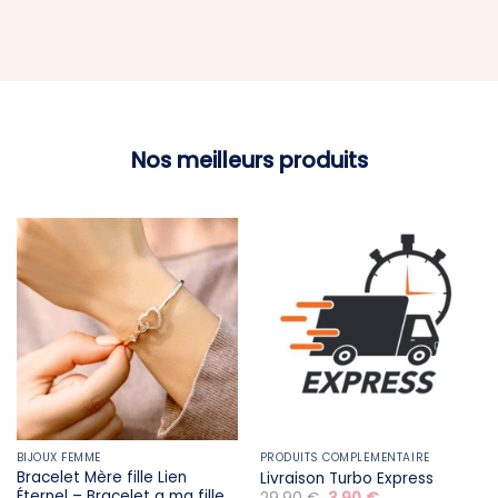
Nos meilleurs produits
BIJOUX FEMME
PRODUITS COMPLÉMENTAIRE
Bracelet Mère fille​ Lien
Livraison Turbo Express
Éternel – Bracelet a ma fille
Le
Le