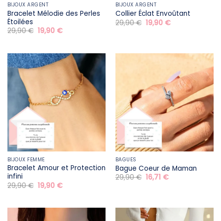
BIJOUX ARGENT
BIJOUX ARGENT
Bracelet Mélodie des Perles
Collier Éclat Envoûtant
Étoilées
Le
Le
29,90
€
19,90
€
prix
prix
Le
Le
29,90
€
19,90
€
initial
actuel
prix
prix
était :
est :
initial
actuel
29,90 €.
19,90 €.
était :
est :
29,90 €.
19,90 €.
BIJOUX FEMME
BAGUES
Bracelet Amour et Protection
Bague Coeur de Maman
infini
Le
Le
29,90
€
16,71
€
prix
prix
Le
Le
29,90
€
19,90
€
initial
actuel
prix
prix
était :
est :
initial
actuel
29,90 €.
16,71 €.
était :
est :
29,90 €.
19,90 €.