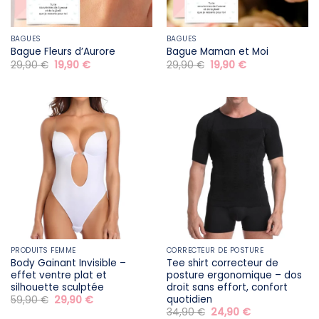
BAGUES
BAGUES
Bague Fleurs d’Aurore
Bague Maman et Moi
Le
Le
Le
Le
29,90
€
19,90
€
29,90
€
19,90
€
prix
prix
prix
prix
initial
actuel
initial
actuel
était :
est :
était :
est :
29,90 €.
19,90 €.
29,90 €.
19,90 €.
PRODUITS FEMME
CORRECTEUR DE POSTURE
Body Gainant Invisible –
Tee shirt correcteur de
effet ventre plat et
posture ergonomique – dos
silhouette sculptée
droit sans effort, confort
quotidien
Le
Le
59,90
€
29,90
€
prix
prix
Le
Le
34,90
€
24,90
€
initial
actuel