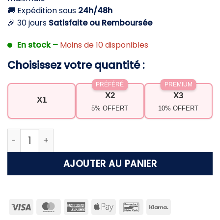
🚚 Expédition sous
24h/48h
🎉 30 jours
Satisfaite ou Remboursée
En stock –
Moins de 10 disponibles
Choisissez votre quantité :
PRÉFÉRÉ
PREMIUM
X2
X3
X1
5% OFFERT
10% OFFERT
quantité de Peigne anti poux – Élimination rapide e
AJOUTER AU PANIER
Visa
MasterCard
American
Apple
Bancontact
Klarna
Express
Pay