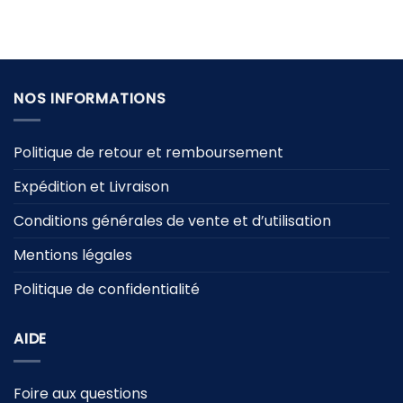
prix
prix
était :
est :
initial
actuel
59,90 €.
29,90 €.
était :
est :
34,90 €.
24,90 €.
NOS INFORMATIONS
Politique de retour et remboursement
Expédition et Livraison
Conditions générales de vente et d’utilisation
Mentions légales
Politique de confidentialité
AIDE
Foire aux questions