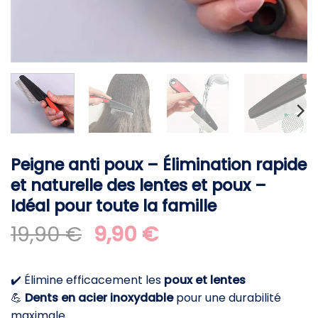
Peigne anti poux – Élimination rapide
et naturelle des lentes et poux –
Idéal pour toute la famille
Le
Le
19,90
€
9,90
€
prix
prix
initial
actuel
✔️ Élimine efficacement les
poux et lentes
était :
est :
💪
Dents en acier inoxydable
pour une durabilité
19,90 €.
9,90 €.
maximale