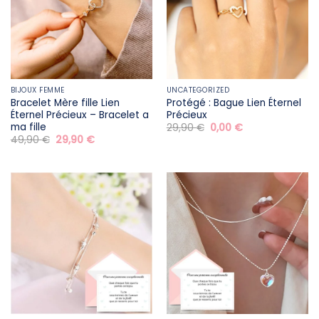
BIJOUX FEMME
UNCATEGORIZED
Bracelet Mère fille​ Lien
Protégé : Bague Lien Éternel
Éternel Précieux – Bracelet a
Précieux
ma fille
Le
Le
29,90
€
0,00
€
prix
prix
Le
Le
49,90
€
29,90
€
initial
actuel
prix
prix
était :
est :
initial
actuel
29,90 €.
0,00 €.
était :
est :
49,90 €.
29,90 €.