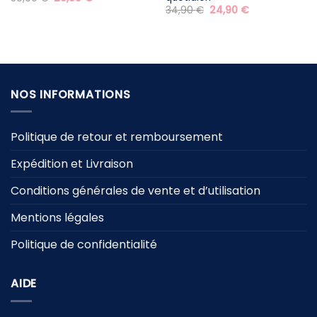
prix
prix
Le
Le
34,90
€
24,90
€
initial
actuel
prix
prix
était :
est :
initial
actuel
59,90 €.
29,90 €.
était :
est :
34,90 €.
24,90 €.
NOS INFORMATIONS
Politique de retour et remboursement
Expédition et Livraison
Conditions générales de vente et d’utilisation
Mentions légales
Politique de confidentialité
AIDE