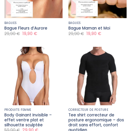
BAGUES
BAGUES
Bague Fleurs d’Aurore
Bague Maman et Moi
Le
Le
Le
Le
29,90
€
19,90
€
29,90
€
19,90
€
prix
prix
prix
prix
initial
actuel
initial
actuel
était :
est :
était :
est :
29,90 €.
19,90 €.
29,90 €.
19,90 €.
PRODUITS FEMME
CORRECTEUR DE POSTURE
Body Gainant Invisible –
Tee shirt correcteur de
effet ventre plat et
posture ergonomique – dos
silhouette sculptée
droit sans effort, confort
quotidien
Le
Le
59,90
€
29,90
€