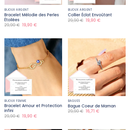
BIJOUX ARGENT
BIJOUX ARGENT
Bracelet Mélodie des Perles
Collier Éclat Envoûtant
Étoilées
Le
Le
29,90
€
19,90
€
prix
prix
Le
Le
29,90
€
19,90
€
initial
actuel
prix
prix
était :
est :
initial
actuel
29,90 €.
19,90 €.
était :
est :
29,90 €.
19,90 €.
BIJOUX FEMME
BAGUES
Bracelet Amour et Protection
Bague Coeur de Maman
infini
Le
Le
29,90
€
16,71
€
prix
prix
Le
Le
29,90
€
19,90
€
initial
actuel
prix
prix
était :
est :
initial
actuel
29,90 €.
16,71 €.
était :
est :