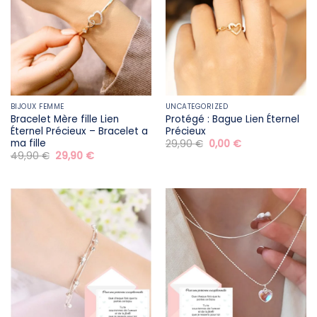
BIJOUX FEMME
UNCATEGORIZED
Bracelet Mère fille​ Lien
Protégé : Bague Lien Éternel
Éternel Précieux – Bracelet a
Précieux
ma fille
Le
Le
29,90
€
0,00
€
prix
prix
Le
Le
49,90
€
29,90
€
initial
actuel
prix
prix
était :
est :
initial
actuel
29,90 €.
0,00 €.
était :
est :
49,90 €.
29,90 €.