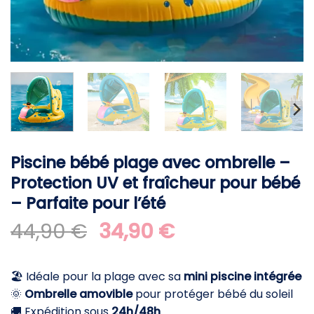
Piscine bébé plage avec ombrelle –
Protection UV et fraîcheur pour bébé
– Parfaite pour l’été
Le
Le
44,90
€
34,90
€
prix
prix
initial
actuel
🏖️ Idéale pour la plage avec sa
mini piscine intégrée
était :
est :
🌞
Ombrelle amovible
pour protéger bébé du soleil
44,90 €.
34,90 €.
🚚 Expédition sous
24h/48h