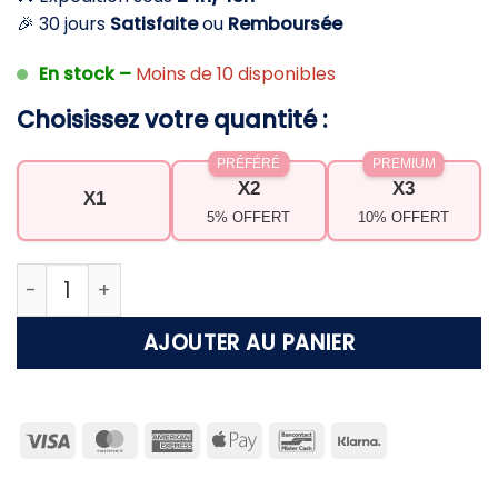
🎉 30 jours
Satisfaite
ou
Remboursée
En stock –
Moins de 10 disponibles
Choisissez votre quantité :
PRÉFÉRÉ
PREMIUM
X2
X3
X1
5% OFFERT
10% OFFERT
quantité de Piscine bébé plage avec ombrelle – Pr
AJOUTER AU PANIER
Visa
MasterCard
American
Apple
Bancontact
Klarna
Express
Pay