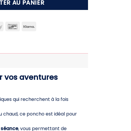
TER AU PANIER
can
Apple
Bancontact
Klarna
ss
Pay
ur vos aventures
ques qui recherchent à la fois
u chaud, ce poncho est idéal pour
e séance
, vous permettant de