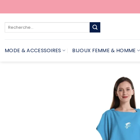
Passer
au
contenu
Recherche
pour :
MODE & ACCESSOIRES
BIJOUX FEMME & HOMME