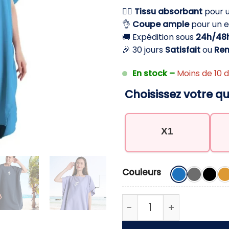
initial
a
🏄‍♂️
Tissu absorbant
pour 
était :
e
👌
Coupe ample
pour un en
34,90 €.
2
🚚 Expédition sous
24h/48
🎉 30 jours
Satisfait
ou
Re
En stock –
Moins de 10 d
Choisissez votre qu
X1
Couleurs
quantité de Poncho po