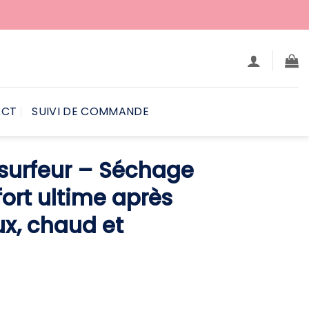
ACT
SUIVI DE COMMANDE
surfeur – Séchage
ort ultime après
ux, chaud et
e
rix