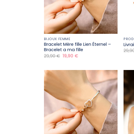
BIJOUX FEMME
PROD
Bracelet Mère fille​ Lien Éternel –
Livr
Bracelet a ma fille
29,9
Le
Le
29,90
€
19,90
€
prix
prix
initial
actuel
était :
est :
29,90 €.
19,90 €.