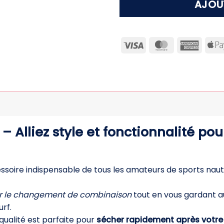
AJOU
Visa
MasterCard
Ameri
Expre
– Alliez style et fonctionnalité po
ssoire indispensable de tous les amateurs de sports nauti
ter le changement de combinaison
tout en vous gardant a
rf.
ualité est parfaite pour
sécher rapidement après votr