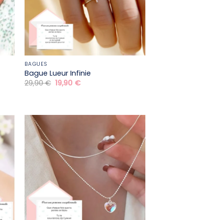
BAGUES
Bague Lueur Infinie
Le
Le
29,90
€
19,90
€
prix
prix
initial
actuel
était :
est :
29,90 €.
19,90 €.