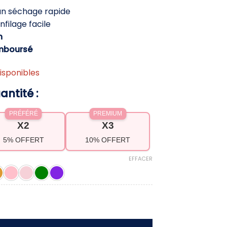
ctuel
un séchage rapide
st :
filage facile
4,90 €.
h
mboursé
isponibles
antité :
PRÉFÉRÉ
PREMIUM
X2
X3
5% OFFERT
10% OFFERT
EFFACER
ur surfeur – Séchage rapide & confort ultime a