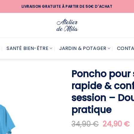
LIVRAISON GRATUITE À PARTIR DE 50€ D'ACHAT
SANTÉ BIEN-ÊTRE
JARDIN & POTAGER
CONT
Poncho pour 
rapide & conf
session – Do
pratique
Le
L
34,90
€
24,90
€
prix
p