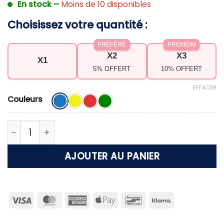
En stock –
Moins de 10 disponibles
Choisissez votre quantité :
PRÉFÉRÉ
PREMIUM
X2
X3
X1
5% OFFERT
10% OFFERT
EFFACER
Couleurs
quantité de Porte gobelet pour sable de plage
AJOUTER AU PANIER
Visa
MasterCard
American
Apple
Bancontact
Klarna
Express
Pay