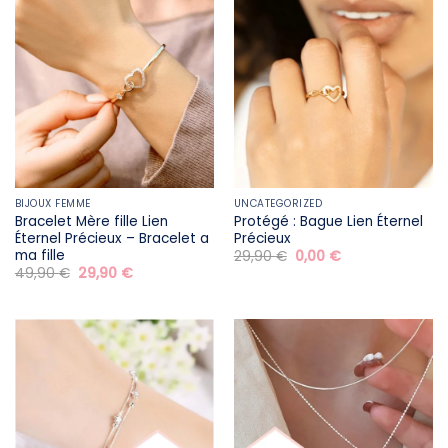
BIJOUX FEMME
UNCATEGORIZED
Bracelet Mère fille​ Lien
Protégé : Bague Lien Éternel
Éternel Précieux – Bracelet a
Précieux
ma fille
Le
Le
29,90
€
0,00
€
prix
prix
Le
Le
49,90
€
29,90
€
initial
actuel
prix
prix
était :
est :
initial
actuel
29,90 €.
0,00 €.
était :
est :
49,90 €.
29,90 €.