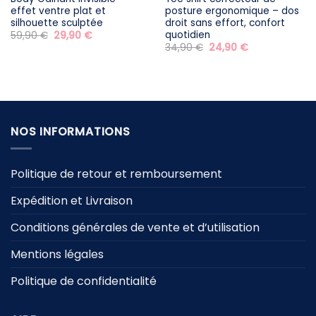
effet ventre plat et
posture ergonomique – dos
silhouette sculptée
droit sans effort, confort
quotidien
Le
Le
59,90
€
29,90
€
prix
prix
Le
Le
34,90
€
24,90
€
initial
actuel
prix
prix
était :
est :
initial
actuel
59,90 €.
29,90 €.
était :
est :
34,90 €.
24,90 €.
NOS INFORMATIONS
Politique de retour et remboursement
Expédition et Livraison
Conditions générales de vente et d’utilisation
Mentions légales
Politique de confidentialité