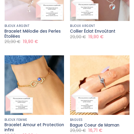
BIJOUX ARGENT
BIJOUX ARGENT
Bracelet Mélodie des Perles
Collier Éclat Envoûtant
Étoilées
Le
Le
29,90
€
19,90
€
prix
prix
Le
Le
29,90
€
19,90
€
initial
actuel
prix
prix
était :
est :
initial
actuel
29,90 €.
19,90 €.
était :
est :
29,90 €.
19,90 €.
BIJOUX FEMME
BAGUES
Bracelet Amour et Protection
Bague Coeur de Maman
infini
Le
Le
29,90
€
16,71
€