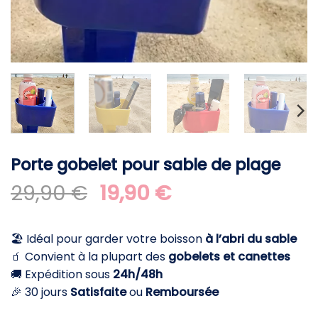
Porte gobelet pour sable de plage
Le
Le
29,90
€
19,90
€
prix
prix
initial
actuel
🏖️ Idéal pour garder votre boisson
à l’abri du sable
était :
est :
🧃 Convient à la plupart des
gobelets et canettes
29,90 €.
19,90 €.
🚚 Expédition sous
24h/48h
🎉 30 jours
Satisfaite
ou
Remboursée