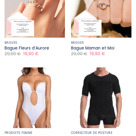
BAGUES
BAGUES
Bague Fleurs d’Aurore
Bague Maman et Moi
Le
Le
Le
Le
29,90
€
19,90
€
29,90
€
19,90
€
prix
prix
prix
prix
initial
actuel
initial
actuel
était :
est :
était :
est :
29,90 €.
19,90 €.
29,90 €.
19,90 €.
PRODUITS FEMME
CORRECTEUR DE POSTURE