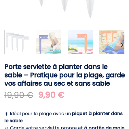
Porte serviette à planter dans le
sable – Pratique pour la plage, garde
vos affaires au sec et sans sable
Le
Le
19,90
€
9,90
€
prix
prix
initial
actuel
☀️ Idéal pour la plage avec un
piquet à planter dans
était :
est :
le sable
19,90 €.
9,90 €.
🧺 Garde votre serviette propre et
à portée de main