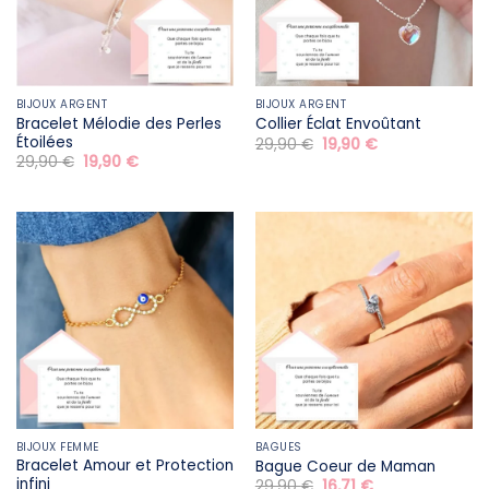
BIJOUX ARGENT
BIJOUX ARGENT
Bracelet Mélodie des Perles
Collier Éclat Envoûtant
Étoilées
Le
Le
29,90
€
19,90
€
prix
prix
Le
Le
29,90
€
19,90
€
initial
actuel
prix
prix
était :
est :
initial
actuel
29,90 €.
19,90 €.
était :
est :
29,90 €.
19,90 €.
BIJOUX FEMME
BAGUES
Bracelet Amour et Protection
Bague Coeur de Maman
infini
Le
Le
29,90
€
16,71
€