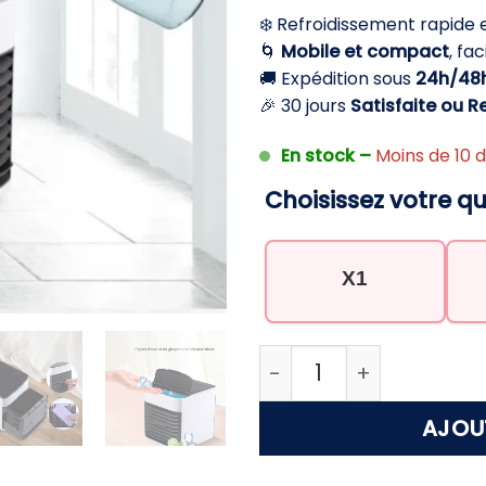
initial
a
❄️ Refroidissement rapide 
était :
e
🌀
Mobile et compact
, fa
59,90 €.
3
🚚 Expédition sous
24h/48
🎉 30 jours
Satisfaite ou 
En stock –
Moins de 10 d
Choisissez votre qu
X1
quantité de Rafraîchis
AJOU