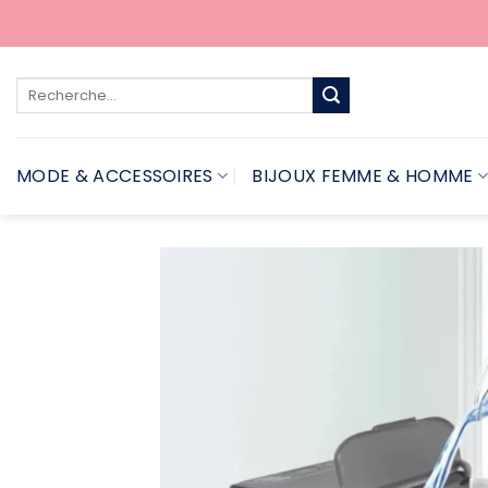
Passer
au
contenu
Recherche
pour :
MODE & ACCESSOIRES
BIJOUX FEMME & HOMME