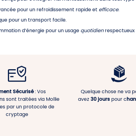
vancée pour un refroidissement rapide et
efficace
.
ue pour un transport facile.
ommation d’énergie pour un usage
quotidien
respectueux d
ment
Sécurisé
: Vos
Quelque chose ne va p
s sont traitées via Mollie
avez
30 jours
pour c
han
es par un protocole de
cryptage