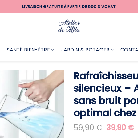
LIVRAISON GRATUITE À PARTIR DE 50€ D'ACHAT
SANTÉ BIEN-ÊTRE
JARDIN & POTAGER
CONT
Rafraîchisseu
silencieux – A
sans bruit po
optimal chez
Le
L
59,90
€
39,90
€
prix
p