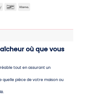
can
Apple
Bancontact
Klarna
ss
Pay
fraîcheur où que vous
gréable tout en assurant un
te quelle pièce de votre maison ou
lé.