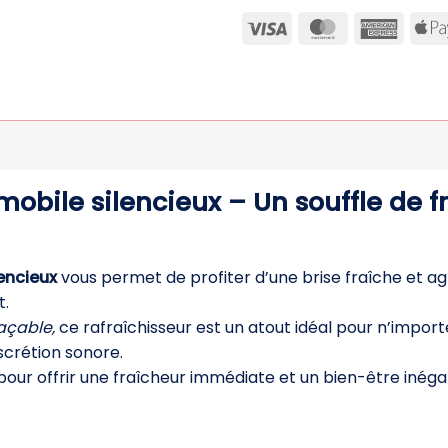
Visa
MasterCard
Ameri
Expre
 mobile silencieux – Un souffle de 
lencieux
vous permet de profiter d’une brise fraîche et a
t.
açable,
ce rafraîchisseur est un atout idéal pour n’impor
scrétion sonore.
our offrir une fraîcheur immédiate et un bien-être inéga