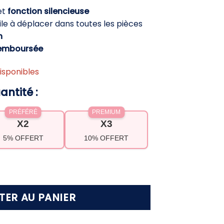
ctuel
et
fonction silencieuse
st :
cile à déplacer dans toutes les pièces
9,90 €.
h
Remboursée
isponibles
antité :
PRÉFÉRÉ
PREMIUM
X2
X3
5% OFFERT
10% OFFERT
seur d'air mobile silencieux – Air frais instanta
TER AU PANIER