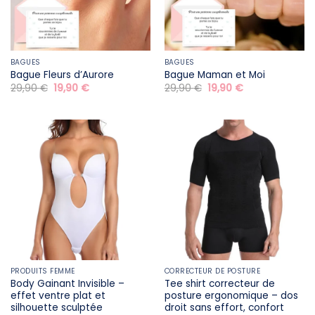
BAGUES
BAGUES
Bague Fleurs d’Aurore
Bague Maman et Moi
Le
Le
Le
Le
29,90
€
19,90
€
29,90
€
19,90
€
prix
prix
prix
prix
initial
actuel
initial
actuel
était :
est :
était :
est :
29,90 €.
19,90 €.
29,90 €.
19,90 €.
PRODUITS FEMME
CORRECTEUR DE POSTURE
Body Gainant Invisible –
Tee shirt correcteur de
effet ventre plat et
posture ergonomique – dos
silhouette sculptée
droit sans effort, confort