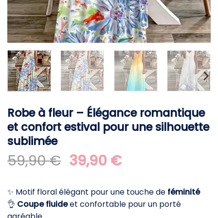
Robe à fleur – Élégance romantique
et confort estival pour une silhouette
sublimée
Le
Le
59,90
€
39,90
€
prix
prix
initial
actuel
✨ Motif floral élégant pour une touche de
féminité
était :
est :
👌
Coupe fluide
et confortable pour un porté
59,90 €.
39,90 €.
agréable