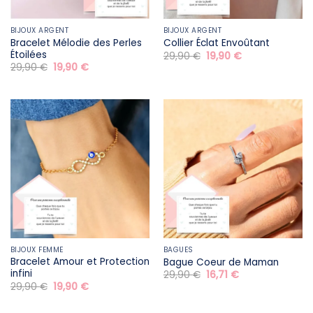
BIJOUX ARGENT
BIJOUX ARGENT
Bracelet Mélodie des Perles
Collier Éclat Envoûtant
Étoilées
Le
Le
29,90
€
19,90
€
prix
prix
Le
Le
29,90
€
19,90
€
initial
actuel
prix
prix
était :
est :
initial
actuel
29,90 €.
19,90 €.
était :
est :
29,90 €.
19,90 €.
BIJOUX FEMME
BAGUES
Bracelet Amour et Protection
Bague Coeur de Maman
infini
Le
Le
29,90
€
16,71
€
prix
prix
Le
Le
29,90
€
19,90
€
initial
actuel
prix
prix
était :
est :
initial
actuel
29,90 €.
16,71 €.