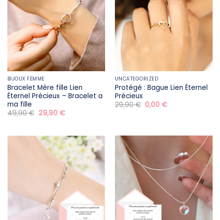
BIJOUX FEMME
UNCATEGORIZED
Bracelet Mère fille​ Lien
Protégé : Bague Lien Éternel
Éternel Précieux – Bracelet a
Précieux
ma fille
Le
Le
29,90
€
0,00
€
prix
prix
Le
Le
49,90
€
29,90
€
initial
actuel
prix
prix
était :
est :
initial
actuel
29,90 €.
0,00 €.
était :
est :
49,90 €.
29,90 €.