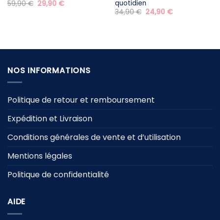
quotidien
Le
Le
59,90
€
29,90
€
prix
prix
Le
Le
34,90
€
24,90
€
initial
actuel
prix
prix
était :
est :
initial
actuel
59,90 €.
29,90 €.
était :
est :
34,90 €.
24,90 €.
NOS INFORMATIONS
Politique de retour et remboursement
Expédition et Livraison
Conditions générales de vente et d’utilisation
Mentions légales
Politique de confidentialité
AIDE