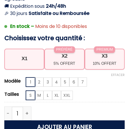
🚚 Expédition sous
24h/48h
🎉 30 jours
Satisfaite ou Remboursée
En stock –
Moins de 10 disponibles
Choisissez votre quantité :
PRÉFÉRÉ
PREMIUM
X2
X3
X1
5% OFFERT
10% OFFERT
EFFACER
Modèle
1
2
3
4
5
6
7
Tailles
S
M
L
XL
XXL
quantité de Robe à fleur – Élégance romantique e
AJOUTER AU PANIER